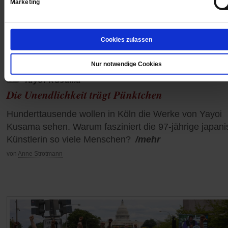
Marketing
Cookies zulassen
Nur notwendige Cookies
Yayoi Kusama
Die Unendlichkeit trägt Pünktchen
Hunderttausende wollen in Köln die Werke von Yayoi
Kusama sehen. Warum fasziniert die 97-jährige japan
Künstlerin so viele Menschen?
/mehr
von
Anne Strotmann