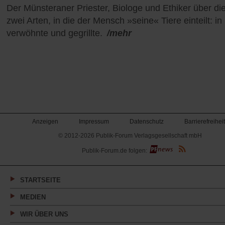
Der Münsteraner Priester, Biologe und Ethiker über di
zwei Arten, in die der Mensch »seine« Tiere einteilt: in
verwöhnte und gegrillte.
/mehr
Anzeigen
Impressum
Datenschutz
Barrierefreiheit
© 2012-2026 Publik-Forum Verlagsgesellschaft mbH
(Öffnet
Publik-Forum.de folgen:
in
einem
neuen
Tab)
STARTSEITE
MEDIEN
WIR ÜBER UNS