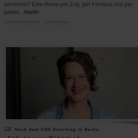
zerstören? Eine Reise per Zug, per Fernbus und per
pedes.
/mehr
von
Markus Wanzeck
·
4 Kommentare
Nach dem CSD-Anschlag in Berlin
»Liebe ist unser Widerstand«