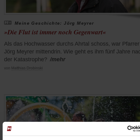
Meine Geschichte: Jörg Meyrer
»Die Flut ist immer noch Gegenwart«
Als das Hochwasser durchs Ahrtal schoss, war Pfarrer
Jörg Meyrer mittendrin. Wie geht es ihm fünf Jahre na
der Katastrophe?
/mehr
von
Matthias Drobinski