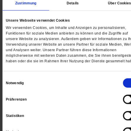
Zustimmung
Details
Über Cookie
Unsere Webseite verwendet Cookies
Wir verwenden Cookies, um Inhalte und Anzeigen zu personalisieren,
Funktionen für soziale Medien anbieten zu können und die Zugriffe auf
Ferienaktion
unsere Website zu analysieren. Außerdem geben wir Informationen zu Ih
Freier Eintritt im Freibad in den Ferien
Verwendung unserer Website an unsere Partner für soziale Medien, We
und Analysen weiter. Unsere Partner führen diese Informationen
möglicherweise mit weiteren Daten zusammen, die Sie ihnen bereitgeste
Im hessischen Schwalmstadt spendiert ein Bürger Kin
haben oder die sie im Rahmen Ihrer Nutzung der Dienste gesammelt ha
und Jugendlichen den Schwimmbadbesuch während d
Sommerferien.
/mehr
Einwilligungsauswahl
Notwendig
Präferenzen
Statistiken