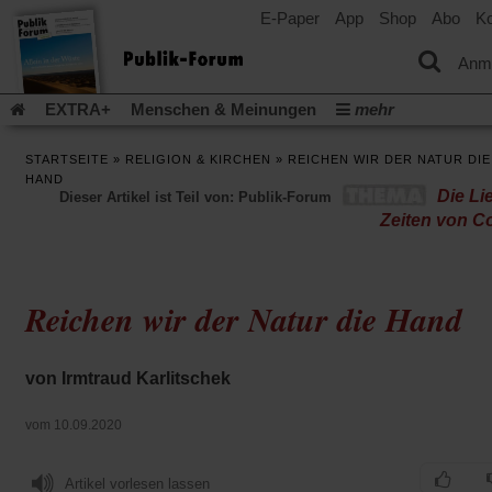
E-Paper
App
Shop
Abo
Ko
einem
neuen
Tab)
Anm
EXTRA+
Menschen & Meinungen
mehr
Religion & Kirchen
Politik & Gesellschaft
Leben & Kultur
STARTSEITE
»
RELIGION & KIRCHEN
»
REICHEN WIR DER NATUR DIE
Aufstehen & Handeln
Rezensionen
Publik-Forum Archiv
HAND
Die Li
Dieser Artikel ist Teil von: Publik-Forum
EXTRA
Edition
Dossier
Weisheitsletter
Spiritletter
Zeiten von C
Newsletter
Veranstaltungen
Wir über uns
Leserinitiative Publik-Forum e.V.
Die Erderwärmung stopp
(Öffnet
(Öffnet
Urlaub und Nichtstun
Gefährlicher Reichtum
Krieg in Naho
Reichen wir der Natur die Hand
in
in
(Öffnet
Gleichberechtigung
Künstliche Intelligenz
Was gibt Hoffn
einem
einem
in
neuen
neuen
(Öffnet
(Öf
Krieg und Frieden
Gott neu denken
Krieg in der Ukraine
einem
Tab)
Tab)
in
in
von Irmtraud Karlitschek
neuen
Flucht und Migration
Video-Podcast »Veranstaltungen«
einem
ei
Tab)
neuen
ne
Podcast »Veranstaltungen«
Schriftgröße ändern:
vom 10.09.2020
Tab)
Ta
Artikel vorlesen lassen