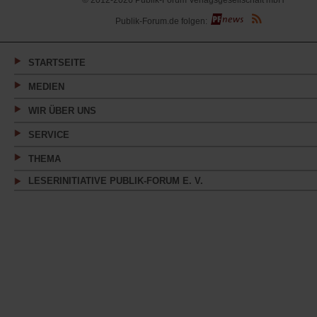
© 2012-2026 Publik-Forum Verlagsgesellschaft mbH
(Öffnet
Publik-Forum.de folgen:
in
einem
neuen
Tab)
STARTSEITE
MEDIEN
WIR ÜBER UNS
SERVICE
THEMA
LESERINITIATIVE PUBLIK-FORUM E. V.