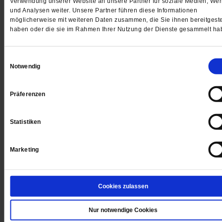
Verwendung unserer Website an unsere Partner für soziale Medien, We
und Analysen weiter. Unsere Partner führen diese Informationen
möglicherweise mit weiteren Daten zusammen, die Sie ihnen bereitgeste
haben oder die sie im Rahmen Ihrer Nutzung der Dienste gesammelt ha
Einwilligungsauswahl
Notwendig
Richard Wagner und die Bayreuther Festspiele
Und die Religion ward Oper
Präferenzen
Richard Wagner wollte die »erhabensten Mysterien de
Christentums« in Szene setzen. Vor 150 Jahren aber
Statistiken
machte er die Bayreuther Festspiele zum Wallfahrtsziel
seine eigene Gemeinde. Derzeit zelebrieren die Spiele
Jubiläum.
/mehr
Marketing
von
Paul Kreiner
Cookies zulassen
Nur notwendige Cookies