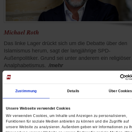
Michael Roth
Das linke Lager drückt sich um die Debatte über den
Islamismus herum, sagt der langjährige SPD-
Außenpolitiker. Grund sei unter anderem ein religiöser
Analphabetismus.
/mehr
Zustimmung
Details
Über Cookie
Unsere Webseite verwendet Cookies
Wir verwenden Cookies, um Inhalte und Anzeigen zu personalisieren,
Funktionen für soziale Medien anbieten zu können und die Zugriffe auf
unsere Website zu analysieren. Außerdem geben wir Informationen zu Ih