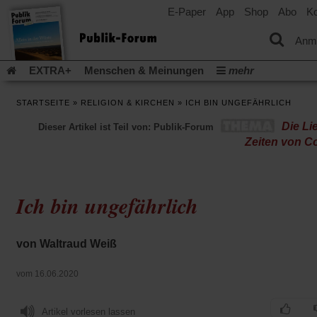
E-Paper
App
Shop
Abo
Ko
einem
neuen
Tab)
Anm
EXTRA+
Menschen & Meinungen
mehr
Religion & Kirchen
Politik & Gesellschaft
Leben & Kultur
STARTSEITE
»
RELIGION & KIRCHEN
»
ICH BIN UNGEFÄHRLICH
Aufstehen & Handeln
Rezensionen
Publik-Forum Archiv
Die Li
Dieser Artikel ist Teil von: Publik-Forum
EXTRA
Edition
Dossier
Weisheitsletter
Spiritletter
Zeiten von C
Newsletter
Veranstaltungen
Wir über uns
Leserinitiative Publik-Forum e.V.
Die Erderwärmung stopp
(Öffnet
(Öffnet
Urlaub und Nichtstun
Gefährlicher Reichtum
Krieg in Naho
Ich bin ungefährlich
in
in
(Öffnet
Gleichberechtigung
Künstliche Intelligenz
Was gibt Hoffn
einem
einem
in
neuen
neuen
(Öffnet
(Öf
Krieg und Frieden
Gott neu denken
Krieg in der Ukraine
einem
Tab)
Tab)
in
in
von Waltraud Weiß
neuen
Flucht und Migration
Video-Podcast »Veranstaltungen«
einem
ei
Tab)
neuen
ne
Podcast »Veranstaltungen«
Schriftgröße ändern:
vom 16.06.2020
Tab)
Ta
Artikel vorlesen lassen