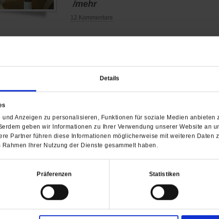
/mehr
12 Kommentare
Details
Barrierefreiheit
H
es
WIR ÜBER UNS
SERVICE
THEMA
und Anzeigen zu personalisieren, Funktionen für soziale Medien anbieten z
Redaktion
Abo
Gefährlicher Re
ßerdem geben wir Informationen zu Ihrer Verwendung unserer Website an un
Herausgeberinnen und
Abo kündigen
Gottesfragen
re Partner führen diese Informationen möglicherweise mit weiteren Daten 
Herausgeber
Shop
Urlaub und Nich
 im Rahmen Ihrer Nutzung der Dienste gesammelt haben.
Verlag
Newsletter
Künstliche Intell
Anzeigen
Gleichberechtig
Präferenzen
Statistiken
Kontakt
Personen und Ko
Pfingsten
Leo XIV
Die Katastrophe