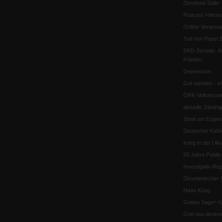
Dorothee Sölle
Podcast »Veran
Online-Veransta
Tod von Papst B
EKD-Synode: Str
Frieden
Depression
Gut sterben - w
ÖRK-Vollversa
aktuelle Jobang
Streit um Euge
Deutscher Katho
Krieg in der Ukr
50 Jahre Publi
Investigativ-Rep
Ökumenischer K
Hans Küng
Gottes Segen f
Gott neu denke