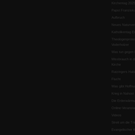
Kirchentag 202
Papst Franzisk
Aufbruch
Neues Naturver
Katholikentag Er
Theologenprote
Voderholzer
Was tun gegen 
Missbrauch in d
Kirche
Ratzingers Habil
Flucht
Was gibt Hoffn
Krieg in Nahost
Die Erderwärmu
Online-Veransta
Videos
Streit um die Tri
Evangelischer K