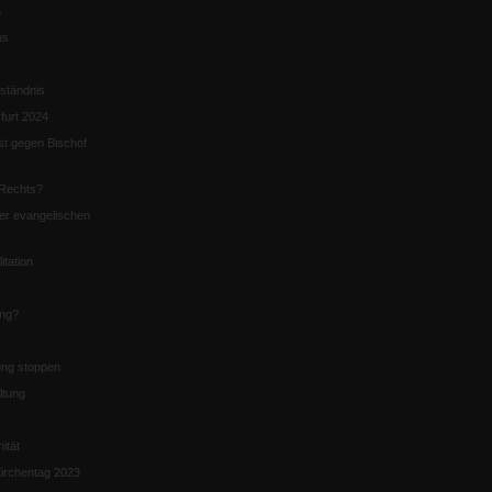
5
us
ständnis
furt 2024
st gegen Bischof
Rechts?
er evangelischen
itation
ung?
ng stoppen
ltung
nität
irchentag 2023