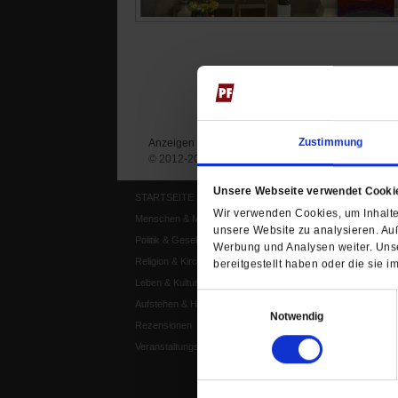
Zustimmung
Anzeigen
Impressum
Datenschutz
© 2012-2026 Publik-Forum Verlagsgesellschaft mb
Unsere Webseite verwendet Cooki
STARTSEITE
MEDIEN
Wir verwenden Cookies, um Inhalte 
Menschen & Meinungen
Publik-Forum Archiv
unsere Website zu analysieren. Au
Politik & Gesellschaft
Publik-Forum EXTRA
Werbung und Analysen weiter. Unse
Religion & Kirchen
Publik-Forum Edition
bereitgestellt haben oder die sie
Leben & Kultur
Publik-Forum Dossier
Einwilligungsauswahl
Aufstehen & Handeln
Weisheitsletter
Notwendig
Rezensionen
Spiritletter
Veranstaltungskalender