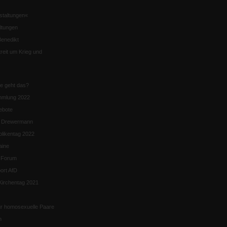
staltungen«
ltungen
enedikt
eit um Krieg und
ie geht das?
mmlung 2022
ebote
n Drewermann
likentag 2022
aine
k-Forum
ort AfD
irchentag 2021
ür homosexuelle Paare
n