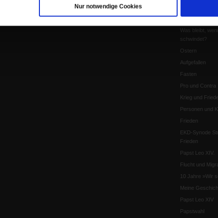
Nur notwendige Cookies
Pro & Contra
Katholikentag 
Was bleibt, wen
schwindet?
Ostern
Aufgefallen
Fasten
Pro und Contra
Krieg und Fried
Personen und Ko
Frieden
EKD-Synode Str
Frieden
Papst Leo XIV.
Flucht und Migra
10 Jahre »Wir s
Meine Geschich
Papst Leo XIV
Papstwahl