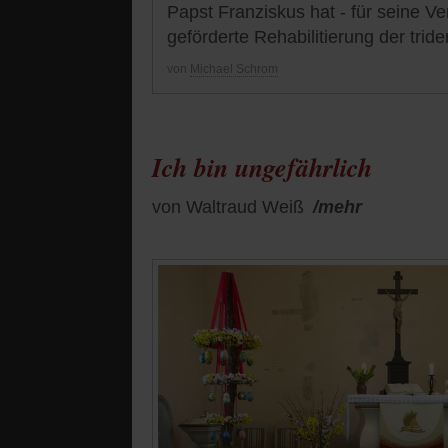
Papst Franziskus hat - für seine V
geförderte Rehabilitierung der trid
von
Michael Schrom
Ich bin ungefährlich
von Waltraud Weiß
/mehr