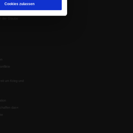
Cookies zulassen
Würzburg
n der Glaube
en
nflikte
eit um Krieg und
tion
chaffen das«
te