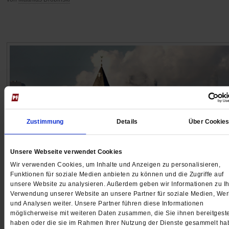
Zustimmung
Details
Über Cookie
Unsere Webseite verwendet Cookies
Wir verwenden Cookies, um Inhalte und Anzeigen zu personalisieren,
Funktionen für soziale Medien anbieten zu können und die Zugriffe auf
Webinar
unsere Website zu analysieren. Außerdem geben wir Informationen zu Ih
Kirchengeld raus aus fossiler Energie
Verwendung unserer Website an unsere Partner für soziale Medien, We
und Analysen weiter. Unsere Partner führen diese Informationen
möglicherweise mit weiteren Daten zusammen, die Sie ihnen bereitgeste
In einem Webinar der Christians for Future kann man
haben oder die sie im Rahmen Ihrer Nutzung der Dienste gesammelt ha
lernen, Bistümer, Stiftungen oder Orden auf ihre