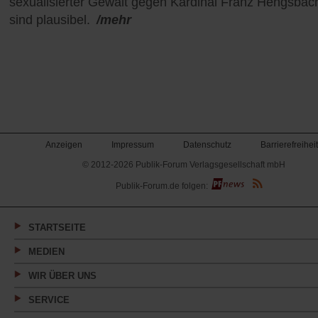
sexualisierter Gewalt gegen Kardinal Franz Hengsbac
sind plausibel.
/mehr
Anzeigen
Impressum
Datenschutz
Barrierefreiheit
© 2012-2026 Publik-Forum Verlagsgesellschaft mbH
(Öffnet
Publik-Forum.de folgen:
in
einem
neuen
Tab)
STARTSEITE
MEDIEN
WIR ÜBER UNS
SERVICE