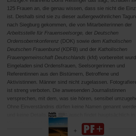
Einzige.« Während Doris Reisinger das sagt, schauen si
125 Frauen an, die genau wissen, dass sie nicht die Einz
ist. Deshalb sind sie zu dieser außergewöhnlichen Tagu
nach Siegburg gekommen, die von Mitarbeiterinnen der
Arbeitsstelle für Frauenseelsorge,
der
Deutschen
Ordensobernkonferenz
(DOK) sowie dem
Katholischen
Deutschen Frauenbund
(KDFB) und der
Katholischen
Frauengemeinschaft Deutschlands
(kfd) vorbereitet wurd
Eingeladen sind Ordensfrauen, Seelsorgerinnen und
Referentinnen aus den Bistümern, Betroffene und
Aktivistinnen. Männer sind nicht zugelassen. Fotografier
ist streng verboten. Die anwesenden Journalistinnen
versprechen, mit dem, was sie hören, sensibel umzugeh
Ohne Einverständnis dürfen keine Namen genannt werd
und keine Details. Der Austausch findet hauptsächlich in
Kleingruppen statt.