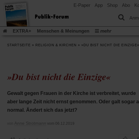
E-Paper
App
Shop
Abo
Ko
einem
neuen
Tab)
Anm
EXTRA+
Menschen & Meinungen
mehr
Religion & Kirchen
Politik & Gesellschaft
Leben & Kultur
STARTSEITE
»
RELIGION & KIRCHEN
»
»DU BIST NICHT DIE EINZIGE
Aufstehen & Handeln
Rezensionen
Publik-Forum Archiv
EXTRA
Edition
Dossier
Weisheitsletter
Spiritletter
Newsletter
Veranstaltungen
Wir über uns
»Du bist nicht die Einzige«
Leserinitiative Publik-Forum e.V.
Die Erderwärmung stopp
(Öffnet
(Öffnet
Urlaub und Nichtstun
Gefährlicher Reichtum
Krieg in Naho
in
in
(Öffnet
Gleichberechtigung
Künstliche Intelligenz
Was gibt Hoffn
Gewalt gegen Frauen in der Kirche ist verbreitet, wurde
einem
einem
in
neuen
neuen
(Öffnet
(Öf
Krieg und Frieden
Gott neu denken
Krieg in der Ukraine
aber lange Zeit nicht ernst genommen. Oder galt sogar a
einem
Tab)
Tab)
in
in
neuen
Flucht und Migration
Video-Podcast »Veranstaltungen«
normal. Ändert sich das jetzt?
einem
ei
Tab)
neuen
ne
Podcast »Veranstaltungen«
Schriftgröße ändern:
Tab)
Ta
Anne Strotmann
von
vom 06.12.2019