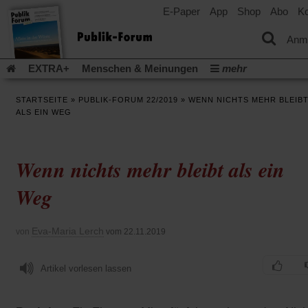
E-Paper
App
Shop
Abo
Ko
einem
neuen
Tab)
Anm
EXTRA+
Menschen & Meinungen
mehr
Religion & Kirchen
Politik & Gesellschaft
Leben & Kultur
STARTSEITE
»
PUBLIK-FORUM 22/2019
»
WENN NICHTS MEHR BLEIB
Aufstehen & Handeln
Rezensionen
Publik-Forum Archiv
ALS EIN WEG
EXTRA
Edition
Dossier
Weisheitsletter
Spiritletter
Newsletter
Veranstaltungen
Wir über uns
Wenn nichts mehr bleibt als ein
Leserinitiative Publik-Forum e.V.
Die Erderwärmung stopp
(Öffnet
(Öffnet
Urlaub und Nichtstun
Gefährlicher Reichtum
Krieg in Naho
Weg
in
in
(Öffnet
Gleichberechtigung
Künstliche Intelligenz
Was gibt Hoffn
einem
einem
in
neuen
neuen
(Öffnet
(Öf
Krieg und Frieden
Gott neu denken
Krieg in der Ukraine
einem
Eva-Maria Lerch
von
vom 22.11.2019
Tab)
Tab)
in
in
neuen
Flucht und Migration
Video-Podcast »Veranstaltungen«
einem
ei
Tab)
neuen
ne
Podcast »Veranstaltungen«
Schriftgröße ändern:
Artikel vorlesen lassen
Tab)
Ta