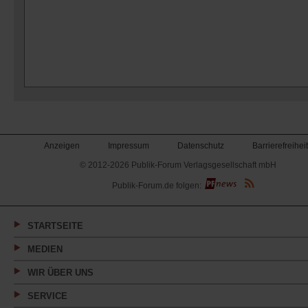
Anzeigen
Impressum
Datenschutz
Barrierefreiheit
© 2012-2026 Publik-Forum Verlagsgesellschaft mbH
(Öffnet
Publik-Forum.de folgen:
in
einem
neuen
Tab)
STARTSEITE
MEDIEN
WIR ÜBER UNS
SERVICE