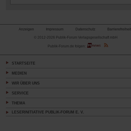
Anzeigen
Impressum
Datenschutz
Barrierefreiheit
© 2012-2026 Publik-Forum Verlagsgesellschaft mbH
(Öffnet
Publik-Forum.de folgen:
in
einem
neuen
Tab)
STARTSEITE
MEDIEN
WIR ÜBER UNS
SERVICE
THEMA
LESERINITIATIVE PUBLIK-FORUM E. V.