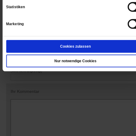
Statistiken
Marketing
Datum der Erstveröffentlichung: 06.11.2015
Cookies zulassen
Kommentare und Leserbriefe
Nur notwendige Cookies
Ihre E-Mailadresse:
(wird nicht angezeigt)
Ihr Kommentar