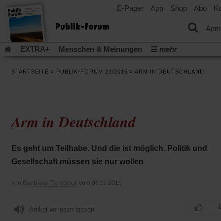
E-Paper
App
Shop
Abo
Ko
einem
neuen
Tab)
Anm
EXTRA+
Menschen & Meinungen
mehr
Religion & Kirchen
Politik & Gesellschaft
Leben & Kultur
STARTSEITE
»
PUBLIK-FORUM 21/2015
»
ARM IN DEUTSCHLAND
Aufstehen & Handeln
Rezensionen
Publik-Forum Archiv
EXTRA
Edition
Dossier
Weisheitsletter
Spiritletter
Newsletter
Veranstaltungen
Wir über uns
Arm in Deutschland
Leserinitiative Publik-Forum e.V.
Die Erderwärmung stopp
(Öffnet
(Öffnet
Urlaub und Nichtstun
Gefährlicher Reichtum
Krieg in Naho
in
in
(Öffnet
Gleichberechtigung
Künstliche Intelligenz
Was gibt Hoffn
Es geht um Teilhabe. Und die ist möglich. Politik und
einem
einem
in
neuen
neuen
(Öffnet
(Öf
Krieg und Frieden
Gott neu denken
Krieg in der Ukraine
Gesellschaft müssen sie nur wollen
einem
Tab)
Tab)
in
in
neuen
Flucht und Migration
Video-Podcast »Veranstaltungen«
einem
ei
Tab)
Barbara Tambour
von
vom 06.11.2015
neuen
ne
Podcast »Veranstaltungen«
Schriftgröße ändern:
Tab)
Ta
Artikel vorlesen lassen