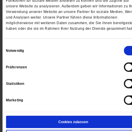
Funktionen für soziale Medien anbieten zu können und die Zugriffe auf
unsere Website zu analysieren. Außerdem geben wir Informationen zu Ih
Verwendung unserer Website an unsere Partner für soziale Medien, We
<
vorheriger Artikel
nächster Artik
und Analysen weiter. Unsere Partner führen diese Informationen
möglicherweise mit weiteren Daten zusammen, die Sie ihnen bereitgeste
haben oder die sie im Rahmen Ihrer Nutzung der Dienste gesammelt ha
In einem Synodenpapier heißt es: »Die Church of Englan
und die Kirchengemeinschaft kommen nicht umhin zu
Einwilligungsauswahl
fragen, warum immer ein britischer Geistlicher der ›Prim
Notwendig
inter pares‹ (Erste unter Gleichen) sein muss«. Eine
Synodale fragte: »Muss der dienstälteste Bischof aus Ke
Präferenzen
sein, oder könnte er aus Brasilien oder Chile kommen?«
Statistiken
Marketing
4 Wochen freier Zugang zu allen
PF+ Artikeln inklusive E-Paper
Cookies zulassen