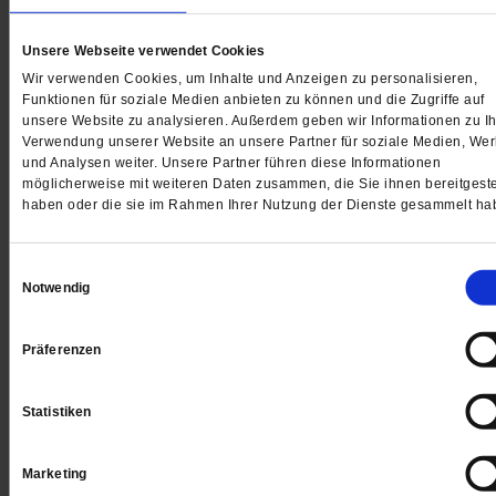
beschönigen
Ausgabe bestellen
Unsere Webseite verwendet Cookies
Jetzt testen
Wir verwenden Cookies, um Inhalte und Anzeigen zu personalisieren,
Funktionen für soziale Medien anbieten zu können und die Zugriffe auf
unsere Website zu analysieren. Außerdem geben wir Informationen zu Ih
Verwendung unserer Website an unsere Partner für soziale Medien, We
und Analysen weiter. Unsere Partner führen diese Informationen
möglicherweise mit weiteren Daten zusammen, die Sie ihnen bereitgeste
haben oder die sie im Rahmen Ihrer Nutzung der Dienste gesammelt ha
<
vorheriger Artikel
nächster Artik
Zu den weltweit Vertriebenen zählen Flüchtlinge und
Einwilligungsauswahl
Notwendig
Asylsuchende sowie 53 Millionen Menschen, die innerha
ihrer Heimatländer geflohen sind. »Die internationale
Präferenzen
Reaktion auf die Menschen, die vor dem Krieg in der
Ukraine fliehen, war überwältigend positiv«, sagte Grandi
Statistiken
»Wir brauchen eine ähnliche Mobilisierung für alle Krisen
auf der Welt.«
Marketing