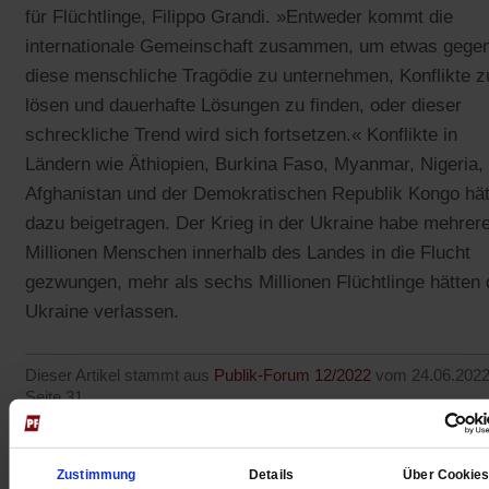
für Flüchtlinge, Filippo Grandi. »Entweder kommt die
internationale Gemeinschaft zusammen, um etwas gege
diese menschliche Tragödie zu unternehmen, Konflikte z
lösen und dauerhafte Lösungen zu finden, oder dieser
schreckliche Trend wird sich fortsetzen.« Konflikte in
Ländern wie Äthiopien, Burkina Faso, Myanmar, Nigeria,
Afghanistan und der Demokratischen Republik Kongo hät
dazu beigetragen. Der Krieg in der Ukraine habe mehrer
Millionen Menschen innerhalb des Landes in die Flucht
gezwungen, mehr als sechs Millionen Flüchtlinge hätten 
Ukraine verlassen.
Dieser Artikel stammt aus
Publik-Forum 12/2022
vom 24.06.2022
Seite 31
Chinas Propagandisten
Wie westliche Influencer die
Zustimmung
Details
Über Cookie
Unterdrückung der Menschen