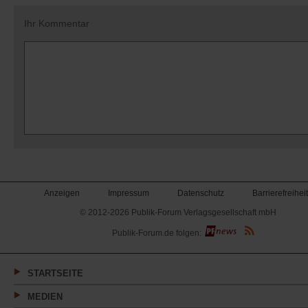
Ihr Kommentar
Anzeigen
Impressum
Datenschutz
Barrierefreiheit
© 2012-2026 Publik-Forum Verlagsgesellschaft mbH
(Öffnet
Publik-Forum.de folgen:
in
einem
neuen
Tab)
STARTSEITE
MEDIEN