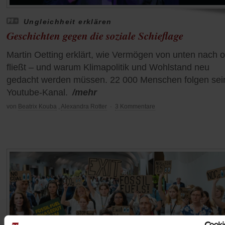
Ungleichheit erklären
Geschichten gegen die soziale Schieflage
Martin Oetting erklärt, wie Vermögen von unten nach 
fließt – und warum Klimapolitik und Wohlstand neu
gedacht werden müssen. 22 000 Menschen folgen se
Youtube-Kanal.
/mehr
von
Beatrix Kouba
,
Alexandra Rotter
·
3 Kommentare