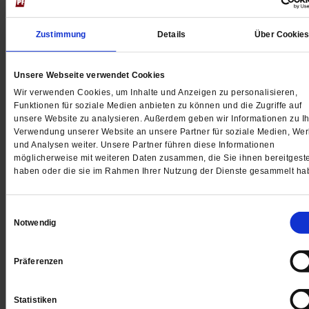
Zustimmung
Details
Über Cookie
Unsere Webseite verwendet Cookies
Weltklimakonferenz
Wir verwenden Cookies, um Inhalte und Anzeigen zu personalisieren,
Zwischen Aufbruch und Erschöpfung
Funktionen für soziale Medien anbieten zu können und die Zugriffe auf
unsere Website zu analysieren. Außerdem geben wir Informationen zu Ih
»Heiß, schwül, chaotisch, aber voller Energie« –
Verwendung unserer Website an unsere Partner für soziale Medien, We
Teilnehmende aus Deutschland berichten, was sie auf
und Analysen weiter. Unsere Partner führen diese Informationen
möglicherweise mit weiteren Daten zusammen, die Sie ihnen bereitgeste
Weltklimakonferenz in Belém erleben. Können sie etw
haben oder die sie im Rahmen Ihrer Nutzung der Dienste gesammelt ha
bewegen? Oder blockiert wieder einmal die Öl-Lobby?
/mehr
Einwilligungsauswahl
von
Daniela Ordowski
Notwendig
Präferenzen
Statistiken