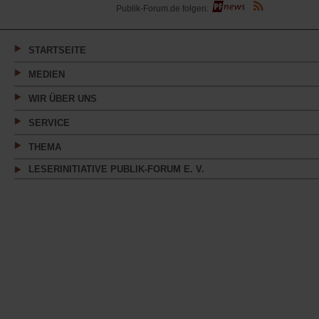
(Öffnet
Publik-Forum.de folgen:
in
einem
neuen
Tab)
STARTSEITE
MEDIEN
WIR ÜBER UNS
SERVICE
THEMA
LESERINITIATIVE PUBLIK-FORUM E. V.