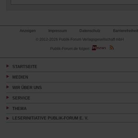
Anzeigen
Impressum
Datenschutz
Barrierefreiheit
© 2012-2026 Publik-Forum Verlagsgesellschaft mbH
(Öffnet
Publik-Forum.de folgen:
in
einem
neuen
Tab)
STARTSEITE
MEDIEN
WIR ÜBER UNS
SERVICE
THEMA
LESERINITIATIVE PUBLIK-FORUM E. V.