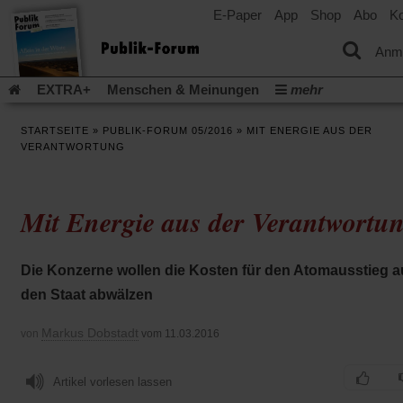
E-Paper
App
Shop
Abo
Ko
einem
neuen
Tab)
Anm
EXTRA+
Menschen & Meinungen
mehr
Religion & Kirchen
Politik & Gesellschaft
Leben & Kultur
STARTSEITE
»
PUBLIK-FORUM 05/2016
»
MIT ENERGIE AUS DER
Aufstehen & Handeln
Rezensionen
Publik-Forum Archiv
VERANTWORTUNG
EXTRA
Edition
Dossier
Weisheitsletter
Spiritletter
Newsletter
Veranstaltungen
Wir über uns
Mit Energie aus der Verantwortu
Leserinitiative Publik-Forum e.V.
Die Erderwärmung stopp
(Öffnet
(Öffnet
Urlaub und Nichtstun
Gefährlicher Reichtum
Krieg in Naho
in
in
(Öffnet
Gleichberechtigung
Künstliche Intelligenz
Was gibt Hoffn
Die Konzerne wollen die Kosten für den Atomausstieg a
einem
einem
in
neuen
neuen
(Öffnet
(Öf
Krieg und Frieden
Gott neu denken
Krieg in der Ukraine
den Staat abwälzen
einem
Tab)
Tab)
in
in
neuen
Flucht und Migration
Video-Podcast »Veranstaltungen«
einem
ei
Tab)
Markus Dobstadt
von
vom 11.03.2016
neuen
ne
Podcast »Veranstaltungen«
Schriftgröße ändern:
Tab)
Ta
Artikel vorlesen lassen