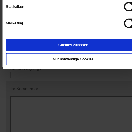
Statistiken
Marketing
Datum der Erstveröffentlichung: 11.03.2016
Cookies zulassen
Kommentare und Leserbriefe
Nur notwendige Cookies
Ihre E-Mailadresse:
(wird nicht angezeigt)
Ihr Kommentar