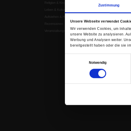
Religion & Kirchen
Publik-Forum Edition
Zustimmung
Leben & Kultur
Publik-Forum Dossier
Aufstehen & Handeln
Weisheitsletter
Unsere Webseite verwendet Cooki
Rezensionen
Spiritletter
Wir verwenden Cookies, um Inhalte 
Veranstaltungskalender
unsere Website zu analysieren. Au
Werbung und Analysen weiter. Unse
bereitgestellt haben oder die sie
Einwilligungsauswahl
Notwendig