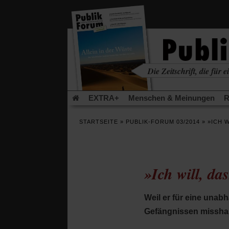
in
einem
neuen
Tab)
Die Zeitschrift, die für ei
kritisch • christlich • u
EXTRA+
Menschen & Meinungen
R
Rezensionen
Publik-Forum Archiv
EX
STARTSEITE
»
PUBLIK-FORUM 03/2014
»
»ICH W
Leserinitiative Publik-Forum e.V.
Die Er
Gleichberechtigung
Künstliche Intelligenz
Flucht und Migration
Video-Podcast »Ver
»Ich will, da
Weil er für eine una
Gefängnissen misshande