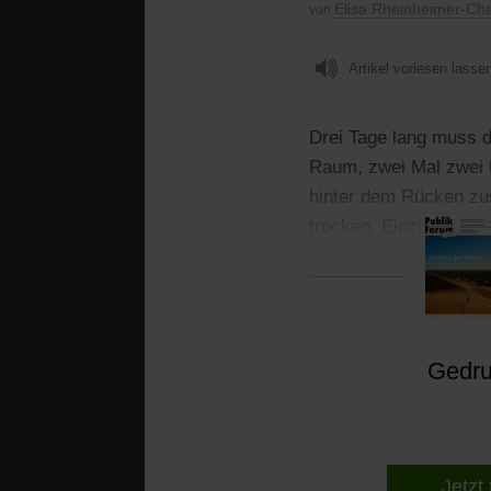
Elisa Rheinheimer-Ch
von
Artikel vorlesen lasse
Drei Tage lang muss d
Raum, zwei Mal zwei M
hinter dem Rücken zus
trocken. Einzige Erle
Minuten lang darf er d
Gedruc
Jetzt 