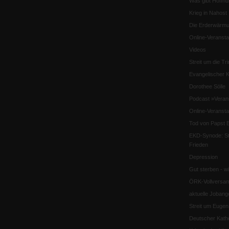
Was gibt Hoffn
Krieg in Nahost
Die Erderwärmu
Online-Veransta
Videos
Streit um die Tri
Evangelischer K
Dorothee Sölle
Podcast »Veran
Online-Veransta
Tod von Papst B
EKD-Synode: Str
Frieden
Depression
Gut sterben - w
ÖRK-Vollversa
aktuelle Jobang
Streit um Euge
Deutscher Katho