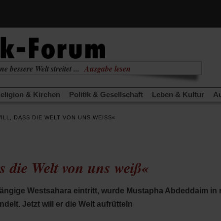
ne bessere Welt streitet ...
Ausgabe lesen
nabhängig
zur aktuellen Ausgabe
eligion & Kirchen
Politik & Gesellschaft
Leben & Kultur
Au
TRA
Edition
Dossier
Weisheitsletter
Spiritletter
Newsle
ILL, DASS DIE WELT VON UNS WEISS«
(Öffnet
(Öffnet
derwärmung stoppen
Urlaub und Nichtstun
Gefährlicher Re
in
in
(Öffnet
(Öffnet
(Öffnet
Was gibt Hoffnung?
Krieg und Frieden
Gott neu denken
einem
einem
in
in
in
neuen
neuen
anstaltungen«
Podcast »Veranstaltungen«
Schriftgröße änd
einem
einem
einem
Tab)
Tab)
ss die Welt von uns weiß«
neuen
neuen
neuen
Tab)
Tab)
Tab)
bhängige Westsahara eintritt, wurde Mustapha Abdeddaim i
lt. Jetzt will er die Welt aufrütteln