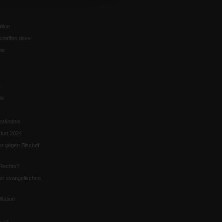
tion
chaffen das«
te
5
us
ständnis
furt 2024
st gegen Bischof
Rechts?
er evangelischen
itation