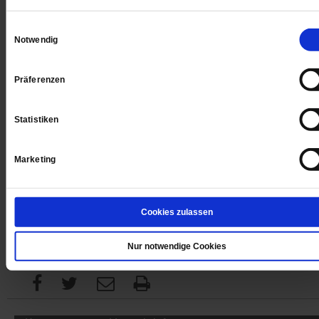
Digital
Einwilligungsauswahl
Notwendig
Präferenzen
Jetzt für 1 € testen
Statistiken
Marketing
Sie haben bereits ein
-Abo?
Hier anmelden
Cookies zulassen
Datum der Erstveröffentlichung: 17.01.2020
Nur notwendige Cookies