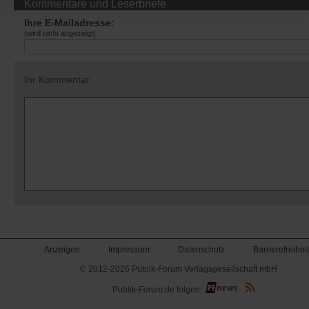
Kommentare und Leserbriefe
Ihre E-Mailadresse:
(wird nicht angezeigt)
Ihr Kommentar
Anzeigen
Impressum
Datenschutz
Barrierefreiheit
© 2012-2026 Publik-Forum Verlagsgesellschaft mbH
(Öffnet
Publik-Forum.de folgen:
in
einem