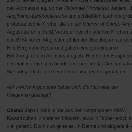
130 Millionen Bürgern. Andere Kirchen befürworten ebenf
den Atomausstieg, so der
Nationale Kirchenrat Japans
, 
Anglikaner-Episkopalkirche
und schließlich auch die grö
protestantische Kirche, die United
Church of Christ
. Am 
August trafen sich 51 Vertreter der christlichen Kirchen 
der 89 Millionen Mitglieder zählenden Buddhisten auf de
Hiei-Berg nahe Kyoto und gaben eine gemeinsame
Erklärung für den Atomausstieg ab. Hiei ist der Hauptte
der einflussreichsten buddhistischen Tendai-Denominatio
Sie lädt jährlich zu einem ökumenischen Gespräch ein.
Auf welche Argumente haben sich die Vertreter der
Religionen geeinigt?
Okano
: Japan habe leider aus den vergangenen AKW-
Katastrophen in anderen Ländern, etwa in Tschernobyl, n
viel gelernt. Doch nun gelte es, in Demut und eingedenk 