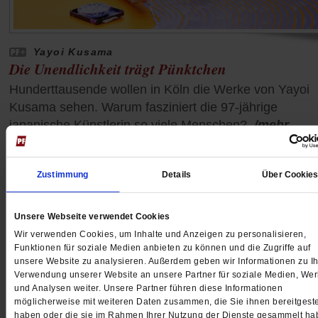
Yayoi Kusama
Die Unendlichkeit trägt Pünktchen
Hunderttausende wollen in Köln die Werke von Yayoi
Kusama sehen. Warum fasziniert die 97-jährige
japanische Künstlerin so viele Menschen?
/mehr
von
Anne Strotmann
Zustimmung
Details
Über Cookie
Unsere Webseite verwendet Cookies
Wir verwenden Cookies, um Inhalte und Anzeigen zu personalisieren,
Funktionen für soziale Medien anbieten zu können und die Zugriffe auf
unsere Website zu analysieren. Außerdem geben wir Informationen zu Ih
Verwendung unserer Website an unsere Partner für soziale Medien, We
und Analysen weiter. Unsere Partner führen diese Informationen
möglicherweise mit weiteren Daten zusammen, die Sie ihnen bereitgeste
haben oder die sie im Rahmen Ihrer Nutzung der Dienste gesammelt ha