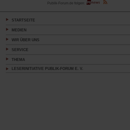
(Öffnet
Publik-Forum.de folgen:
in
einem
neuen
Tab)
STARTSEITE
MEDIEN
WIR ÜBER UNS
SERVICE
THEMA
LESERINITIATIVE PUBLIK-FORUM E. V.