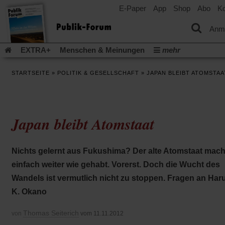
E-Paper
App
Shop
Abo
Ko
einem
neuen
Tab)
Anm
EXTRA+
Menschen & Meinungen
mehr
Religion & Kirchen
Politik & Gesellschaft
Leben & Kultur
STARTSEITE
»
POLITIK & GESELLSCHAFT
»
JAPAN BLEIBT ATOMSTAA
Aufstehen & Handeln
Rezensionen
Publik-Forum Archiv
EXTRA
Edition
Dossier
Weisheitsletter
Spiritletter
Newsletter
Veranstaltungen
Wir über uns
Japan bleibt Atomstaat
Leserinitiative Publik-Forum e.V.
Die Erderwärmung stopp
(Öffnet
(Öffnet
Urlaub und Nichtstun
Gefährlicher Reichtum
Krieg in Naho
in
in
(Öffnet
Gleichberechtigung
Künstliche Intelligenz
Was gibt Hoffn
Nichts gelernt aus Fukushima? Der alte Atomstaat mach
einem
einem
in
neuen
neuen
(Öffnet
(Öf
Krieg und Frieden
Gott neu denken
Krieg in der Ukraine
einfach weiter wie gehabt. Vorerst. Doch die Wucht des
einem
Tab)
Tab)
in
in
neuen
Flucht und Migration
Video-Podcast »Veranstaltungen«
Wandels ist vermutlich nicht zu stoppen. Fragen an Har
einem
ei
Tab)
neuen
ne
Podcast »Veranstaltungen«
Schriftgröße ändern:
K. Okano
Tab)
Ta
Thomas Seiterich
von
vom 11.11.2012