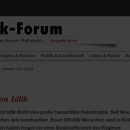
ne bessere Welt streitet ...
Ausgabe lesen
nabhängig
zur aktuellen Ausgabe
eligion & Kirchen
Politik & Gesellschaft
Leben & Kultur
Au
TRA
Edition
Dossier
Weisheitsletter
Spiritletter
Newsle
 DRAMA VON IDLIB
(Öffnet
(Öffnet
derwärmung stoppen
Urlaub und Nichtstun
Gefährlicher Re
in
in
(Öffnet
(Öffnet
(Öffnet
Was gibt Hoffnung?
Krieg und Frieden
Gott neu denken
einem
einem
in
in
in
neuen
neuen
anstaltungen«
Podcast »Veranstaltungen«
Schriftgröße änd
einem
einem
einem
Tab)
Tab)
n Idlib
neuen
neuen
neuen
Tab)
Tab)
Tab)
inz Idlib droht eine große humanitäre Katastrophe. Seit Wo
chen Jets bombardiert. Rund 300.000 Menschen sind in Ri
en haben Angst vor einer Bodenoffensive des Regimes