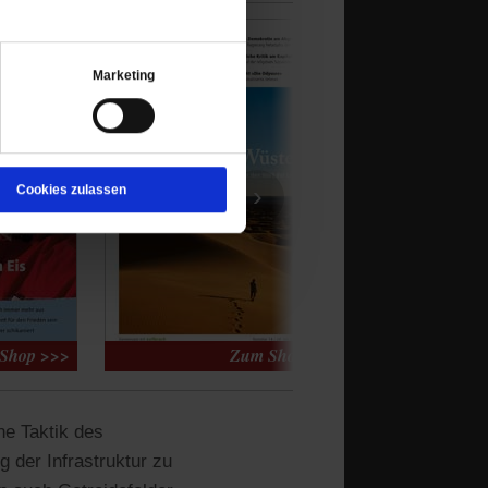
Marketing
›
Cookies zulassen
ne Taktik des
 der Infrastruktur zu