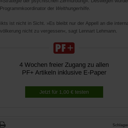
e »Strategie der psychischen Zermürbung«. Deswegen würden
r Programmkoordinator der
Welthungerhilfe
.
kts ist nicht in Sicht. »Es bleibt nur der Appell an die inter
bevölkerung nicht zu vergessen«, sagt Lennart Lehmann.
4 Wochen freier Zugang zu allen
PF+ Artikeln inklusive E-Paper
Jetzt für 1,00 € testen
Schlagwö