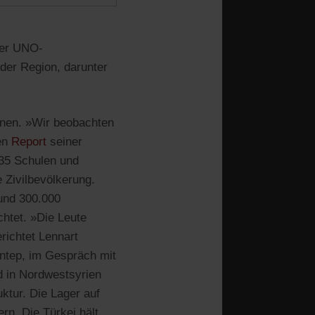
der UNO-
der Region, darunter
nnen. »Wir beobachten
en
Report
seiner
 35 Schulen und
e Zivilbevölkerung.
und 300.000
chtet. »Die Leute
richtet Lennart
antep, im Gespräch mit
nd in Nordwestsyrien
uktur. Die Lager auf
rn. Die Türkei hält