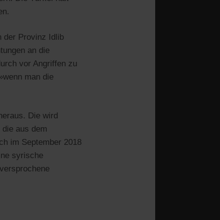
en.
 der Provinz Idlib
htungen an die
urch vor Angriffen zu
, »wenn man die
heraus. Die wird
, die aus dem
sich im September 2018
eine syrische
e versprochene