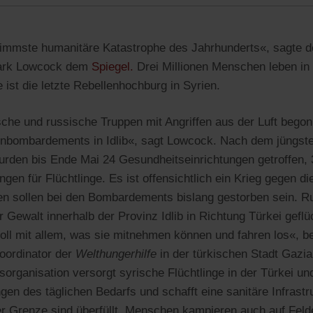
chlimmste humanitäre Katastrophe des Jahrhunderts«, sagte 
Mark Lowcock dem
Spiegel.
Drei Millionen Menschen leben in 
e ist die letzte Rebellenhochburg in Syrien.
sche und russische Truppen mit Angriffen aus der Luft bego
enbombardements in Idlib«, sagt Lowcock. Nach dem jüngst
rden bis Ende Mai 24 Gesundheitseinrichtungen getroffen,
ngen für Flüchtlinge. Es ist offensichtlich ein Krieg gegen di
n sollen bei den Bombardements bislang gestorben sein. R
Gewalt innerhalb der Provinz Idlib in Richtung Türkei geflü
voll mit allem, was sie mitnehmen können und fahren los«, be
ordinator der
Welthungerhilfe
in der türkischen Stadt Gazi
lfsorganisation versorgt syrische Flüchtlinge in der Türkei u
gen des täglichen Bedarfs und schafft eine sanitäre Infrastr
er Grenze sind überfüllt. Menschen kampieren auch auf Felde