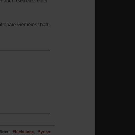
 auch Getreidefelder
nationale Gemeinschaft,
rter:
Flüchtlinge
Syrien