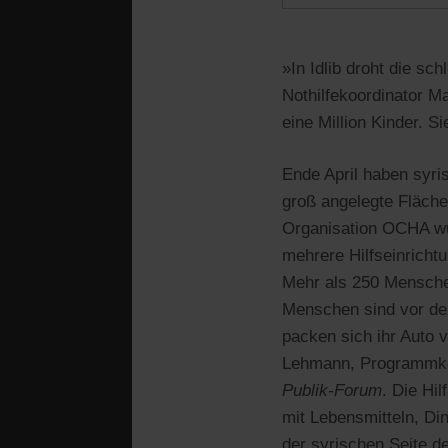
»In Idlib droht die s
Nothilfekoordinator 
eine Million Kinder. Si
Ende April haben syri
groß angelegte Fläch
Organisation OCHA wu
mehrere Hilfseinrichtu
Mehr als 250 Mensche
Menschen sind vor der 
packen sich ihr Auto 
Lehmann, Programmko
Publik-Forum
. Die Hi
mit Lebensmitteln, Din
der syrischen Seite d