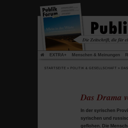
in
einem
neuen
Tab)
Die Zeitschrift, die für ei
kritisch • christlich • u
EXTRA+
Menschen & Meinungen
R
Rezensionen
Publik-Forum Archiv
EX
STARTSEITE
»
POLITIK & GESELLSCHAFT
»
DAS
Leserinitiative Publik-Forum e.V.
Die Er
Gleichberechtigung
Künstliche Intelligenz
Flucht und Migration
Video-Podcast »Ver
Das Drama vo
In der syrischen Prov
syrischen und russis
geflohen. Die Mensch