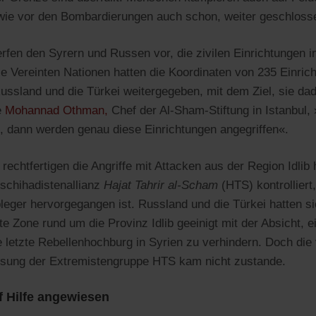
wie vor den Bombardierungen auch schon, weiter geschloss
rfen den Syrern und Russen vor, die zivilen Einrichtungen in
ie Vereinten Nationen hatten die Koordinaten von 235 Einric
ussland und die Türkei weitergegeben, mit dem Ziel, sie dad
e
Mohannad Othman,
Chef der Al-Sham-Stiftung in Istanbul
t, dann werden genau diese Einrichtungen angegriffen«.
echtfertigen die Angriffe mit Attacken aus der Region Idlib 
Dschihadistenallianz
Hajat Tahrir al-Scham
(HTS) kontrolliert
leger hervorgegangen ist. Russland und die Türkei hatten 
erte Zone rund um die Provinz Idlib geeinigt mit der Absicht, 
ie letzte Rebellenhochburg in Syrien zu verhindern. Doch di
ösung der Extremistengruppe HTS kam nicht zustande.
f Hilfe angewiesen