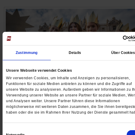
Zustimmung
Details
Über Cookie
Unsere Webseite verwendet Cookies
Wir verwenden Cookies, um Inhalte und Anzeigen zu personalisieren,
Funktionen für soziale Medien anbieten zu können und die Zugriffe auf
»Die Sternsinger«
unsere Website zu analysieren. Außerdem geben wir Informationen zu Ih
Kinder helfen Kindern – seit 180 Jahren
Verwendung unserer Website an unsere Partner für soziale Medien, We
und Analysen weiter. Unsere Partner führen diese Informationen
möglicherweise mit weiteren Daten zusammen, die Sie ihnen bereitgeste
Zu seinem Jubiläum ruft das Kindermissionswerk »Die
haben oder die sie im Rahmen Ihrer Nutzung der Dienste gesammelt ha
Sternsinger« zu Aktionen für benachteiligte Kinder und
Kinderrechten auf.
/mehr
Einwilligungsauswahl