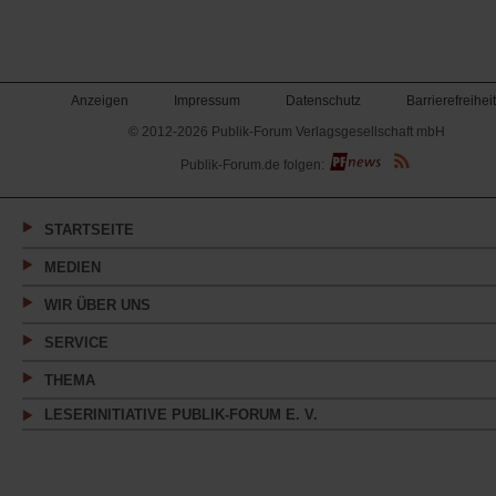
Anzeigen
Impressum
Datenschutz
Barrierefreiheit
© 2012-2026 Publik-Forum Verlagsgesellschaft mbH
(Öffnet
Publik-Forum.de folgen:
in
einem
neuen
Tab)
STARTSEITE
MEDIEN
WIR ÜBER UNS
SERVICE
THEMA
LESERINITIATIVE PUBLIK-FORUM E. V.