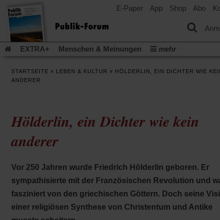
E-Paper
App
Shop
Abo
Ko
einem
neuen
Tab)
Anm
EXTRA+
Menschen & Meinungen
mehr
Religion & Kirchen
Politik & Gesellschaft
Leben & Kultur
STARTSEITE
»
LEBEN & KULTUR
»
HÖLDERLIN, EIN DICHTER WIE KEI
Aufstehen & Handeln
Rezensionen
Publik-Forum Archiv
ANDERER
EXTRA
Edition
Dossier
Weisheitsletter
Spiritletter
Newsletter
Veranstaltungen
Wir über uns
Hölderlin, ein Dichter wie kein
Leserinitiative Publik-Forum e.V.
Die Erderwärmung stopp
(Öffnet
(Öffnet
Urlaub und Nichtstun
Gefährlicher Reichtum
Krieg in Naho
anderer
in
in
(Öffnet
Gleichberechtigung
Künstliche Intelligenz
Was gibt Hoffn
einem
einem
in
neuen
neuen
(Öffnet
(Öf
Krieg und Frieden
Gott neu denken
Krieg in der Ukraine
einem
Tab)
Tab)
Vor 250 Jahren wurde Friedrich Hölderlin geboren. Er
in
in
neuen
Flucht und Migration
Video-Podcast »Veranstaltungen«
einem
ei
Tab)
sympathisierte mit der Französischen Revolution und w
neuen
ne
Podcast »Veranstaltungen«
Schriftgröße ändern:
fasziniert von den griechischen Göttern. Doch seine Vis
Tab)
Ta
einer religiösen Synthese von Christentum und Antike