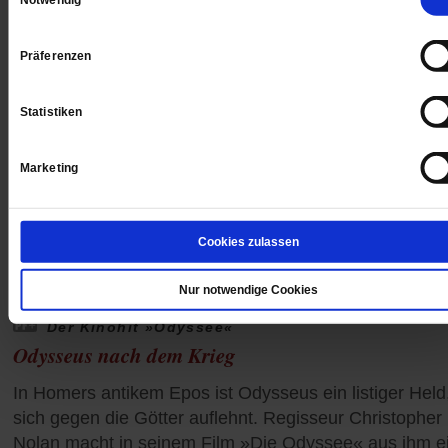
Notwendig
Präferenzen
Statistiken
Marketing
Cookies zulassen
Nur notwendige Cookies
Der Kinohit »Odyssee«
Odysseus nach dem Krieg
In Homers antikem Epos ist Odysseus ein listiger Held
sich gegen die Götter auflehnt. Regisseur Christopher
Nolan macht in seinem Film »Die Odyssee« aus ihm e