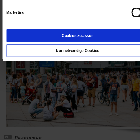
nun den Widerspruch des christdemokratischen
Antifaschismus, der zum Gründungsimpuls der Union
Marketing
gehört.
/mehr
von
Andreas Püttmann
Cookies zulassen
Nur notwendige Cookies
Rassismus