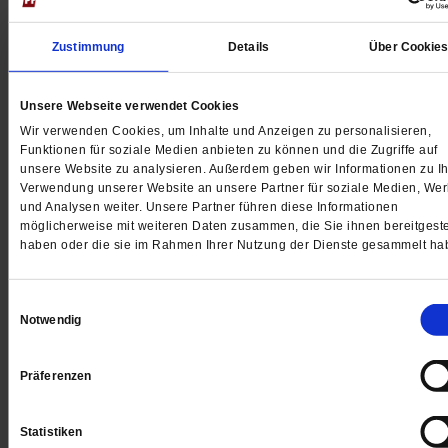
Zustimmung
Details
Über Cookie
Unsere Webseite verwendet Cookies
Wir verwenden Cookies, um Inhalte und Anzeigen zu personalisieren,
Funktionen für soziale Medien anbieten zu können und die Zugriffe auf
unsere Website zu analysieren. Außerdem geben wir Informationen zu Ih
Verwendung unserer Website an unsere Partner für soziale Medien, We
und Analysen weiter. Unsere Partner führen diese Informationen
möglicherweise mit weiteren Daten zusammen, die Sie ihnen bereitgeste
haben oder die sie im Rahmen Ihrer Nutzung der Dienste gesammelt ha
Einwilligungsauswahl
Notwendig
»Stadtbild«-Debatte
Die Bilder im Kopf des Kanzlers
Präferenzen
Bundeskanzler Friedrich Merz’ »Stadtbild«-Geraune is
verantwortungslos und hilft nur den Rechten. Es bräuc
Statistiken