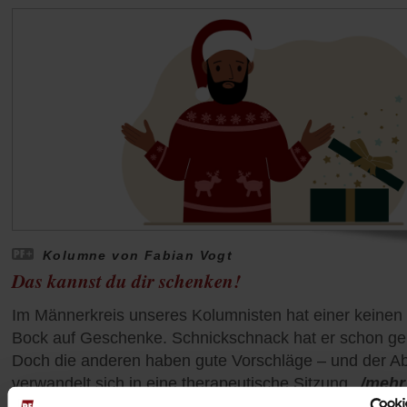
Kolumne von Fabian Vogt
Das kannst du dir schenken!
Im Männerkreis unseres Kolumnisten hat einer keinen
Bock auf Geschenke. Schnickschnack hat er schon ge
Doch die anderen haben gute Vorschläge – und der A
verwandelt sich in eine therapeutische Sitzung.
/mehr