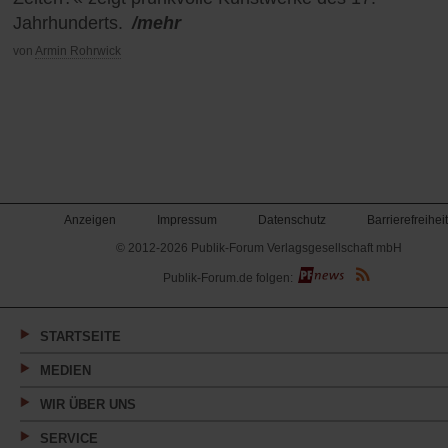
Jahrhunderts.
/mehr
von
Armin Rohrwick
Anzeigen
Impressum
Datenschutz
Barrierefreiheit
© 2012-2026 Publik-Forum Verlagsgesellschaft mbH
(Öffnet
Publik-Forum.de folgen:
in
einem
neuen
Tab)
STARTSEITE
MEDIEN
WIR ÜBER UNS
SERVICE