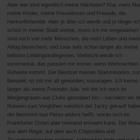
Aber wer sind eigentlich meine Nächsten? Klar, mein Ma
meine Kinder, meine Freundinnen und Freunde, die
Herkunftsfamilie. Aber je älter ich werde und je länger ic
schon in meiner Stadt wohne, muss ich mir eingestehen
sind noch viel mehr Menschen, die mein Leben und mei
Alltag bereichern, und zwar teils schon länger als meine
liebsten Lieblingskolleginnen. Vielleicht werde ich
sentimental, das passiert mir immer, wenn Weihnachten 
Rufweite kommt. Der Besitzer meines Stammkiosks, zu
Beispiel, ist mit mir alt geworden, sozusagen. Ich kenne 
länger als meine Freundin Jule, mit der ich noch im
Morgengrauen aus Clubs gestolpert bin – nachdem wir d
Rotwein zum Vorglühen natürlich bei Jacky gekauft habe
der bestimmt laut Perso anders heißt, woran sich im
Frankfurter Osten aber niemand erinnern kann. Der Rotw
aus dem Regal, auf dem auch Chipsrollen und
Zigarettenpäckchen standen, schmeckte nicht und war z