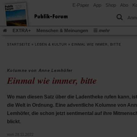
E-Paper
App
Shop
Abo
Ko
einem
neuen
Tab)
Anm
EXTRA+
Menschen & Meinungen
mehr
Religion & Kirchen
Politik & Gesellschaft
Leben & Kultur
STARTSEITE
»
LEBEN & KULTUR
»
EINMAL WIE IMMER, BITTE
Aufstehen & Handeln
Rezensionen
Publik-Forum Archiv
EXTRA
Edition
Dossier
Weisheitsletter
Spiritletter
Newsletter
Veranstaltungen
Wir über uns
Kolumne von Anne Lemhöfer
Leserinitiative Publik-Forum e.V.
Die Erderwärmung stopp
Einmal wie immer, bitte
(Öffnet
(Öffnet
Urlaub und Nichtstun
Gefährlicher Reichtum
Krieg in Naho
in
in
(Öffnet
Gleichberechtigung
Künstliche Intelligenz
Was gibt Hoffn
einem
einem
in
Wo man diesen Satz über die Ladentheke rufen kann, is
neuen
neuen
(Öffnet
(Öf
Krieg und Frieden
Gott neu denken
Krieg in der Ukraine
einem
Tab)
Tab)
in
in
die Welt in Ordnung. Eine adventliche Kolumne von An
neuen
Flucht und Migration
Video-Podcast »Veranstaltungen«
einem
ei
Tab)
Lemhöfer, die schon jetzt sentimental auf ihre Mitmens
neuen
ne
Podcast »Veranstaltungen«
Schriftgröße ändern:
Tab)
Ta
blickt.
vom 28.11.2022