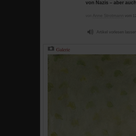
von Nazis – aber auc
Anne Strotmann
von
vom 1
Artikel vorlesen lasse
Galerie