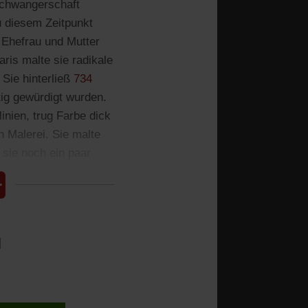
Schwangerschaft
u diesem Zeitpunkt
 Ehefrau und Mutter
ris malte sie radikale
 Sie hinterließ
734
tig gewürdigt wurden.
inien, trug Farbe dick
n Malerei. Sie malte
 sie noch ein paar
l