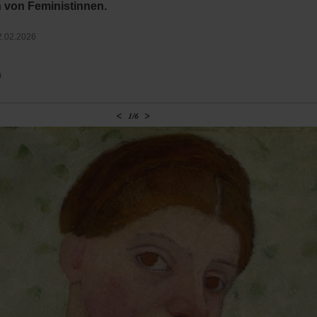
h von Feministinnen.
2.02.2026
n
<
>
1
/
6