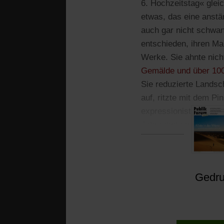
6. Hochzeitstag« gle
etwas, das eine anstä
auch gar nicht schwan
entschieden, ihren Ma
Werke. Sie ahnte nicht
Gemälde und über 10
Sie reduzierte Landsch
auf, ritzte mit dem Pi
expressionistisch, be
Jahrzehnte gelebt?
Gedruc