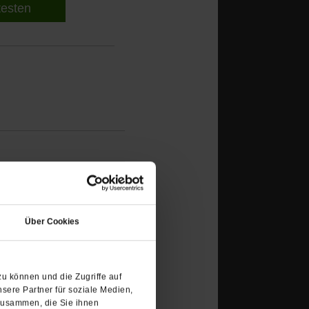
 testen
inismus
Kunst
Museum
(Öffnet
in
Über Cookies
einem
neuen
Tab)
u können und die Zugriffe auf
sere Partner für soziale Medien,
zusammen, die Sie ihnen