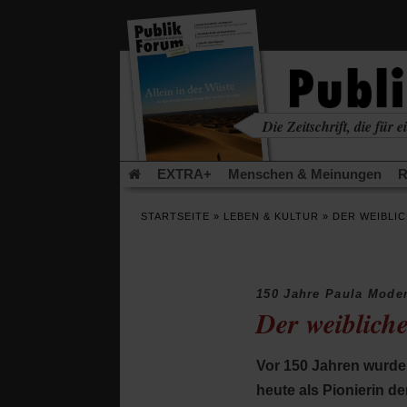
in
einem
neuen
Tab)
Die Zeitschrift, die für ei
kritisch • christlich • u
EXTRA+
Menschen & Meinungen
R
Rezensionen
Publik-Forum Archiv
EX
STARTSEITE
»
LEBEN & KULTUR
»
DER WEIBLIC
Leserinitiative Publik-Forum e.V.
Die Er
Gleichberechtigung
Künstliche Intelligenz
Flucht und Migration
Video-Podcast »Ver
150 Jahre Paula Mode
Der weibliche
Vor 150 Jahren wurde 
heute als Pionierin d