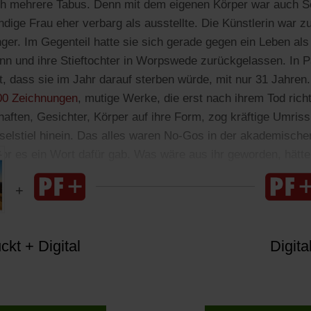
ich mehrere Tabus. Denn mit dem eigenen Körper war auch 
ndige Frau eher verbarg als ausstellte. Die Künstlerin war z
ger. Im Gegenteil hatte sie sich gerade gegen ein Leben als
nn und ihre Stieftochter in Worpswede zurückgelassen. In Pa
, dass sie im Jahr darauf sterben würde, mit nur 31 Jahren.
(Öffnet
00 Zeichnungen
, mutige Werke, die erst nach ihrem Tod rich
in
aften, Gesichter, Körper auf ihre Form, zog kräftige Umrissl
einem
nselstiel hinein. Das alles waren No-Gos in der akademische
neuen
vor es ein Wort dafür gab. Was wäre aus ihr geworden, hätte
Tab)
kt + Digital
Digita