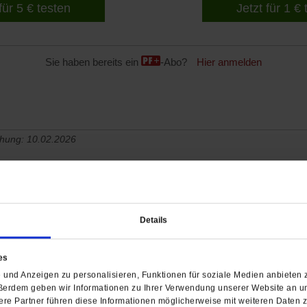
für 5 € testen
Jetzt für 1 €
Sie haben bereits ein
-Abo?
Hier anmelden
chung: 10.02.2026
Schlagwörter:
Bremen
Dresden
Fem
efe
Details
es
und Anzeigen zu personalisieren, Funktionen für soziale Medien anbieten z
ßerdem geben wir Informationen zu Ihrer Verwendung unserer Website an un
re Partner führen diese Informationen möglicherweise mit weiteren Daten 