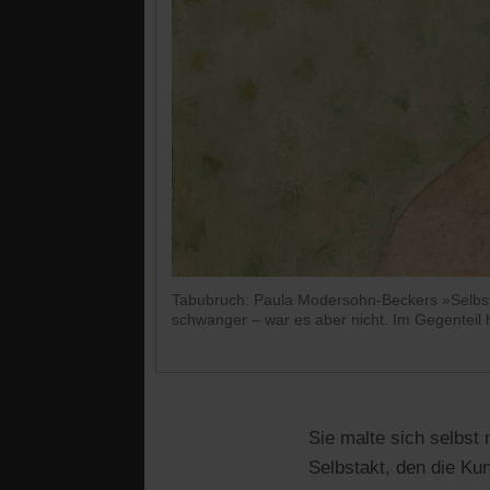
Tabubruch: Paula Modersohn-Beckers »Selbstbil
schwanger – war es aber nicht. Im Gegenteil
Sie malte sich selbst
Selbstakt, den die Ku