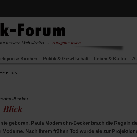
(Öffnet
ne bessere Welt streitet ...
Ausgabe lesen
in
(Öffnet
nabhängig
zur aktuellen Ausgabe
einem
in
neuen
eligion & Kirchen
Politik & Gesellschaft
Leben & Kultur
Au
einem
Tab)
neuen
TRA
Edition
Dossier
Weisheitsletter
Spiritletter
Newsle
Tab)
HE BLICK
(Öffnet
(Öffnet
derwärmung stoppen
Urlaub und Nichtstun
Gefährlicher Re
in
in
(Öffnet
(Öffnet
(Öffnet
Was gibt Hoffnung?
Krieg und Frieden
Gott neu denken
einem
einem
in
in
in
neuen
neuen
anstaltungen«
Podcast »Veranstaltungen«
Schriftgröße änd
einem
einem
einem
Tab)
Tab)
rsohn-Becker
neuen
neuen
neuen
 Blick
Tab)
Tab)
Tab)
sie geboren. Paula Modersohn-Becker brach die Regeln der
er Moderne. Nach ihrem frühen Tod wurde sie zur Projektion