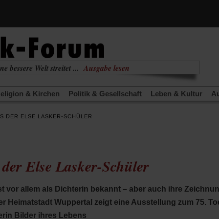
(Öffnet
ne bessere Welt streitet ...
Ausgabe lesen
in
(Öffnet
nabhängig
zur aktuellen Ausgabe
einem
in
neuen
eligion & Kirchen
Politik & Gesellschaft
Leben & Kultur
Au
einem
Tab)
neuen
TRA
Edition
Dossier
Weisheitsletter
Spiritletter
Newsle
Tab)
ES DER ELSE LASKER-SCHÜLER
(Öffnet
(Öffnet
derwärmung stoppen
Urlaub und Nichtstun
Gefährlicher Re
in
in
(Öffnet
(Öffnet
(Öffnet
Was gibt Hoffnung?
Krieg und Frieden
Gott neu denken
einem
einem
in
in
in
neuen
neuen
anstaltungen«
Podcast »Veranstaltungen«
Schriftgröße änd
einem
einem
einem
Tab)
Tab)
 der Else Lasker-Schüler
neuen
neuen
neuen
Tab)
Tab)
Tab)
st vor allem als Dichterin bekannt – aber auch ihre Zeichnu
er Heimatstadt Wuppertal zeigt eine Ausstellung zum 75. T
rin Bilder ihres Lebens