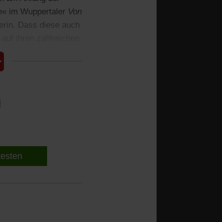
de« im Wuppertaler
Von
terin. Dass diese auch
 auf ihren zahlreichen
urchs Gesamtwerk.
l
 testen