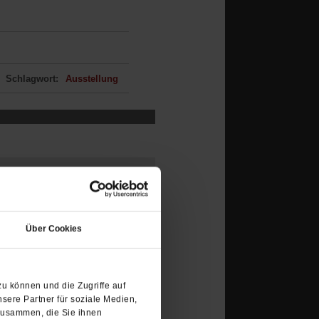
Schlagwort:
Ausstellung
(Öffnet
in
Über Cookies
einem
neuen
Tab)
u können und die Zugriffe auf
sere Partner für soziale Medien,
zusammen, die Sie ihnen