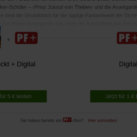
sker-Schüler – ›Prinz Jussuf von Theben‹ und die Avantgar
ie sind der Grundstock für die üppige Fantasiewelt der Dich
 Zeichnerin Avantgarde war, zeigt die Ausstellung mit Fokus
en Impressionen ihrer Heimatstadt Wuppertal ziehen sich d
kt + Digital
Digita
für 5 € testen
Jetzt für 1 €
Sie haben bereits ein
-Abo?
Hier anmelden