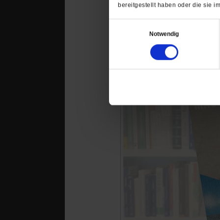
bereitgestellt haben oder die sie
Das könnte Sie au
Einwilligungsauswahl
Notwendig