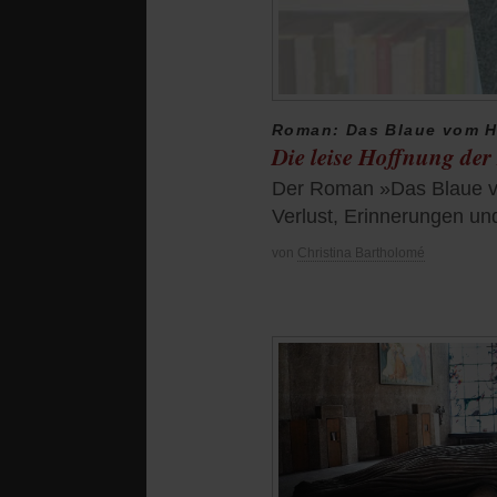
Roman: Das Blaue vom 
Die leise Hoffnung der
Der Roman »Das Blaue vo
Verlust, Erinnerungen u
von
Christina Bartholomé