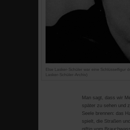
Else Lasker-Schüler war eine Schlüsselfigur d
Lasker-Schüler-Archiv)
Man sagt, dass wir Me
später zu sehen und zu
Seele brennen: das Ha
spielt, die Straßen u
giftig vom Brauchwass