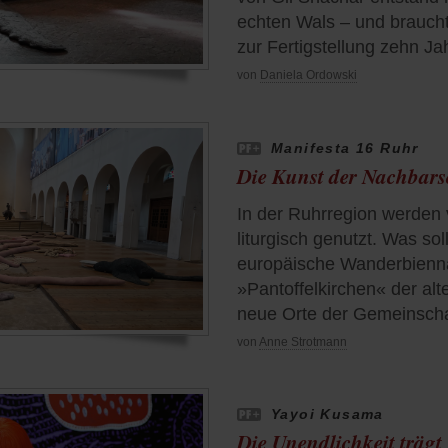
echten Wals – und braucht
zur Fertigstellung zehn Ja
von
Daniela Ordowski
Manifesta 16 Ruhr
Die Kunst der Nachbars
In der Ruhrregion werden 
liturgisch genutzt. Was so
europäische Wanderbienna
»Pantoffelkirchen« der alt
neue Orte der Gemeinsch
von
Anne Strotmann
Yayoi Kusama
Die Unendlichkeit träg