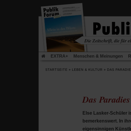
in
einem
neuen
Tab)
Die Zeitschrift, die für ei
kritisch • christlich • u
EXTRA+
Menschen & Meinungen
R
Rezensionen
Publik-Forum Archiv
EX
STARTSEITE
»
LEBEN & KULTUR
»
DAS PARADI
Leserinitiative Publik-Forum e.V.
Die Er
Gleichberechtigung
Künstliche Intelligenz
Flucht und Migration
Video-Podcast »Ver
Das Paradies
Else Lasker-Schüler i
bemerkenswert. In ihr
eigensinnigen Künstle