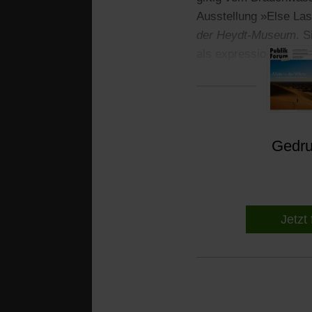
Ausstellung »Else La
der Heydt-Museum
. S
als expressionistische
Bildern. Die kindlich
Gedruc
Jetzt 