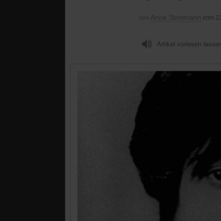
Anne Strotmann
von
vom 2
Artikel vorlesen lasse