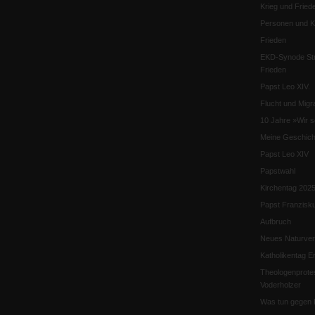
Krieg und Fried
Personen und Ko
Frieden
EKD-Synode Str
Frieden
Papst Leo XIV.
Flucht und Migra
10 Jahre »Wir s
Meine Geschich
Papst Leo XIV
Papstwahl
Kirchentag 202
Papst Franzisk
Aufbruch
Neues Naturver
Katholikentag Er
Theologenprote
Voderholzer
Was tun gegen 