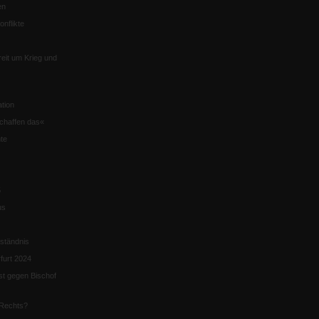
en
nflikte
eit um Krieg und
tion
chaffen das«
te
5
us
ständnis
furt 2024
st gegen Bischof
Rechts?