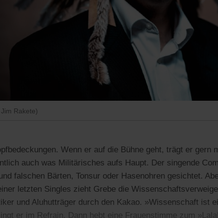
 Jim Rakete)
opfbedeckungen. Wenn er auf die Bühne geht, trägt er ger
entlich auch was Militärisches aufs Haupt. Der singende C
nd falschen Bärten, Tonsur oder Hasenohren gesichtet. Abe
seiner letzten Singles zieht Grebe die Wissenschaftsverweig
ker und Aluhutträger durch den Kakao. »Wissenschaft ist e
singt er im Refrain. Dann hebt eine Frauenstimme zum »Lala