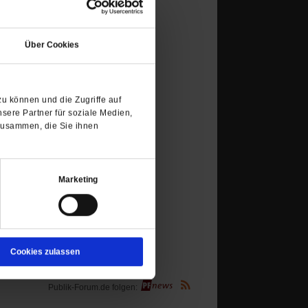
(Öffnet
in
Über Cookies
einem
neuen
Tab)
u können und die Zugriffe auf
sere Partner für soziale Medien,
zusammen, die Sie ihnen
Marketing
Cookies zulassen
(Öffnet
Publik-Forum.de folgen:
in
einem