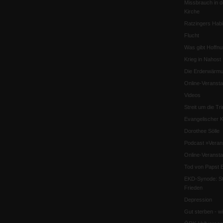
Missbrauch in d
Kirche
Ratzingers Habil
Flucht
Was gibt Hoffn
Krieg in Nahost
Die Erderwärmu
Online-Veransta
Videos
Streit um die Tri
Evangelischer K
Dorothee Sölle
Podcast »Veran
Online-Veransta
Tod von Papst B
EKD-Synode: Str
Frieden
Depression
Gut sterben - w