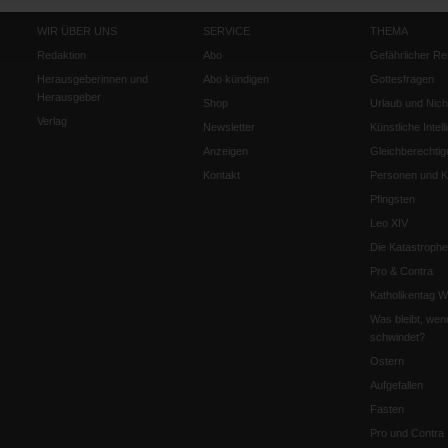
WIR ÜBER UNS
SERVICE
THEMA
Redaktion
Abo
Gefährlicher Re
Herausgeberinnen und
Abo kündigen
Gottesfragen
Herausgeber
Shop
Urlaub und Nich
Verlag
Newsletter
Künstliche Intell
Anzeigen
Gleichberechtig
Kontakt
Personen und Ko
Pfingsten
Leo XIV
Die Katastrophe
Pro & Contra
Katholikentag 
Was bleibt, wen
schwindet?
Ostern
Aufgefallen
Fasten
Pro und Contra