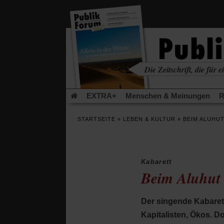
in
einem
neuen
Tab)
Die Zeitschrift, die für ei
kritisch • christlich • u
EXTRA+
Menschen & Meinungen
R
Rezensionen
Publik-Forum Archiv
EX
STARTSEITE
»
LEBEN & KULTUR
»
BEIM ALUHUT
Leserinitiative Publik-Forum e.V.
Die Er
Gleichberechtigung
Künstliche Intelligenz
Flucht und Migration
Video-Podcast »Ver
Kabarett
Beim Aluhut 
Der singende Kabarett
Kapitalisten, Ökos. D