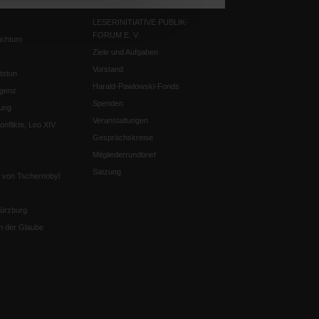
neuen
Tab)
LESERINITIATIVE PUBLIK-
FORUM E. V.
ichtum
Ziele und Aufgaben
Vorstand
tstun
Harald-Pawlowski-Fonds
igenz
Spenden
ung
Veranstaltungen
nflikte, Leo XIV
Gesprächskreise
Mitgliederrundbrief
Satzung
 von Tschernobyl
Würzburg
n der Glaube