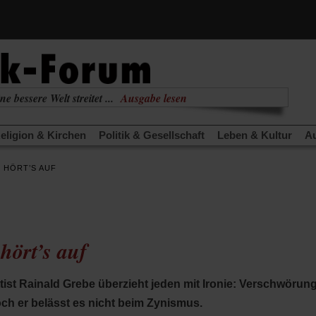
ne bessere Welt streitet ...
Ausgabe lesen
nabhängig
zur aktuellen Ausgabe
eligion & Kirchen
Politik & Gesellschaft
Leben & Kultur
Au
TRA
Edition
Dossier
Weisheitsletter
Spiritletter
Newsle
 HÖRT’S AUF
(Öffnet
(Öffnet
derwärmung stoppen
Urlaub und Nichtstun
Gefährlicher Re
in
in
(Öffnet
(Öffnet
(Öffnet
Was gibt Hoffnung?
Krieg und Frieden
Gott neu denken
einem
einem
in
in
in
neuen
neuen
anstaltungen«
Podcast »Veranstaltungen«
Schriftgröße änd
einem
einem
einem
Tab)
Tab)
neuen
neuen
neuen
hört’s auf
Tab)
Tab)
Tab)
ist Rainald Grebe überzieht jeden mit Ironie: Verschwörung
och er belässt es nicht beim Zynismus.