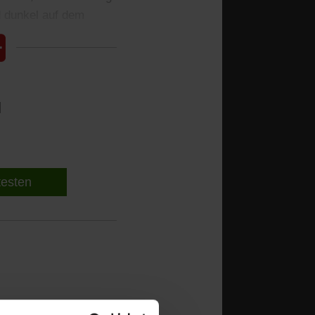
 dunkel auf dem
l
 testen