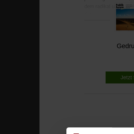
dem radikal unzusamm
Grill.«
Gedruc
Jetzt 