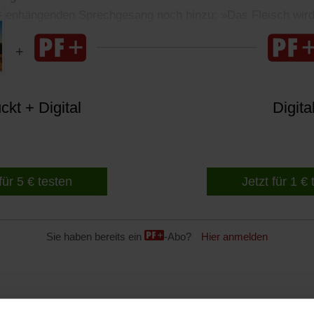
enhängenden Sprechgesang noch hinzu: »Das Fleisch wird
kt + Digital
Digita
für 5 € testen
Jetzt für 1 €
Sie haben bereits ein
-Abo?
Hier anmelden