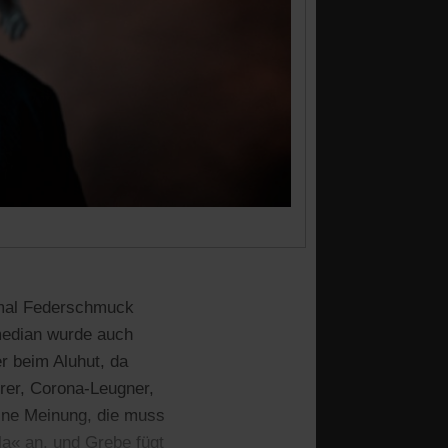
n mal Federschmuck
omedian wurde auch
r beim Aluhut, da
erer, Corona-Leugner,
ine Meinung, die muss
la« an, und Grebe fügt