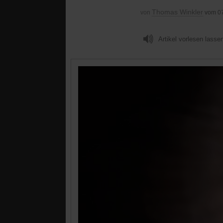
Thomas Winkler
von
vom 0
Artikel vorlesen lasse