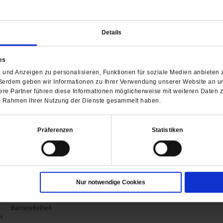
chung: 26.02.2021
kjournalist in Berlin.
Details
es
efe
und Anzeigen zu personalisieren, Funktionen für soziale Medien anbieten z
ßerdem geben wir Informationen zu Ihrer Verwendung unserer Website an un
re Partner führen diese Informationen möglicherweise mit weiteren Daten 
 im Rahmen Ihrer Nutzung der Dienste gesammelt haben.
Präferenzen
Statistiken
Nur notwendige Cookies
Barrierefreiheit
H