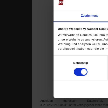
Datum der Erstveröffentli
Thomas Winkler
ist Musi
Zustimmung
Unsere Webseite verwendet Cooki
Kommentare und Leserbri
Wir verwenden Cookies, um Inhalte 
Ihre E-Mailadresse:
unsere Website zu analysieren. Au
(wird nicht angezeigt)
Werbung und Analysen weiter. Unse
bereitgestellt haben oder die sie
Ihr Kommentar
Einwilligungsauswahl
Notwendig
Anzeigen
Impressum
Datenschutz
© 2012-2026 Publik-Forum Verlagsgesellschaft mb