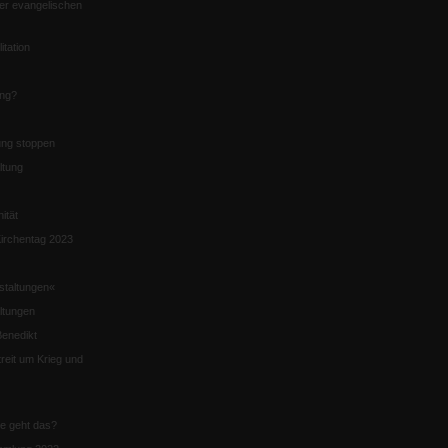
er evangelischen
itation
ung?
ng stoppen
ltung
nität
irchentag 2023
staltungen«
ltungen
enedikt
eit um Krieg und
ie geht das?