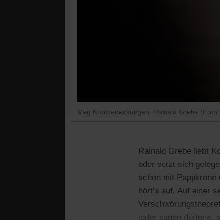
Mag Kopfbedeckungen: Rainald Grebe (Foto:
Rainald Grebe liebt K
oder setzt sich geleg
schon mit Pappkrone u
hört’s auf. Auf einer 
Verschwörungstheoreti
jeder sagen dürfen«, 