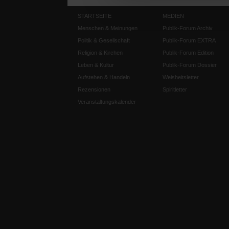
STARTSEITE
MEDIEN
Menschen & Meinungen
Publik-Forum Archiv
Politik & Gesellschaft
Publik-Forum EXTRA
Religion & Kirchen
Publik-Forum Edition
Leben & Kultur
Publik-Forum Dossier
Aufstehen & Handeln
Weisheitsletter
Rezensionen
Spiritletter
Veranstaltungskalender