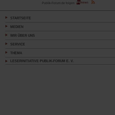
(Öffnet
Publik-Forum.de folgen:
in
einem
neuen
Tab)
STARTSEITE
MEDIEN
WIR ÜBER UNS
SERVICE
THEMA
LESERINITIATIVE PUBLIK-FORUM E. V.