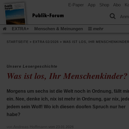
E-Paper
App
Shop
Abo
Ko
einem
neuen
Tab)
Anm
EXTRA+
Menschen & Meinungen
mehr
Religion & Kirchen
Politik & Gesellschaft
Leben & Kultur
STARTSEITE
»
EXTRA 02/2026
»
WAS IST LOS, IHR MENSCHENKINDE
Aufstehen & Handeln
Rezensionen
Publik-Forum Archiv
EXTRA
Edition
Dossier
Weisheitsletter
Spiritletter
Newsletter
Veranstaltungen
Wir über uns
Unsere Lesergeschichte
Leserinitiative Publik-Forum e.V.
Die Erderwärmung stopp
Was ist los, Ihr Menschenkinder?
(Öffnet
(Öffnet
Urlaub und Nichtstun
Gefährlicher Reichtum
Krieg in Naho
in
in
(Öffnet
Gleichberechtigung
Künstliche Intelligenz
Was gibt Hoffn
einem
einem
in
Morgens um sechs ist die Welt noch in Ordnung, fällt mi
neuen
neuen
(Öffnet
(Öf
Krieg und Frieden
Gott neu denken
Krieg in der Ukraine
einem
Tab)
Tab)
in
in
ein. Nee, denke ich, nix ist mehr in Ordnung, gar nix, jed
neuen
Flucht und Migration
Video-Podcast »Veranstaltungen«
einem
ei
Tab)
jedem sein Wolf! Wo ich diesen doofen Spruch nur her
neuen
ne
Podcast »Veranstaltungen«
Schriftgröße ändern:
Tab)
Ta
habe?
Andreas Hoffmann
von
vom 23.01.2026