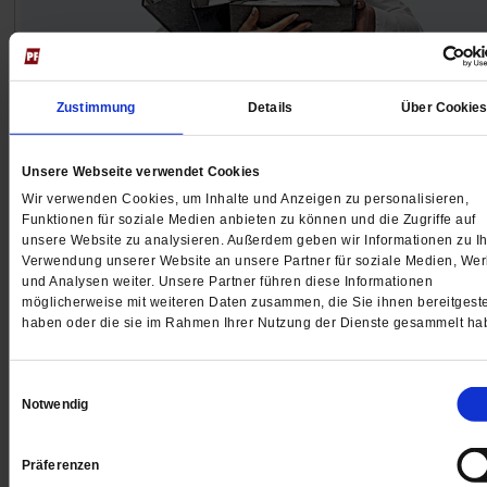
Zustimmung
Details
Über Cookie
Kolumne von Peter Otten
Jesus und die ISO-Normen
Unsere Webseite verwendet Cookies
Im Erzbischöflichen Generalvikariat zu Köln wird Siche
Wir verwenden Cookies, um Inhalte und Anzeigen zu personalisieren,
jetzt groß geschrieben. Unser Kolumnist fragt sich, ob
Funktionen für soziale Medien anbieten zu können und die Zugriffe auf
unsere Website zu analysieren. Außerdem geben wir Informationen zu Ih
Jesus den bürokratischen Anforderungen wohl genüg
Verwendung unserer Website an unsere Partner für soziale Medien, We
würde.
/mehr
und Analysen weiter. Unsere Partner führen diese Informationen
möglicherweise mit weiteren Daten zusammen, die Sie ihnen bereitgeste
haben oder die sie im Rahmen Ihrer Nutzung der Dienste gesammelt ha
Einwilligungsauswahl
Notwendig
Präferenzen