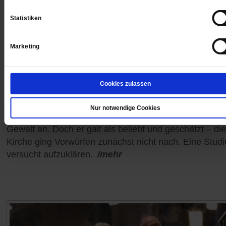
Statistiken
Marketing
Sexualisierte Gewalt
Cookies zulassen
Evangelische Kirche versäumt Aufarbeitung
Nur notwendige Cookies
Jahrelang tat ein Pfarrer Männern spirituelle und sexue
Gewalt an. Doch er galt als beliebt und geschätzt – die
Kirche ging Vorwürfen zunächst nicht nach. Eine Studi
versucht aufzuklären.
/mehr