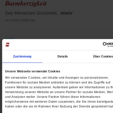
Barmherzigkeit
Des Menschen Schönheit.
/mehr
von
Fulbert Steffensky
advent
Zeit der Sehnsucht.
/mehr
Zustimmung
Details
Über Cookie
von
Fulbert Steffensky
Unsere Webseite verwendet Cookies
Wir verwenden Cookies, um Inhalte und Anzeigen zu personalisieren,
Funktionen für soziale Medien anbieten zu können und die Zugriffe auf
Eine Reise durch meine religiösen Welt
unsere Website zu analysieren. Außerdem geben wir Informationen zu Ih
Verwendung unserer Website an unsere Partner für soziale Medien, We
und Analysen weiter. Unsere Partner führen diese Informationen
Irgendwann muss man mit dem Glauben beginnen, 
möglicherweise mit weiteren Daten zusammen, die Sie ihnen bereitgeste
das Leben eine Kontur bekommen soll, einen sinn.
/
haben oder die sie im Rahmen Ihrer Nutzung der Dienste gesammelt ha
von
Fulbert Steffensky