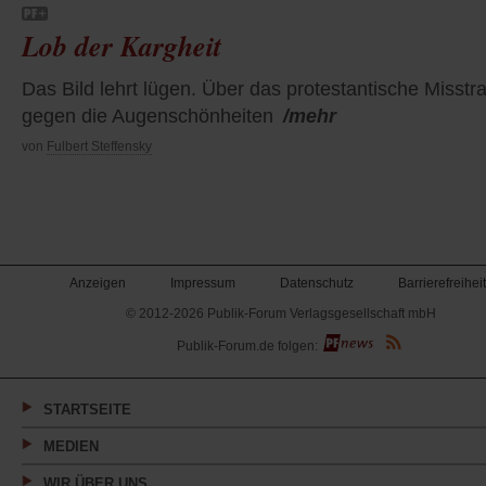
Lob der Kargheit
Das Bild lehrt lügen. Über das protestantische Misstr
gegen die Augenschönheiten
/mehr
von
Fulbert Steffensky
Anzeigen
Impressum
Datenschutz
Barrierefreiheit
© 2012-2026 Publik-Forum Verlagsgesellschaft mbH
(Öffnet
Publik-Forum.de folgen:
in
einem
neuen
Tab)
STARTSEITE
MEDIEN
WIR ÜBER UNS