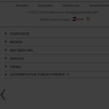
Anzeigen
Impressum
Datenschutz
Barrierefreiheit
© 2012-2026 Publik-Forum Verlagsgesellschaft mbH
(Öffnet
Publik-Forum.de folgen:
in
einem
neuen
Tab)
STARTSEITE
MEDIEN
WIR ÜBER UNS
SERVICE
THEMA
LESERINITIATIVE PUBLIK-FORUM E. V.