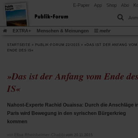
E-Paper
App
Shop
Abo
Ko
einem
neuen
Tab)
Anm
EXTRA+
Menschen & Meinungen
mehr
Religion & Kirchen
Politik & Gesellschaft
Leben & Kultur
STARTSEITE
»
PUBLIK-FORUM 22/2015
»
»DAS IST DER ANFANG VOM
Aufstehen & Handeln
Rezensionen
Publik-Forum Archiv
ENDE DES IS«
EXTRA
Edition
Dossier
Weisheitsletter
Spiritletter
Newsletter
Veranstaltungen
Wir über uns
»Das ist der Anfang vom Ende de
Leserinitiative Publik-Forum e.V.
Die Erderwärmung stopp
(Öffnet
(Öffnet
Urlaub und Nichtstun
Gefährlicher Reichtum
Krieg in Naho
IS«
in
in
(Öffnet
Gleichberechtigung
Künstliche Intelligenz
Was gibt Hoffn
einem
einem
in
neuen
neuen
(Öffnet
(Öf
Krieg und Frieden
Gott neu denken
Krieg in der Ukraine
einem
Tab)
Tab)
Nahost-Experte Rachid Ouaissa: Durch die Anschläge i
in
in
neuen
Flucht und Migration
Video-Podcast »Veranstaltungen«
einem
ei
Tab)
Paris wird Bewegung in den syrischen Bürgerkrieg
neuen
ne
Podcast »Veranstaltungen«
Schriftgröße ändern:
kommen
Tab)
Ta
Elisa Rheinheimer-Chabbi
von
vom 20.11.2015