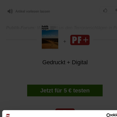
Artikel vorlesen lassen
Publik-Forum:
Was folgt aus den Terroranschlägen in P
für Syrien?
Gedruckt + Digital
Jetzt für 5 € testen