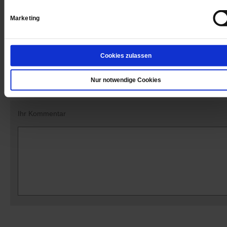
Rachid Ouaissa
, geboren 1971 in Algerien, leitet das Centrum fü
Nah- und Mittelost-Studien der Philipps-Universität Marburg.
Marketing
Cookies zulassen
Kommentare und Leserbriefe
Ihre E-Mailadresse:
(wird nicht angezeigt)
Nur notwendige Cookies
Ihr Kommentar