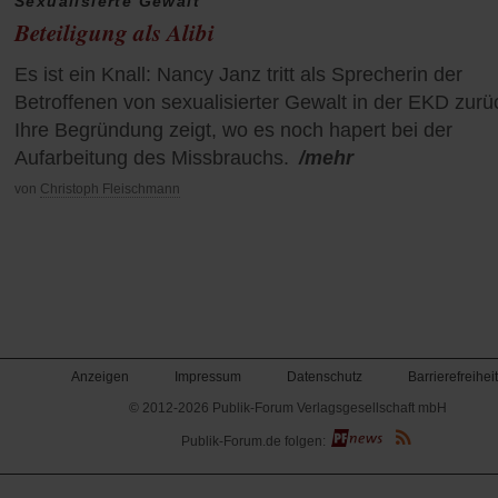
Sexualisierte Gewalt
Beteiligung als Alibi
Es ist ein Knall: Nancy Janz tritt als Sprecherin der
Betroffenen von sexualisierter Gewalt in der EKD zurü
Ihre Begründung zeigt, wo es noch hapert bei der
Aufarbeitung des Missbrauchs.
/mehr
von
Christoph Fleischmann
Anzeigen
Impressum
Datenschutz
Barrierefreiheit
© 2012-2026 Publik-Forum Verlagsgesellschaft mbH
(Öffnet
Publik-Forum.de folgen:
in
einem
neuen
Tab)