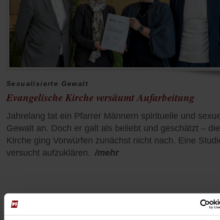
Sexualisierte Gewalt
Evangelische Kirche versäumt Aufarbeitung
Jahrelang tat ein Pfarrer Männern spirituelle und sexue
Gewalt an. Doch er galt als beliebt und geschätzt – die
Kirche ging Vorwürfen zunächst nicht nach. Eine Studi
versucht aufzuklären.
/mehr