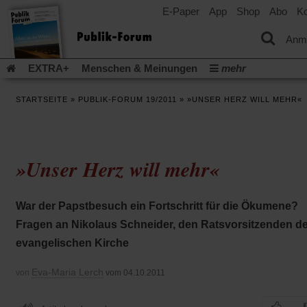
E-Paper
App
Shop
Abo
Ko
einem
neuen
Tab)
Anm
EXTRA+
Menschen & Meinungen
mehr
Religion & Kirchen
Politik & Gesellschaft
Leben & Kultur
STARTSEITE
»
PUBLIK-FORUM 19/2011
»
»UNSER HERZ WILL MEHR«
Aufstehen & Handeln
Rezensionen
Publik-Forum Archiv
EXTRA
Edition
Dossier
Weisheitsletter
Spiritletter
Newsletter
Veranstaltungen
Wir über uns
»Unser Herz will mehr«
Leserinitiative Publik-Forum e.V.
Die Erderwärmung stopp
(Öffnet
(Öffnet
Urlaub und Nichtstun
Gefährlicher Reichtum
Krieg in Naho
in
in
(Öffnet
Gleichberechtigung
Künstliche Intelligenz
Was gibt Hoffn
War der Papstbesuch ein Fortschritt für die Ökumene?
einem
einem
in
neuen
neuen
(Öffnet
(Öf
Krieg und Frieden
Gott neu denken
Krieg in der Ukraine
Fragen an Nikolaus Schneider, den Ratsvorsitzenden de
einem
Tab)
Tab)
in
in
neuen
Flucht und Migration
Video-Podcast »Veranstaltungen«
evangelischen Kirche
einem
ei
Tab)
neuen
ne
Podcast »Veranstaltungen«
Schriftgröße ändern:
Tab)
Ta
Eva-Maria Lerch
von
vom 04.10.2011