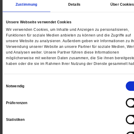
Zustimmung
Details
Über Cookie
Unsere Webseite verwendet Cookies
Wir verwenden Cookies, um Inhalte und Anzeigen zu personalisieren,
Funktionen für soziale Medien anbieten zu können und die Zugriffe auf
unsere Website zu analysieren. Außerdem geben wir Informationen zu Ih
Verwendung unserer Website an unsere Partner für soziale Medien, We
und Analysen weiter. Unsere Partner führen diese Informationen
möglicherweise mit weiteren Daten zusammen, die Sie ihnen bereitgeste
haben oder die sie im Rahmen Ihrer Nutzung der Dienste gesammelt ha
Evangelische Kirche
Wer bestimmt in der evangelischen Kirche?
Einwilligungsauswahl
Notwendig
Die Theologin Kristin Merle engagiert sich im Prozess
»Kirche und Macht« der Evangelischen Kirche in
Deutschland. Ein Gespräch über verdeckte Macht,
Präferenzen
mächtige Landeskirchen und einen notwendigen
Kulturwandel.
/mehr
Statistiken
von
Christoph Fleischmann