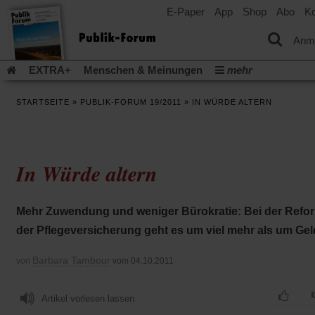
E-Paper
App
Shop
Abo
Ko
einem
neuen
Tab)
Anm
EXTRA+
Menschen & Meinungen
mehr
Religion & Kirchen
Politik & Gesellschaft
Leben & Kultur
STARTSEITE
»
PUBLIK-FORUM 19/2011
»
IN WÜRDE ALTERN
Aufstehen & Handeln
Rezensionen
Publik-Forum Archiv
EXTRA
Edition
Dossier
Weisheitsletter
Spiritletter
Newsletter
Veranstaltungen
Wir über uns
In Würde altern
Leserinitiative Publik-Forum e.V.
Die Erderwärmung stopp
(Öffnet
(Öffnet
Urlaub und Nichtstun
Gefährlicher Reichtum
Krieg in Naho
in
in
(Öffnet
Gleichberechtigung
Künstliche Intelligenz
Was gibt Hoffn
Mehr Zuwendung und weniger Bürokratie: Bei der Refo
einem
einem
in
neuen
neuen
(Öffnet
(Öf
Krieg und Frieden
Gott neu denken
Krieg in der Ukraine
der Pflegeversicherung geht es um viel mehr als um Gel
einem
Tab)
Tab)
in
in
neuen
Flucht und Migration
Video-Podcast »Veranstaltungen«
einem
ei
Tab)
Barbara Tambour
von
vom 04.10.2011
neuen
ne
Podcast »Veranstaltungen«
Schriftgröße ändern:
Tab)
Ta
Artikel vorlesen lassen