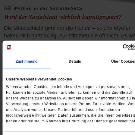
Mythen in der Sozialdebatte
Wird der Sozialstaat wirklich kaputtgespart?
Die Mittelschicht geht vor die Hunde – solche Mythen
halten sich hartnäckig, nur stimmen sie oft nicht. Es w
schon viel gewonnen, wenn wir uns über die richtigen
Probleme aufregten.
/mehr
von
Georg Cremer
Zustimmung
Details
Über Cookie
Unsere Webseite verwendet Cookies
Wir verwenden Cookies, um Inhalte und Anzeigen zu personalisieren,
Funktionen für soziale Medien anbieten zu können und die Zugriffe auf
unsere Website zu analysieren. Außerdem geben wir Informationen zu Ih
Verwendung unserer Website an unsere Partner für soziale Medien, We
und Analysen weiter. Unsere Partner führen diese Informationen
möglicherweise mit weiteren Daten zusammen, die Sie ihnen bereitgeste
haben oder die sie im Rahmen Ihrer Nutzung der Dienste gesammelt ha