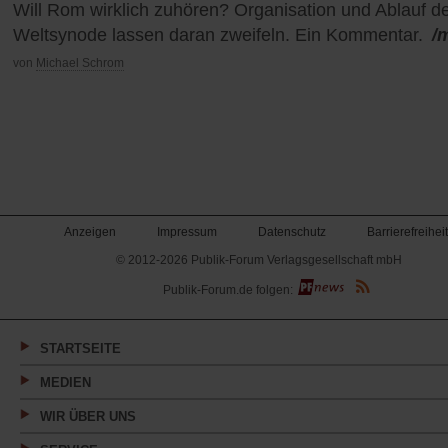
Will Rom wirklich zuhören? Organisation und Ablauf d
Weltsynode lassen daran zweifeln. Ein Kommentar.
/
von
Michael Schrom
Anzeigen
Impressum
Datenschutz
Barrierefreiheit
© 2012-2026 Publik-Forum Verlagsgesellschaft mbH
(Öffnet
Publik-Forum.de folgen:
in
einem
neuen
Tab)
STARTSEITE
MEDIEN
WIR ÜBER UNS