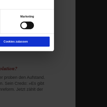
logie wirkt«
Marketing
n sprengen? Was lehrt die
m 21. Jahrhundert? Fragen
n Sylvia Szepanski-Jansen
Cookies zulassen
olution?
ter proben den Aufstand.
an. Sein Credo: »Es gibt
reform. Jetzt zählt der