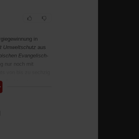
rgiegewinnung in
t Umweltschutz
aus
bischen Evangelisch-
ng nur noch mit
ts von bis zu sechzig
weltschützer.
l