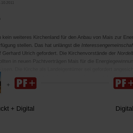
.10.2011
n
 kein weiteres Kirchenland für den Anbau von Mais zur Ene
fügung stellen. Das hat unlängst die
Interessengemeinschaf
 Gerhard Ulrich gefordert. Die Kirchenvorstände der
Nordel
ollten in neuen Pachtverträgen Mais für die Energiegewinnu
assen. Die Kirche als Landeigentümer sei gefordert angesich
 Äckern im äußersten Norden des Landes, schrieben die Um
kt + Digital
Digita