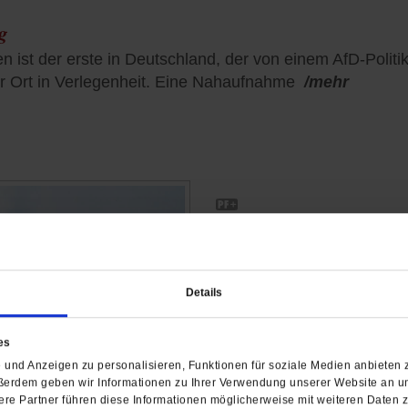
g
n ist der erste in Deutschland, der von einem AfD-Politik
r Ort in Verlegenheit. Eine Nahaufnahme
/mehr
Attacke von rechts
Die Spaltung der Gesellsc
Kirchengemeinden in Ostd
Details
und Pfarrer wehren sich g
Unterwanderung
/mehr
es
von
Ulrike Scheffer
und Anzeigen zu personalisieren, Funktionen für soziale Medien anbieten z
ßerdem geben wir Informationen zu Ihrer Verwendung unserer Website an un
re Partner führen diese Informationen möglicherweise mit weiteren Daten 