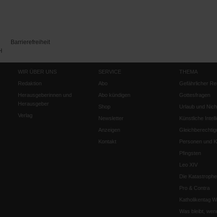
Barrierefreiheit
H
WIR ÜBER UNS
SERVICE
THEMA
Redaktion
Abo
Gefährlicher Re
Herausgeberinnen und
Abo kündigen
Gottesfragen
Herausgeber
Shop
Urlaub und Nich
Verlag
Newsletter
Künstliche Intell
Anzeigen
Gleichberechtig
Kontakt
Personen und Ko
Pfingsten
Leo XIV
Die Katastrophe
Pro & Contra
Katholikentag 
Was bleibt, wen