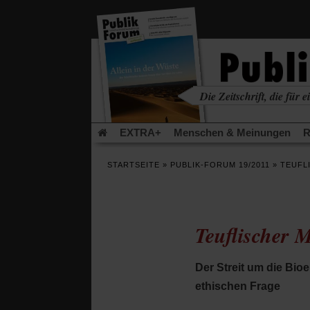
in
einem
neuen
Tab)
Die Zeitschrift, die für ei
kritisch • christlich • u
EXTRA+
Menschen & Meinungen
R
Rezensionen
Publik-Forum Archiv
EX
STARTSEITE
»
PUBLIK-FORUM 19/2011
»
TEUFL
Leserinitiative Publik-Forum e.V.
Die Er
Gleichberechtigung
Künstliche Intelligenz
Flucht und Migration
Video-Podcast »Ver
Teuflischer 
Der Streit um die Bi
ethischen Frage