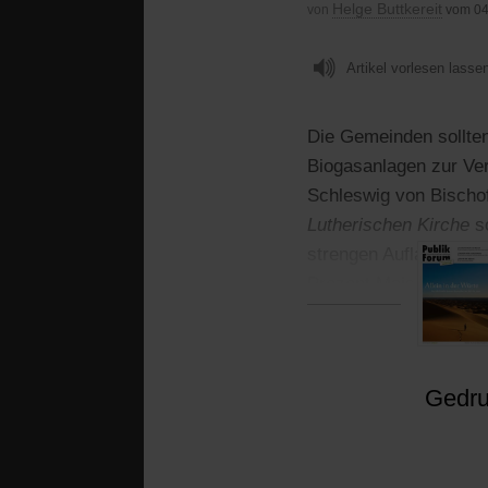
Helge Buttkereit
von
vom 04
Artikel vorlesen lasse
Die Gemeinden sollten
Biogasanlagen zur Ver
Schleswig von Bischof
Lutherischen Kirche
s
strengen Auflagen zul
Prozent Mais auf den
Gedruc