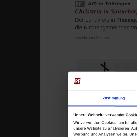
AfD in Thüringen
Christsein in Sonneber
Der Landkreis in Thüringe
die Kirchengemeinden vo
von
Michael Schrom
Zustimmung
Unsere Webseite verwendet Cooki
Wir verwenden Cookies, um Inhalte 
unsere Website zu analysieren. Au
Werbung und Analysen weiter. Unse