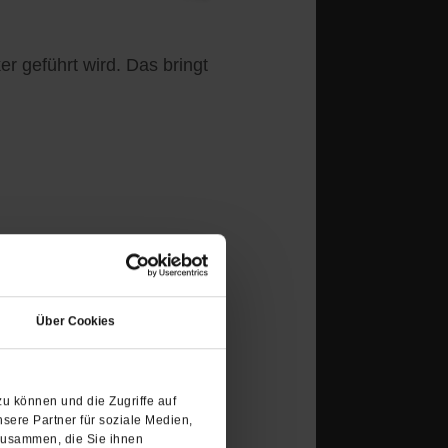
er geführt wird. Das bringt
(Öffnet
haft erfasst zunehmend die
in
eutschland. Pfarrerinnen
Über Cookies
einem
egen rechte
neuen
Tab)
u können und die Zugriffe auf
sere Partner für soziale Medien,
zusammen, die Sie ihnen