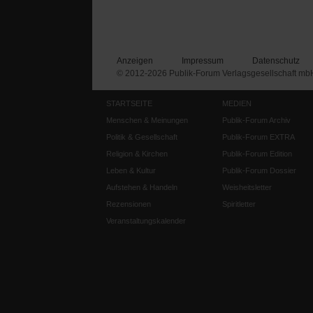
Anzeigen
Impressum
Datenschutz
© 2012-2026 Publik-Forum Verlagsgesellschaft mb
STARTSEITE
MEDIEN
Menschen & Meinungen
Publik-Forum Archiv
Politik & Gesellschaft
Publik-Forum EXTRA
Religion & Kirchen
Publik-Forum Edition
Leben & Kultur
Publik-Forum Dossier
Aufstehen & Handeln
Weisheitsletter
Rezensionen
Spiritletter
Veranstaltungskalender