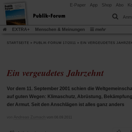
E-Paper
App
Shop
Abo
Ko
einem
neuen
Tab)
Anm
EXTRA+
Menschen & Meinungen
mehr
Religion & Kirchen
Politik & Gesellschaft
Leben & Kultur
STARTSEITE
»
PUBLIK-FORUM 17/2011
»
EIN VERGEUDETES JAHRZE
Aufstehen & Handeln
Rezensionen
Publik-Forum Archiv
EXTRA
Edition
Dossier
Weisheitsletter
Spiritletter
Newsletter
Veranstaltungen
Wir über uns
Ein vergeudetes Jahrzehnt
Leserinitiative Publik-Forum e.V.
Die Erderwärmung stopp
(Öffnet
(Öffnet
Urlaub und Nichtstun
Gefährlicher Reichtum
Krieg in Naho
in
in
(Öffnet
Gleichberechtigung
Künstliche Intelligenz
Was gibt Hoffn
Vor dem 11. September 2001 schien die Weltgemeinscha
einem
einem
in
neuen
neuen
(Öffnet
(Öf
Krieg und Frieden
Gott neu denken
Krieg in der Ukraine
auf guten Wegen: Klimaschutz, Abrüstung, Bekämpfun
einem
Tab)
Tab)
in
in
neuen
Flucht und Migration
Video-Podcast »Veranstaltungen«
der Armut. Seit den Anschlägen ist alles ganz anders
einem
ei
Tab)
neuen
ne
Podcast »Veranstaltungen«
Schriftgröße ändern:
Tab)
Ta
Andreas Zumach
von
vom 06.09.2011