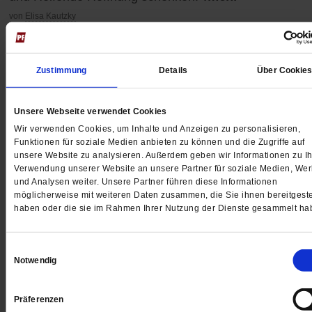
von
Elisa Kautzky
Zustimmung
Details
Über Cookie
Unsere Webseite verwendet Cookies
Wir verwenden Cookies, um Inhalte und Anzeigen zu personalisieren,
Funktionen für soziale Medien anbieten zu können und die Zugriffe auf
unsere Website zu analysieren. Außerdem geben wir Informationen zu Ih
Verwendung unserer Website an unsere Partner für soziale Medien, We
und Analysen weiter. Unsere Partner führen diese Informationen
möglicherweise mit weiteren Daten zusammen, die Sie ihnen bereitgeste
haben oder die sie im Rahmen Ihrer Nutzung der Dienste gesammelt ha
Einwilligungsauswahl
Notwendig
Festival
»Gutes Klima Festival«
Präferenzen
Ein Festival in Essen engagiert sich für ein »Gutes Kl