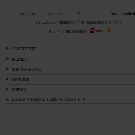
Anzeigen
Impressum
Datenschutz
Barrierefreiheit
© 2012-2026 Publik-Forum Verlagsgesellschaft mbH
(Öffnet
Publik-Forum.de folgen:
in
einem
neuen
Tab)
STARTSEITE
MEDIEN
WIR ÜBER UNS
SERVICE
THEMA
LESERINITIATIVE PUBLIK-FORUM E. V.