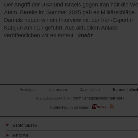
Der Angriff der USA und Israels gegen Iran hält die Wel
Atem. Bereits im Sommer 2025 gab es Militärschläge.
Damals haben wir ein Interview mit der Iran-Expertin
Katajun Amirpur geführt. Aus aktuellem Anlass
veröffentlichen wir es erneut.
/mehr
Anzeigen
Impressum
Datenschutz
Barrierefreiheit
© 2012-2026 Publik-Forum Verlagsgesellschaft mbH
(Öffnet
Publik-Forum.de folgen:
in
einem
neuen
Tab)
STARTSEITE
MEDIEN