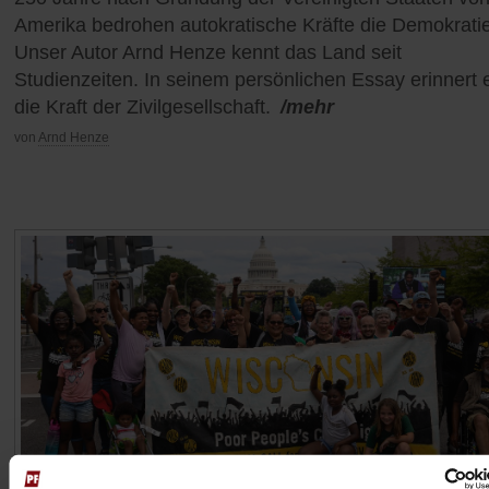
Amerika bedrohen autokratische Kräfte die Demokratie
Unser Autor Arnd Henze kennt das Land seit
Studienzeiten. In seinem persönlichen Essay erinnert 
die Kraft der Zivilgesellschaft.
/mehr
von
Arnd Henze