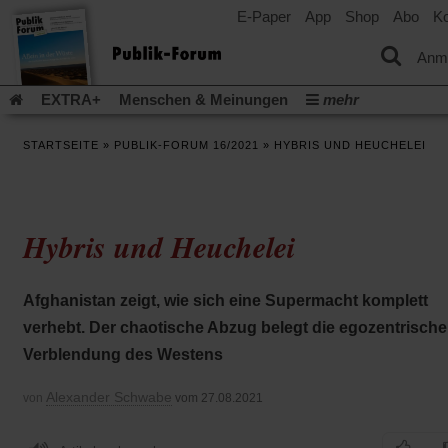
E-Paper
App
Shop
Abo
Ko
einem
neuen
Tab)
Anm
EXTRA+
Menschen & Meinungen
mehr
Religion & Kirchen
Politik & Gesellschaft
Leben & Kultur
STARTSEITE
»
PUBLIK-FORUM 16/2021
»
HYBRIS UND HEUCHELEI
Aufstehen & Handeln
Rezensionen
Publik-Forum Archiv
EXTRA
Edition
Dossier
Weisheitsletter
Spiritletter
Newsletter
Veranstaltungen
Wir über uns
Hybris und Heuchelei
Leserinitiative Publik-Forum e.V.
Die Erderwärmung stopp
(Öffnet
(Öffnet
Urlaub und Nichtstun
Gefährlicher Reichtum
Krieg in Naho
in
in
(Öffnet
Gleichberechtigung
Künstliche Intelligenz
Was gibt Hoffn
Afghanistan zeigt, wie sich eine Supermacht komplett
einem
einem
in
neuen
neuen
(Öffnet
(Öf
Krieg und Frieden
Gott neu denken
Krieg in der Ukraine
verhebt. Der chaotische Abzug belegt die egozentrische
einem
Tab)
Tab)
in
in
neuen
Flucht und Migration
Video-Podcast »Veranstaltungen«
Verblendung des Westens
einem
ei
Tab)
neuen
ne
Podcast »Veranstaltungen«
Schriftgröße ändern:
Tab)
Ta
Alexander Schwabe
von
vom 27.08.2021