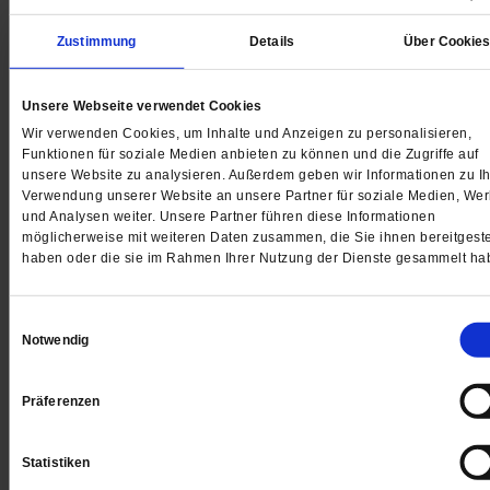
250 Jahre USA
Zustimmung
Details
Über Cookie
»Ich will die andere Seite Amerikas feiern«
Unsere Webseite verwendet Cookies
Viele Menschen in den USA leben in Angst, Hille Hake
Wir verwenden Cookies, um Inhalte und Anzeigen zu personalisieren,
engagiert sich für sie. Denn Solidarität ist für die Theo
Funktionen für soziale Medien anbieten zu können und die Zugriffe auf
eine uramerikanische Idee.
/mehr
unsere Website zu analysieren. Außerdem geben wir Informationen zu Ih
Verwendung unserer Website an unsere Partner für soziale Medien, We
von
Judith Bauer
,
Mathea Willmann
und Analysen weiter. Unsere Partner führen diese Informationen
möglicherweise mit weiteren Daten zusammen, die Sie ihnen bereitgeste
haben oder die sie im Rahmen Ihrer Nutzung der Dienste gesammelt ha
Einwilligungsauswahl
Notwendig
Präferenzen
Statistiken