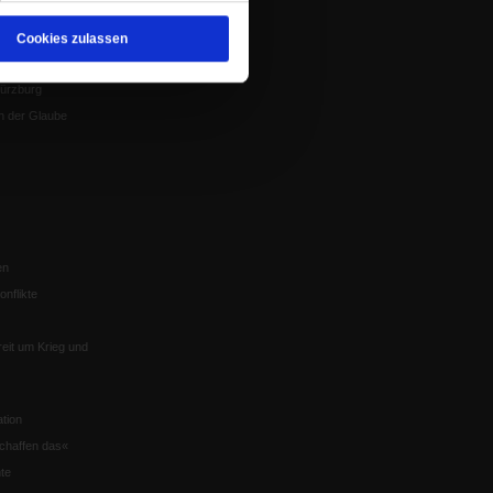
Mitgliederrundbrief
Satzung
 von Tschernobyl
Cookies zulassen
Würzburg
n der Glaube
en
nflikte
eit um Krieg und
tion
chaffen das«
te