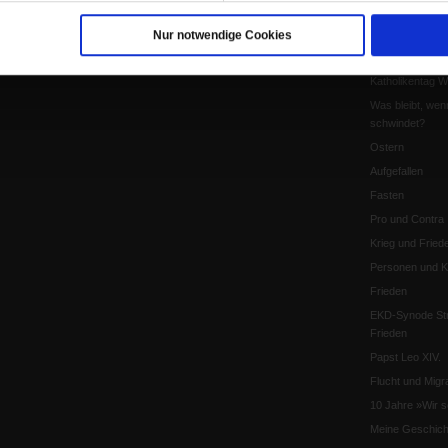
Leo XIV
Die Katastrophe
Nur notwendige Cookies
Pro & Contra
Katholikentag 
Was bleibt, wen
schwindet?
Ostern
Aufgefallen
Fasten
Pro und Contra
Krieg und Fried
Personen und Ko
Frieden
EKD-Synode Str
Frieden
Papst Leo XIV.
Flucht und Migra
10 Jahre »Wir s
Meine Geschich