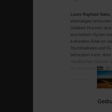
Louis Raphael Sako
ehemaligen britischen
Saddam Hussein skandal
erschüttern Syrien un
kulturelles Erbe ist 
Dschihadisten und IS-
behaupten kann, dass 
»teuflischen Spirale«
der britischen Militä
uns in einer noch schl
Gedruc