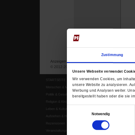
Zustimmung
Anzeigen
Impressum
Datenschutz
© 2012-2026 Publik-Forum Verlagsgesellschaft mb
Unsere Webseite verwendet Cooki
Wir verwenden Cookies, um Inhalte 
STARTSEITE
MEDIEN
unsere Website zu analysieren. Au
Menschen & Meinungen
Publik-Forum Archiv
Werbung und Analysen weiter. Unse
Politik & Gesellschaft
Publik-Forum EXTRA
bereitgestellt haben oder die sie
Religion & Kirchen
Publik-Forum Edition
Einwilligungsauswahl
Leben & Kultur
Publik-Forum Dossier
Notwendig
Aufstehen & Handeln
Weisheitsletter
Rezensionen
Spiritletter
Veranstaltungskalender