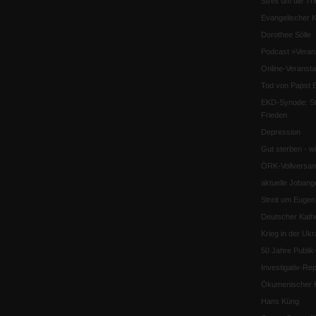
Streit um die Tri
Evangelischer K
Dorothee Sölle
Podcast »Veran
Online-Veransta
Tod von Papst B
EKD-Synode: Str
Frieden
Depression
Gut sterben - w
ÖRK-Vollversa
aktuelle Jobang
Streit um Euge
Deutscher Katho
Krieg in der Ukr
50 Jahre Publi
Investigativ-Rep
Ökumenischer K
Hans Küng