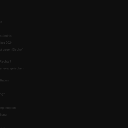
5
us
ständnis
furt 2024
st gegen Bischof
Rechts?
er evangelischen
itation
ung?
ng stoppen
ltung