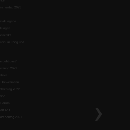
nität
irchentag 2023
staltungen«
ltungen
enedikt
eit um Krieg und
ie geht das?
mmlung 2022
ebote
n Drewermann
likentag 2022
aine
k-Forum
ort AfD
irchentag 2021