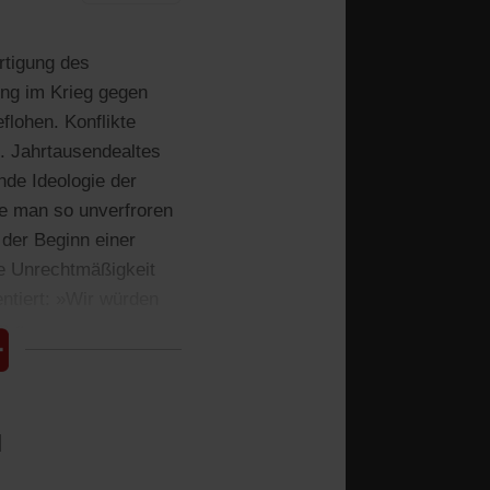
ertigung des
zung im Krieg gegen
flohen. Konflikte
t. Jahrtausendealtes
nde Ideologie der
ie man so unverfroren
 der Beginn einer
ie Unrechtmäßigkeit
ntiert: »Wir würden
n.«
l