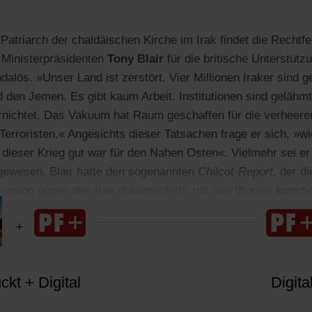
,
Patriarch der chaldäischen Kirche im Irak findet die Rechtf
 Ministerpräsidenten
Tony Blair
für die britische Unterstüt
ös. »Unser Land ist zerstört. Vier Millionen Iraker sind ge
d den Jemen. Es gibt kaum Arbeit. Institutionen sind gelähm
vernichtet. Das Vakuum hat Raum geschaffen für die verheere
Terroristen.« Angesichts dieser Tatsachen frage er sich, »w
dieser Krieg gut war für den Nahen Osten«. Vielmehr sei er
 gewesen. Blair hatte den sogenannten
Chilcot-Report
, der d
rinvasion gegen den Irak dokumentiert, mit den Worten komme
immeren Position befinden, wenn wir nicht eingegriffen hätte
kt + Digital
Digita