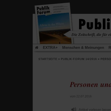
in
einem
neuen
Tab)
Die Zeitschrift, die für ei
kritisch • christlich • u
EXTRA+
Menschen & Meinungen
R
Rezensionen
Publik-Forum Archiv
EX
STARTSEITE
»
PUBLIK-FORUM 14/2016
»
PERSO
Leserinitiative Publik-Forum e.V.
Die Er
Gleichberechtigung
Künstliche Intelligenz
Flucht und Migration
Video-Podcast »Ver
Personen und
vom 22.07.2016
Artikel vorlesen lasse