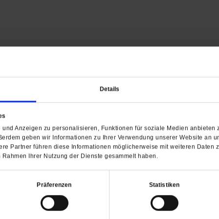
Details
Barrierefreiheit
H
es
und Anzeigen zu personalisieren, Funktionen für soziale Medien anbieten z
WIR ÜBER UNS
SERVICE
THEMA
ßerdem geben wir Informationen zu Ihrer Verwendung unserer Website an un
Redaktion
Abo
Gefährlicher Re
re Partner führen diese Informationen möglicherweise mit weiteren Daten 
Herausgeberinnen und
Abo kündigen
Gottesfragen
 im Rahmen Ihrer Nutzung der Dienste gesammelt haben.
Herausgeber
Shop
Urlaub und Nich
Verlag
Newsletter
Künstliche Intell
Präferenzen
Statistiken
Anzeigen
Gleichberechtig
Kontakt
Personen und Ko
Pfingsten