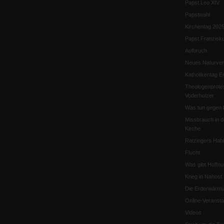
Papst Leo XIV
Papstwahl
Kirchentag 202
Papst Franzisk
Aufbruch
Neues Naturver
Katholikentag Er
Theologenprote
Voderholzer
Was tun gegen 
Missbrauch in d
Kirche
Ratzingers Habil
Flucht
Was gibt Hoffn
Krieg in Nahost
Die Erderwärmu
Online-Veransta
Videos