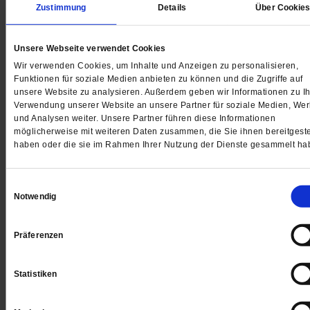
Zustimmung
Details
Über Cookie
Unsere Webseite verwendet Cookies
Digital
Wir verwenden Cookies, um Inhalte und Anzeigen zu personalisieren,
Funktionen für soziale Medien anbieten zu können und die Zugriffe auf
unsere Website zu analysieren. Außerdem geben wir Informationen zu Ih
Verwendung unserer Website an unsere Partner für soziale Medien, We
und Analysen weiter. Unsere Partner führen diese Informationen
Jetzt für 1 € testen
möglicherweise mit weiteren Daten zusammen, die Sie ihnen bereitgeste
haben oder die sie im Rahmen Ihrer Nutzung der Dienste gesammelt ha
Einwilligungsauswahl
Notwendig
Sie haben bereits ein
-Abo?
Hier anmelden
Präferenzen
Statistiken
Datum der Erstveröffentlichung: 25.05.2018