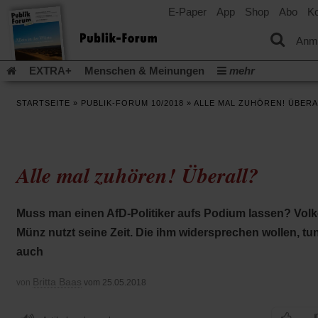
E-Paper
App
Shop
Abo
Ko
einem
neuen
Tab)
Anm
EXTRA+
Menschen & Meinungen
mehr
Religion & Kirchen
Politik & Gesellschaft
Leben & Kultur
STARTSEITE
»
PUBLIK-FORUM 10/2018
»
ALLE MAL ZUHÖREN! ÜBERA
Aufstehen & Handeln
Rezensionen
Publik-Forum Archiv
EXTRA
Edition
Dossier
Weisheitsletter
Spiritletter
Newsletter
Veranstaltungen
Wir über uns
Alle mal zuhören! Überall?
Leserinitiative Publik-Forum e.V.
Die Erderwärmung stopp
(Öffnet
(Öffnet
Urlaub und Nichtstun
Gefährlicher Reichtum
Krieg in Naho
in
in
(Öffnet
Gleichberechtigung
Künstliche Intelligenz
Was gibt Hoffn
Muss man einen AfD-Politiker aufs Podium lassen? Volk
einem
einem
in
neuen
neuen
(Öffnet
(Öf
Krieg und Frieden
Gott neu denken
Krieg in der Ukraine
Münz nutzt seine Zeit. Die ihm widersprechen wollen, tu
einem
Tab)
Tab)
in
in
neuen
Flucht und Migration
Video-Podcast »Veranstaltungen«
auch
einem
ei
Tab)
neuen
ne
Podcast »Veranstaltungen«
Schriftgröße ändern:
Tab)
Ta
Britta Baas
von
vom 25.05.2018