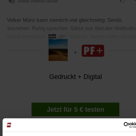
Artikel vorlesen lassen
Volker Münz kann ziemlich viel gleichzeitig: Seriös
aussehen. Ruhig sprechen. Sätze aus liberaler Welthalt
und progressiver Theologie zitieren. Seinen tiefen Glaub
bekunden. Und sich zum Opfer stilisieren.
Gedruckt + Digital
Jetzt für 5 € testen