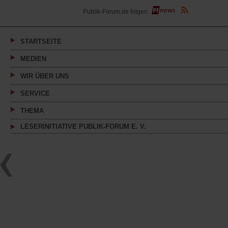
(Öffnet
Publik-Forum.de folgen:
in
einem
neuen
Tab)
STARTSEITE
MEDIEN
WIR ÜBER UNS
SERVICE
THEMA
LESERINITIATIVE PUBLIK-FORUM E. V.