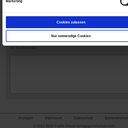
Marketing
Kommentare und Leserbriefe
Cookies zulassen
Ihre E-Mailadresse:
(wird nicht angezeigt)
Nur notwendige Cookies
Ihr Kommentar
Anzeigen
Impressum
Datenschutz
Barrierefreiheit
© 2012-2026 Publik-Forum Verlagsgesellschaft mbH