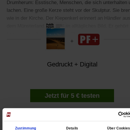
Drumherum: Esstische, Menschen, die sich unterhalten 
lachen. Eine große Kerze steht vor der Skulptur. Sie bren
wie in der Kirche. Der Kiepenkerl erinnert an Händler au
dem Münsterland – früher ein alltägliches Bild. Er gehört
Münster wie die Loreley zum Rhein.
Gedruckt + Digital
Jetzt für 5 € testen
Zustimmung
Details
Über Cookie