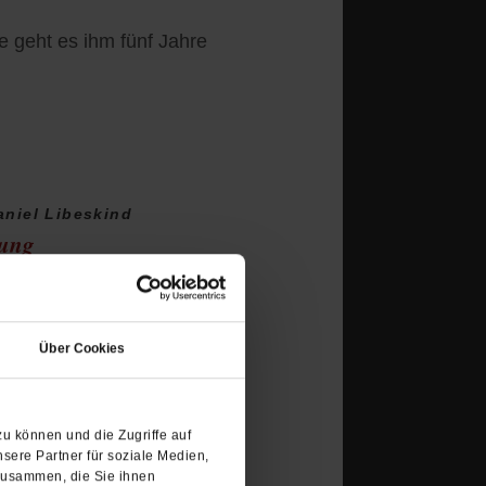
e geht es ihm fünf Jahre
aniel Libeskind
nung
46 in Polen geboren. Er
(Öffnet
n Architekten der
in
des Jüdischen Museums in
Über Cookies
einem
che Erinnerungskultur.
neuen
Tab)
u können und die Zugriffe auf
sere Partner für soziale Medien,
zusammen, die Sie ihnen