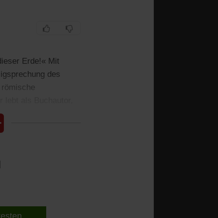
ieser Erde!« Mit
eligsprechung des
e römische
 lebt als Buchautor,
l
 testen