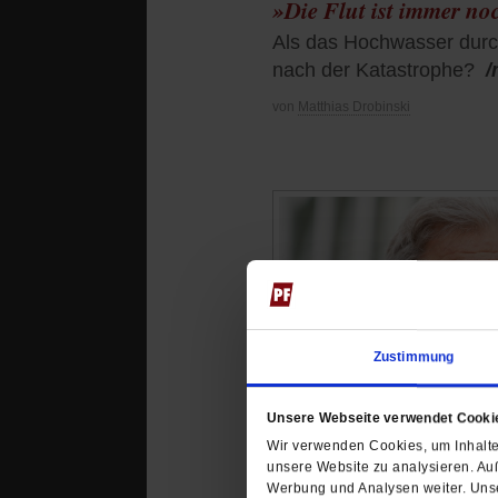
»Die Flut ist immer n
Als das Hochwasser durch
nach der Katastrophe?
/
von
Matthias Drobinski
Zustimmung
Unsere Webseite verwendet Cooki
Wir verwenden Cookies, um Inhalte 
unsere Website zu analysieren. Au
Werbung und Analysen weiter. Unse