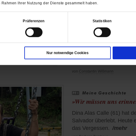
 im Rahmen Ihrer Nutzung der Dienste gesammelt haben.
Forensikerin in Syrie
Dem Schrecken Namen 
Präferenzen
Statistiken
Vor einem Jahr wurde das
gestürzt. Sara Melhem ist 
Damaskus. Sie arbeitet un
des Assad-Regimes zu iden
Nur notwendige Cookies
wenigstens die Angehörig
zurückbekommen.
/mehr
von
Constantin Wißmann
Meine Geschichte
»Wir müssen uns erinn
Dina Alas Calle (61) hat d
Salvador überlebt. Heute 
das Vergessen.
/mehr