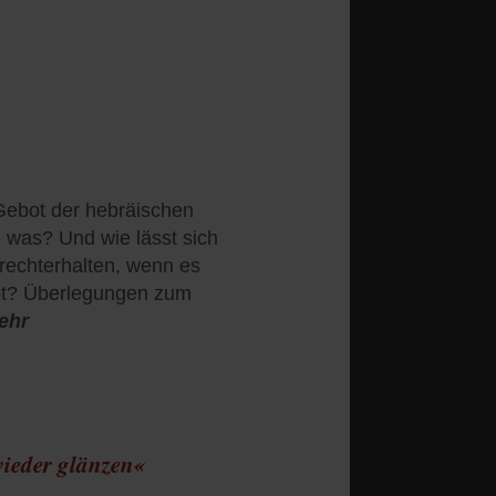
 Gebot der hebräischen
n was? Und wie lässt sich
frechterhalten, wenn es
bt? Überlegungen zum
ehr
 wieder glänzen«