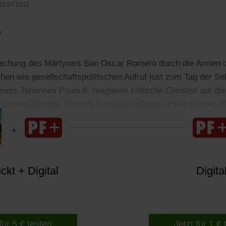
10.07.2011
n
rechung des Märtyrers San Oscar Romero durch die Armen d
chen wie gesellschaftspolitischen Aufruf just zum Tag der S
ers Johannes Pauls II. reagieren kritische Christen auf di
lnischen Papstes. Erdacht hat diese »Geste« Peter Bürger. Er
ist in Düsseldorf.
kt + Digital
Digita
für 5 € testen
Jetzt für 1 €