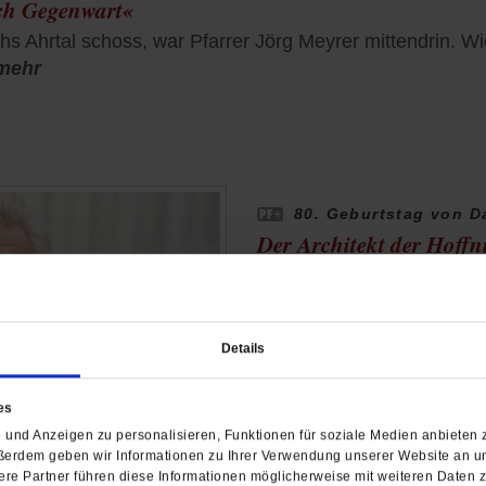
och Gegenwart«
s Ahrtal schoss, war Pfarrer Jörg Meyrer mittendrin. Wi
mehr
80. Geburtstag von D
Der Architekt der Hoff
Daniel Libeskind wurde 19
gehört zu den bekannteste
Gegenwart. Mit dem Bau 
Details
Berlin prägte er die deuts
/mehr
es
von
Anne Strotmann
und Anzeigen zu personalisieren, Funktionen für soziale Medien anbieten z
ßerdem geben wir Informationen zu Ihrer Verwendung unserer Website an un
re Partner führen diese Informationen möglicherweise mit weiteren Daten 