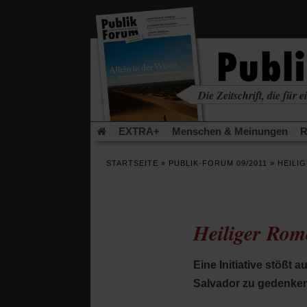
in
einem
neuen
Tab)
Die Zeitschrift, die für ei
kritisch • christlich • u
EXTRA+
Menschen & Meinungen
R
Rezensionen
Publik-Forum Archiv
EX
STARTSEITE
»
PUBLIK-FORUM 09/2011
»
HEILI
Leserinitiative Publik-Forum e.V.
Die Er
Gleichberechtigung
Künstliche Intelligenz
Flucht und Migration
Video-Podcast »Ver
Heiliger Rome
Eine Initiative stößt
Salvador zu gedenke