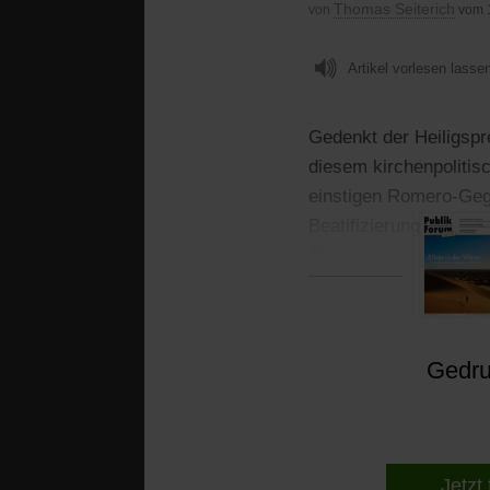
Thomas Seiterich
von
vom 
Artikel vorlesen lasse
Gedenkt der Heiligsp
diesem kirchenpolitis
einstigen Romero-Gegn
Beatifizierung des po
Theologe und Basischr
Gedruc
Jetzt 