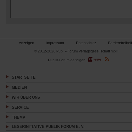
Anzeigen
Impressum
Datenschutz
Barrierefreiheit
© 2012-2026 Publik-Forum Verlagsgesellschaft mbH
(Öffnet
Publik-Forum.de folgen:
in
einem
neuen
Tab)
STARTSEITE
MEDIEN
WIR ÜBER UNS
SERVICE
THEMA
LESERINITIATIVE PUBLIK-FORUM E. V.