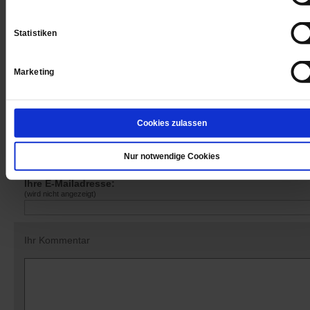
Sie haben bereits ein
-Abo?
Hier anmelden
Statistiken
Marketing
Datum der Erstveröffentlichung: 15.04.2016
Cookies zulassen
Nur notwendige Cookies
Kommentare und Leserbriefe
Ihre E-Mailadresse:
(wird nicht angezeigt)
Ihr Kommentar