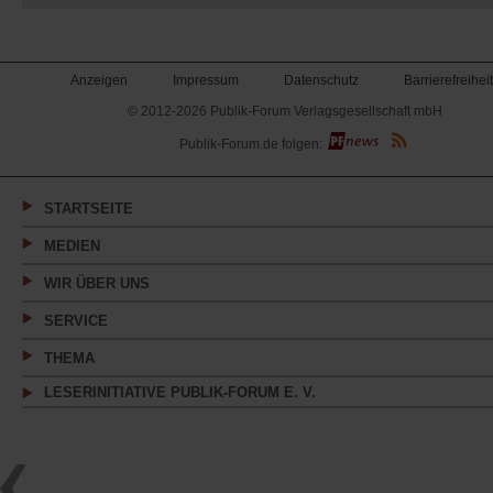
Anzeigen
Impressum
Datenschutz
Barrierefreiheit
© 2012-2026 Publik-Forum Verlagsgesellschaft mbH
(Öffnet
Publik-Forum.de folgen:
in
einem
neuen
Tab)
STARTSEITE
MEDIEN
WIR ÜBER UNS
SERVICE
THEMA
LESERINITIATIVE PUBLIK-FORUM E. V.