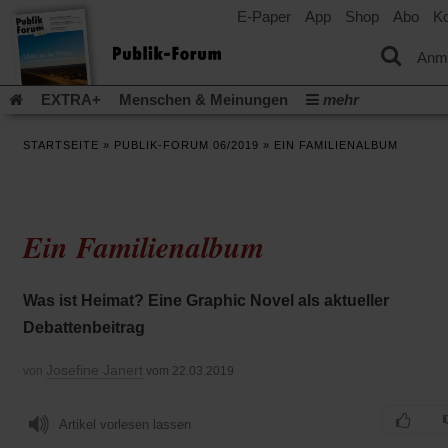
E-Paper
App
Shop
Abo
Ko
einem
neuen
Tab)
Anm
EXTRA+
Menschen & Meinungen
mehr
Religion & Kirchen
Politik & Gesellschaft
Leben & Kultur
STARTSEITE
»
PUBLIK-FORUM 06/2019
»
EIN FAMILIENALBUM
Aufstehen & Handeln
Rezensionen
Publik-Forum Archiv
EXTRA
Edition
Dossier
Weisheitsletter
Spiritletter
Newsletter
Veranstaltungen
Wir über uns
Ein Familienalbum
Leserinitiative Publik-Forum e.V.
Die Erderwärmung stopp
(Öffnet
(Öffnet
Urlaub und Nichtstun
Gefährlicher Reichtum
Krieg in Naho
in
in
(Öffnet
Gleichberechtigung
Künstliche Intelligenz
Was gibt Hoffn
Was ist Heimat? Eine Graphic Novel als aktueller
einem
einem
in
neuen
neuen
(Öffnet
(Öf
Krieg und Frieden
Gott neu denken
Krieg in der Ukraine
Debattenbeitrag
einem
Tab)
Tab)
in
in
neuen
Flucht und Migration
Video-Podcast »Veranstaltungen«
einem
ei
Tab)
Josefine Janert
von
vom 22.03.2019
neuen
ne
Podcast »Veranstaltungen«
Schriftgröße ändern:
Tab)
Ta
Artikel vorlesen lassen