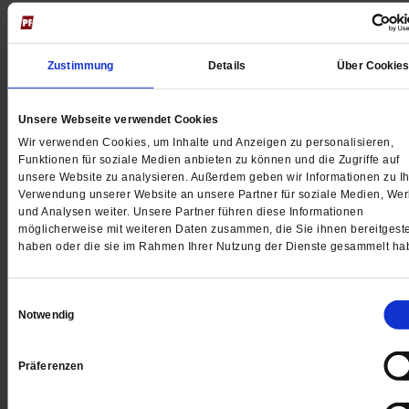
verschlechtert. Die Mittel sollten besser für den
zivilen Friedensdienst und für den Klimaschutz
eingesetzt werden. So freut sich nur die
Zustimmung
Details
Über Cookie
Waffenindustrie.
Unsere Webseite verwendet Cookies
Wir verwenden Cookies, um Inhalte und Anzeigen zu personalisieren,
Funktionen für soziale Medien anbieten zu können und die Zugriffe auf
waltraud anheier
12.03.2022, 16:57 Uhr:
unsere Website zu analysieren. Außerdem geben wir Informationen zu Ih
Verwendung unserer Website an unsere Partner für soziale Medien, We
Ich finde den Sonderetat nicht gerechtfertigt.
und Analysen weiter. Unsere Partner führen diese Informationen
Die Bundeswehr sollte vor allem erstmal neu
möglicherweise mit weiteren Daten zusammen, die Sie ihnen bereitgeste
struckturiert werden u. weniger für
haben oder die sie im Rahmen Ihrer Nutzung der Dienste gesammelt ha
Beraterfirmen ausgeben.
Ausserdem ärgert es mich masslos, das es
Einwilligungsauswahl
Notwendig
nichts aber auch garnichts Ähnliches für das
Pflegewesen und das Bildungssystem gibt, von
Präferenzen
der Klimakrise ganz zu schweigen.