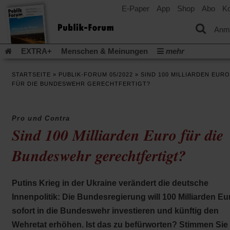
E-Paper
App
Shop
Abo
Ko
einem
neuen
Tab)
Anm
EXTRA+
Menschen & Meinungen
mehr
Religion & Kirchen
Politik & Gesellschaft
Leben & Kultur
STARTSEITE
»
PUBLIK-FORUM 05/2022
»
SIND 100 MILLIARDEN EURO
Aufstehen & Handeln
Rezensionen
Publik-Forum Archiv
FÜR DIE BUNDESWEHR GERECHTFERTIGT?
EXTRA
Edition
Dossier
Weisheitsletter
Spiritletter
Newsletter
Veranstaltungen
Wir über uns
Pro und Contra
Leserinitiative Publik-Forum e.V.
Die Erderwärmung stopp
Sind 100 Milliarden Euro für die
(Öffnet
(Öffnet
Urlaub und Nichtstun
Gefährlicher Reichtum
Krieg in Naho
in
in
Bundeswehr gerechtfertigt?
(Öffnet
Gleichberechtigung
Künstliche Intelligenz
Was gibt Hoffn
einem
einem
in
neuen
neuen
(Öffnet
(Öf
Krieg und Frieden
Gott neu denken
Krieg in der Ukraine
einem
Tab)
Tab)
in
in
neuen
Flucht und Migration
Video-Podcast »Veranstaltungen«
Putins Krieg in der Ukraine verändert die deutsche
einem
ei
Tab)
neuen
ne
Podcast »Veranstaltungen«
Schriftgröße ändern:
Innenpolitik: Die Bundesregierung will 100 Milliarden Eu
Tab)
Ta
sofort in die Bundeswehr investieren und künftig den
Wehretat erhöhen. Ist das zu befürworten? Stimmen Sie