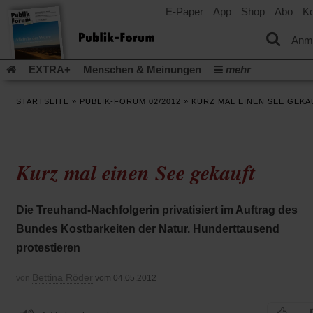
E-Paper
App
Shop
Abo
Ko
einem
neuen
Tab)
Anm
EXTRA+
Menschen & Meinungen
mehr
Religion & Kirchen
Politik & Gesellschaft
Leben & Kultur
STARTSEITE
»
PUBLIK-FORUM 02/2012
»
KURZ MAL EINEN SEE GEKA
Aufstehen & Handeln
Rezensionen
Publik-Forum Archiv
EXTRA
Edition
Dossier
Weisheitsletter
Spiritletter
Newsletter
Veranstaltungen
Wir über uns
Kurz mal einen See gekauft
Leserinitiative Publik-Forum e.V.
Die Erderwärmung stopp
(Öffnet
(Öffnet
Urlaub und Nichtstun
Gefährlicher Reichtum
Krieg in Naho
in
in
(Öffnet
Gleichberechtigung
Künstliche Intelligenz
Was gibt Hoffn
Die Treuhand-Nachfolgerin privatisiert im Auftrag des
einem
einem
in
neuen
neuen
(Öffnet
(Öf
Krieg und Frieden
Gott neu denken
Krieg in der Ukraine
Bundes Kostbarkeiten der Natur. Hunderttausend
einem
Tab)
Tab)
in
in
neuen
Flucht und Migration
Video-Podcast »Veranstaltungen«
protestieren
einem
ei
Tab)
neuen
ne
Podcast »Veranstaltungen«
Schriftgröße ändern:
Tab)
Ta
Bettina Röder
von
vom 04.05.2012