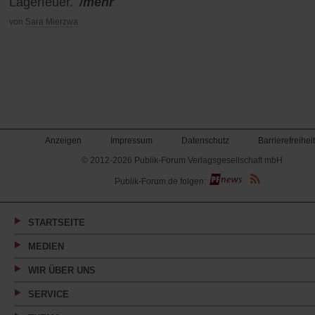
Lagerfeuer.
/mehr
von
Sara Mierzwa
Anzeigen
Impressum
Datenschutz
Barrierefreiheit
© 2012-2026 Publik-Forum Verlagsgesellschaft mbH
(Öffnet
Publik-Forum.de folgen:
in
einem
neuen
Tab)
STARTSEITE
MEDIEN
WIR ÜBER UNS
SERVICE