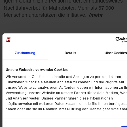
Igel in Gefahr: Eine Petition fordert ein bundesweites
Nachtfahrverbot für Mähroboter. Mehr als 67 000
Menschen unterstützen die Initiative.
/mehr
Zustimmung
Details
Über Cookie
Unsere Webseite verwendet Cookies
Wir verwenden Cookies, um Inhalte und Anzeigen zu personalisieren,
Funktionen für soziale Medien anbieten zu können und die Zugriffe auf
unsere Website zu analysieren. Außerdem geben wir Informationen zu Ih
Verwendung unserer Website an unsere Partner für soziale Medien, We
und Analysen weiter. Unsere Partner führen diese Informationen
möglicherweise mit weiteren Daten zusammen, die Sie ihnen bereitgeste
haben oder die sie im Rahmen Ihrer Nutzung der Dienste gesammelt ha
Gasbohrung vor Borkum
Wenn aus Borkum »Bohrkum« wird
Einwilligungsauswahl