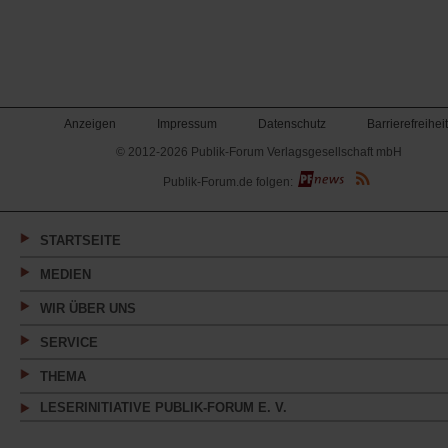
Anzeigen
Impressum
Datenschutz
Barrierefreiheit
© 2012-2026 Publik-Forum Verlagsgesellschaft mbH
(Öffnet
Publik-Forum.de folgen:
in
einem
neuen
Tab)
STARTSEITE
MEDIEN
WIR ÜBER UNS
SERVICE
THEMA
LESERINITIATIVE PUBLIK-FORUM E. V.