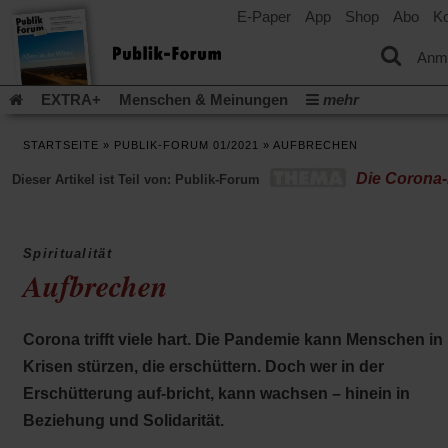
E-Paper
App
Shop
Abo
Ko
einem
neuen
Tab)
Anm
EXTRA+
Menschen & Meinungen
mehr
Religion & Kirchen
Politik & Gesellschaft
Leben & Kultur
STARTSEITE
»
PUBLIK-FORUM 01/2021
»
AUFBRECHEN
Aufstehen & Handeln
Rezensionen
Publik-Forum Archiv
Die Corona-
Dieser Artikel ist Teil von: Publik-Forum
EXTRA
Edition
Dossier
Weisheitsletter
Spiritletter
Newsletter
Veranstaltungen
Wir über uns
Leserinitiative Publik-Forum e.V.
Die Erderwärmung stopp
Spiritualität
(Öffnet
(Öffnet
Urlaub und Nichtstun
Gefährlicher Reichtum
Krieg in Naho
Aufbrechen
in
in
(Öffnet
Gleichberechtigung
Künstliche Intelligenz
Was gibt Hoffn
einem
einem
in
neuen
neuen
(Öffnet
(Öf
Krieg und Frieden
Gott neu denken
Krieg in der Ukraine
einem
Tab)
Tab)
Corona trifft viele hart. Die Pandemie kann Menschen in
in
in
neuen
Flucht und Migration
Video-Podcast »Veranstaltungen«
einem
ei
Krisen stürzen, die erschüttern. Doch wer in der
Tab)
neuen
ne
Podcast »Veranstaltungen«
Schriftgröße ändern:
Erschütterung auf-bricht, kann wachsen – hinein in
Tab)
Ta
Beziehung und Solidarität.