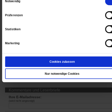
Notwendig
Jetzt für 1 € testen
Präferenzen
Statistiken
Sie haben bereits ein
-Abo?
Hier anmelden
Marketing
Cookies zulassen
Datum der Erstveröffentlichung: 12.01.2018
Nur notwendige Cookies
Kommentare und Leserbriefe
Ihre E-Mailadresse:
(wird nicht angezeigt)