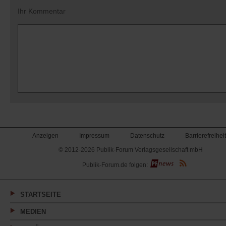
Ihr Kommentar
Anzeigen
Impressum
Datenschutz
Barrierefreiheit
© 2012-2026 Publik-Forum Verlagsgesellschaft mbH
(Öffnet
Publik-Forum.de folgen:
in
einem
neuen
Tab)
STARTSEITE
MEDIEN