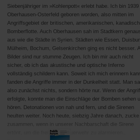
Siebenjähriger im »Kohlenpott« erlebt habe. Ich bin 1939 
Oberhausen-Osterfeld geboren worden, also mitten im
Angriffsgebiet der britischen, amerikanischen, kanadisc
Bomberflotte. Auch Oberhausen sah im Stadtkern genau
aus wie die Städte in Syrien. Städten wie Essen, Duisbur
Mülheim, Bochum, Gelsenkirchen ging es nicht besser. 
Bilder sind nur stumme Zeugen. Ich bin mir auch nicht
sicher, ob ich das akustische und optische Inferno
vollständig schildern kann. Soweit ich mich erinnern kan
fanden die Angriffe immer in der Dunkelheit statt. Man s
also zunächst nichts, sondern hörte nur. Wenn der Angrif
erfolgte, konnte man die Einschläge der Bomben sehen 
hören. Detonationen von nah und fern, und die Sirenen
heulten weiter. Noch heute, siebzig Jahre danach, zucke
zusammen, wenn in unserer Nachbarschaft die Sirene
ertönt, um die freiwillige Feuerwehr zu alarmieren.,