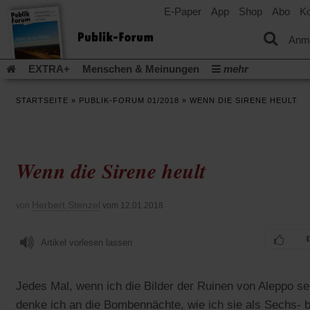
E-Paper
App
Shop
Abo
Ko
einem
neuen
Tab)
Anm
EXTRA+
Menschen & Meinungen
mehr
Religion & Kirchen
Politik & Gesellschaft
Leben & Kultur
STARTSEITE
»
PUBLIK-FORUM 01/2018
»
WENN DIE SIRENE HEULT
Aufstehen & Handeln
Rezensionen
Publik-Forum Archiv
EXTRA
Edition
Dossier
Weisheitsletter
Spiritletter
Newsletter
Veranstaltungen
Wir über uns
Wenn die Sirene heult
Leserinitiative Publik-Forum e.V.
Die Erderwärmung stopp
(Öffnet
(Öffnet
Urlaub und Nichtstun
Gefährlicher Reichtum
Krieg in Naho
in
in
(Öffnet
Gleichberechtigung
Künstliche Intelligenz
Was gibt Hoffn
Herbert Stenzel
von
vom 12.01.2018
einem
einem
in
neuen
neuen
(Öffnet
(Öf
Krieg und Frieden
Gott neu denken
Krieg in der Ukraine
einem
Tab)
Tab)
in
in
neuen
Flucht und Migration
Artikel vorlesen lassen
Video-Podcast »Veranstaltungen«
einem
ei
Tab)
neuen
ne
Podcast »Veranstaltungen«
Schriftgröße ändern:
Tab)
Ta
Jedes Mal, wenn ich die Bilder der Ruinen von Aleppo se
denke ich an die Bombennächte, wie ich sie als Sechs- b