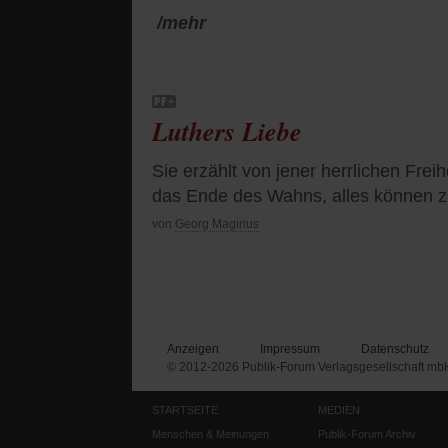
/mehr
Luthers Liebe
Sie erzählt von jener herrlichen Frei
das Ende des Wahns, alles können 
von
Georg Magirius
Anzeigen
Impressum
Datenschutz
© 2012-2026 Publik-Forum Verlagsgesellschaft mb
STARTSEITE
MEDIEN
Menschen & Meinungen
Publik-Forum Archiv