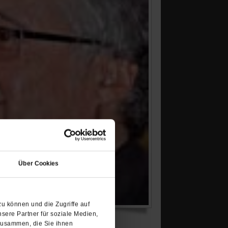
(Öffnet
in
Über Cookies
einem
neuen
Tab)
u können und die Zugriffe auf
sere Partner für soziale Medien,
zusammen, die Sie ihnen