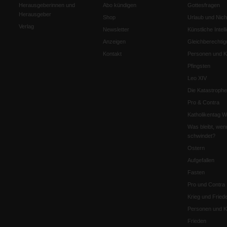
Herausgeberinnen und
Abo kündigen
Gottesfragen
Herausgeber
Shop
Urlaub und Nich
Verlag
Newsletter
Künstliche Intell
Anzeigen
Gleichberechtig
Kontakt
Personen und Ko
Pfingsten
Leo XIV
Die Katastrophe
Pro & Contra
Katholikentag 
Was bleibt, wen
schwindet?
Ostern
Aufgefallen
Fasten
Pro und Contra
Krieg und Fried
Personen und Ko
Frieden