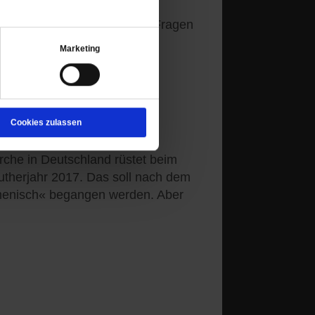
ist kein Grund zum Feiern. Fragen
Marketing
Cookies zulassen
che in Deutschland rüstet beim
Lutherjahr 2017. Das soll nach dem
menisch« begangen werden. Aber