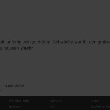
heit, unfertig sein zu dürfen. Schwäche war für den groß
zu müssen
/mehr
Barrierefreiheit
H
WIR ÜBER UNS
SERVICE
THEMA
Redaktion
Abo
Gefährlicher Re