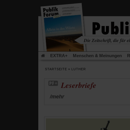
in
einem
neuen
Tab)
Die Zeitschrift, die für ei
kritisch • christlich • u
EXTRA+
Menschen & Meinungen
R
Rezensionen
Publik-Forum Archiv
EX
STARTSEITE
»
LUTHER
Leserinitiative Publik-Forum e.V.
Die Er
Gleichberechtigung
Künstliche Intelligenz
Leserbriefe
Flucht und Migration
Video-Podcast »Ver
/mehr