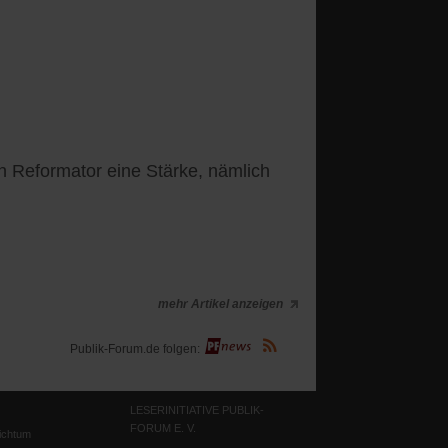
en Reformator eine Stärke, nämlich
mehr Artikel anzeigen
(Öffnet
Publik-Forum.de folgen:
in
einem
neuen
Tab)
LESERINITIATIVE PUBLIK-
FORUM E. V.
ichtum