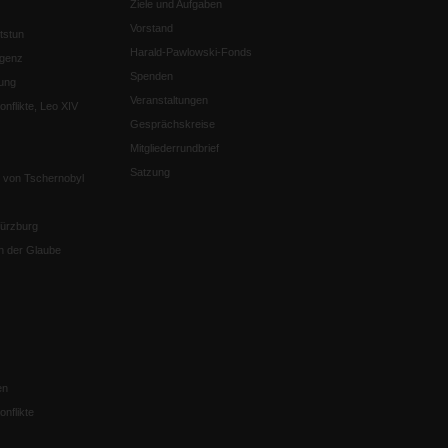
Ziele und Aufgaben
Vorstand
tstun
Harald-Pawlowski-Fonds
igenz
Spenden
ung
Veranstaltungen
nflikte, Leo XIV
Gesprächskreise
Mitgliederrundbrief
Satzung
 von Tschernobyl
Würzburg
n der Glaube
en
nflikte