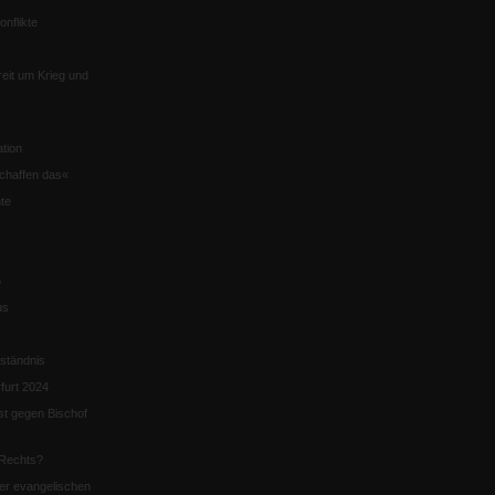
nflikte
eit um Krieg und
tion
chaffen das«
te
5
us
ständnis
furt 2024
st gegen Bischof
Rechts?
er evangelischen