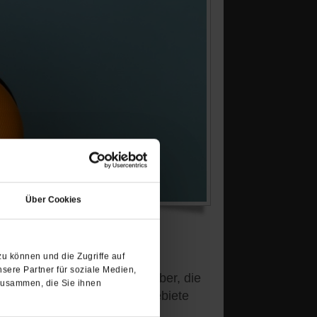
(Öffnet
in
Über Cookies
einem
neuen
Tab)
u können und die Zugriffe auf
sere Partner für soziale Medien,
h angestiegen. Etliche Urlauber, die
zusammen, die Sie ihnen
t deshalb Reisen in Risikogebiete