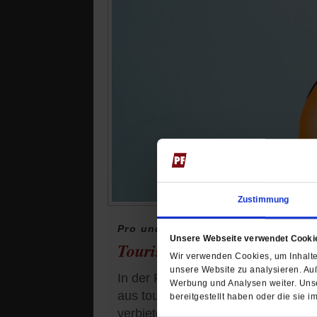
Zustimmung
Pro und Contra
Unsere Webseite verwendet Cooki
Tourismus staatlich beschr
Wir verwenden Cookies, um Inhalte 
unsere Website zu analysieren. Au
In der Ferienzeit ist die Zahl der 
Werbung und Analysen weiter. Unse
aus touristischen Hotspots zurückk
bereitgestellt haben oder die sie
verbieten?
/mehr