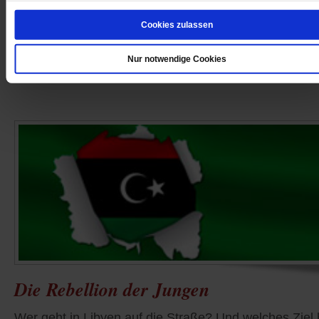
Die Rebellen in Libyen, das ist das Volk. Was es antre
Cookies zulassen
und wer es bekämpft. Fragen an den Nahost- Expert
Hanspeter Mattes
/mehr
Nur notwendige Cookies
von
Bettina Röder
Die Rebellion der Jungen
Wer geht in Libyen auf die Straße? Und welches Ziel 