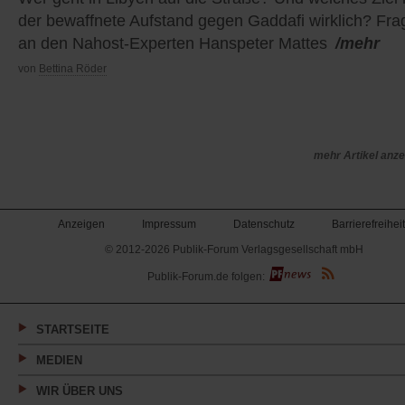
der bewaffnete Aufstand gegen Gaddafi wirklich? Fra
an den Nahost-Experten Hanspeter Mattes
/mehr
von
Bettina Röder
mehr Artikel anz
Anzeigen
Impressum
Datenschutz
Barrierefreiheit
© 2012-2026 Publik-Forum Verlagsgesellschaft mbH
(Öffnet
Publik-Forum.de folgen:
in
einem
neuen
Tab)
STARTSEITE
MEDIEN
WIR ÜBER UNS