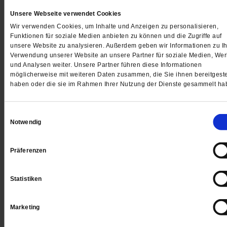
Unsere Webseite verwendet Cookies
Wir verwenden Cookies, um Inhalte und Anzeigen zu personalisieren,
Funktionen für soziale Medien anbieten zu können und die Zugriffe auf
unsere Website zu analysieren. Außerdem geben wir Informationen zu Ih
Verwendung unserer Website an unsere Partner für soziale Medien, We
und Analysen weiter. Unsere Partner führen diese Informationen
möglicherweise mit weiteren Daten zusammen, die Sie ihnen bereitgeste
haben oder die sie im Rahmen Ihrer Nutzung der Dienste gesammelt ha
Können Katholiken Revolution?
Einwilligungsauswahl
Notwendig
400 österreichische Priester proben den Aufstand. H
Schüller führt sie an. Sein Credo: »Es gibt keine Hof
Präferenzen
auf Kirchenreform. Jetzt zählt der Ungehorsam.«
/me
von
Britta Baas
·
4 Kommentare
Statistiken
Marketing
Die Sehnsucht, frei zu leben