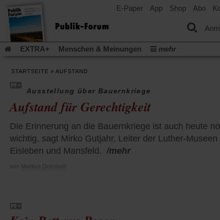
E-Paper
App
Shop
Abo
Ko
einem
neuen
Tab)
Anm
EXTRA+
Menschen & Meinungen
mehr
Religion & Kirchen
Politik & Gesellschaft
Leben & Kultur
STARTSEITE
»
AUFSTAND
Aufstehen & Handeln
Rezensionen
Publik-Forum Archiv
EXTRA
Edition
Dossier
Weisheitsletter
Spiritletter
Ausstellung über Bauernkriege
Aufstand für Gerechtigkeit
Newsletter
Veranstaltungen
Wir über uns
Leserinitiative Publik-Forum e.V.
Die Erderwärmung stopp
Die Erinnerung an die Bauernkriege ist auch heute n
(Öffnet
(Öffnet
Urlaub und Nichtstun
Gefährlicher Reichtum
Krieg in Naho
wichtig, sagt Mirko Gutjahr, Leiter der Luther-Museen 
in
in
(Öffnet
Gleichberechtigung
Künstliche Intelligenz
Was gibt Hoffn
einem
einem
Eisleben und Mansfeld.
/mehr
in
neuen
neuen
(Öffnet
(Öf
Krieg und Frieden
Gott neu denken
Krieg in der Ukraine
einem
Tab)
Tab)
von
Markus Dobstadt
in
in
neuen
Flucht und Migration
Video-Podcast »Veranstaltungen«
einem
ei
Tab)
neuen
ne
Podcast »Veranstaltungen«
Schriftgröße ändern:
Tab)
Ta