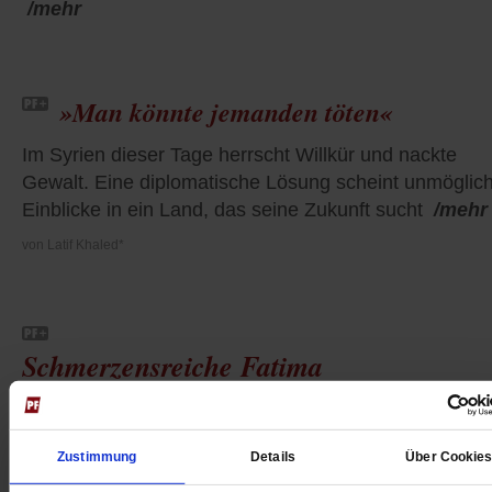
/mehr
»Man könnte jemanden töten«
Im Syrien dieser Tage herrscht Willkür und nackte
Gewalt. Eine diplomatische Lösung scheint unmöglich
Einblicke in ein Land, das seine Zukunft sucht
/mehr
von
Latif Khaled*
Schmerzensreiche Fatima
/mehr
Zustimmung
Details
Über Cookie