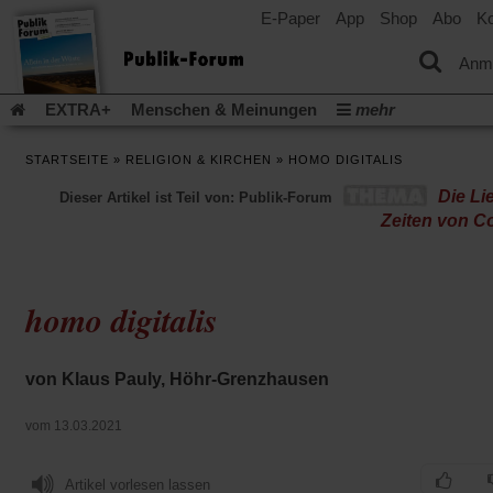
E-Paper
App
Shop
Abo
Ko
einem
neuen
Tab)
Anm
EXTRA+
Menschen & Meinungen
mehr
Religion & Kirchen
Politik & Gesellschaft
Leben & Kultur
STARTSEITE
»
RELIGION & KIRCHEN
»
HOMO DIGITALIS
Aufstehen & Handeln
Rezensionen
Publik-Forum Archiv
Die Li
Dieser Artikel ist Teil von: Publik-Forum
EXTRA
Edition
Dossier
Weisheitsletter
Spiritletter
Zeiten von C
Newsletter
Veranstaltungen
Wir über uns
Leserinitiative Publik-Forum e.V.
Die Erderwärmung stopp
(Öffnet
(Öffnet
Urlaub und Nichtstun
Gefährlicher Reichtum
Krieg in Naho
homo digitalis
in
in
(Öffnet
Gleichberechtigung
Künstliche Intelligenz
Was gibt Hoffn
einem
einem
in
neuen
neuen
(Öffnet
(Öf
Krieg und Frieden
Gott neu denken
Krieg in der Ukraine
einem
Tab)
Tab)
in
in
von Klaus Pauly, Höhr-Grenzhausen
neuen
Flucht und Migration
Video-Podcast »Veranstaltungen«
einem
ei
Tab)
neuen
ne
Podcast »Veranstaltungen«
Schriftgröße ändern:
vom 13.03.2021
Tab)
Ta
Artikel vorlesen lassen