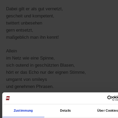
Dabei gilt er als gut vernetzt,
gescheit und kompetent,
twittert unbesehen
gern entsetzt,
maßgeblich man ihn kennt!
Allein
im Netz wie eine Spinne,
sich outend in geschützten Blasen,
hört er das Echo nur der eignen Stimme,
umgarnt von smileys
und genehmen Phrasen.
Ein Treffen,
das jedoch den Austausch scheut:
Zustimmung
Details
Über Cookie
die Begegnung vis-a-vis