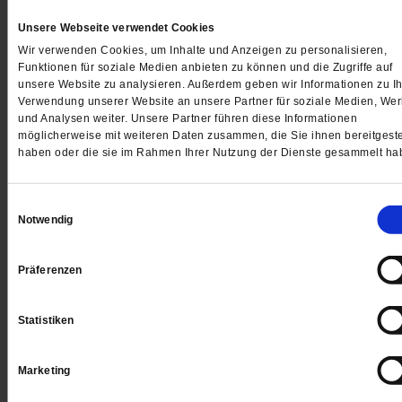
leicht Zwietracht und Verwirrung streut,
Unsere Webseite verwendet Cookies
glückt selten
Wir verwenden Cookies, um Inhalte und Anzeigen zu personalisieren,
oder nie.
Funktionen für soziale Medien anbieten zu können und die Zugriffe auf
unsere Website zu analysieren. Außerdem geben wir Informationen zu Ih
Verwendung unserer Website an unsere Partner für soziale Medien, We
______
und Analysen weiter. Unsere Partner führen diese Informationen
möglicherweise mit weiteren Daten zusammen, die Sie ihnen bereitgeste
Alle Beiträge des Erzählprojektes »Die Liebe in Zeiten v
haben oder die sie im Rahmen Ihrer Nutzung der Dienste gesammelt ha
Corona«
Einwilligungsauswahl
______
Notwendig
Jeden Morgen kostenlos per E-Mail:
Spiritletter von
Präferenzen
Publik-Forum
Statistiken
Marketing
4 Wochen freier Zugang zu allen