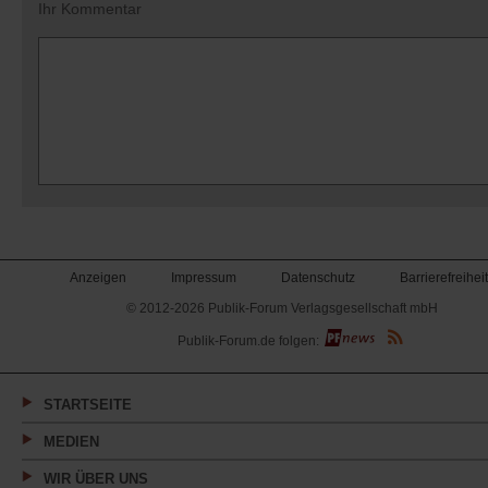
Ihr Kommentar
Anzeigen
Impressum
Datenschutz
Barrierefreiheit
© 2012-2026 Publik-Forum Verlagsgesellschaft mbH
(Öffnet
Publik-Forum.de folgen:
in
einem
neuen
Tab)
STARTSEITE
MEDIEN
WIR ÜBER UNS