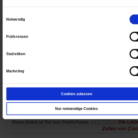
Einwilligungsauswahl
Notwendig
4 Wochen freier Zugang zu allen
Präferenzen
PF+ Artikeln inklusive E-Paper
Statistiken
Jetzt für 1,00 € testen
Marketing
Datum der Erstveröffentlichung: 01.03.2021
Cookies zulassen
Nur notwendige Cookies
Die Lieb
Dieser Artikel ist Teil von: Publik-Forum
Zeiten von Cor