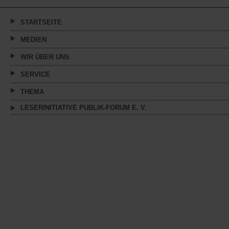
einem
neuen
Tab)
STARTSEITE
MEDIEN
WIR ÜBER UNS
SERVICE
THEMA
LESERINITIATIVE PUBLIK-FORUM E. V.