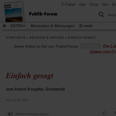
E-Paper
App
Shop
Abo
Ko
einem
neuen
Tab)
Anm
EXTRA+
Menschen & Meinungen
mehr
Religion & Kirchen
Politik & Gesellschaft
Leben & Kultur
STARTSEITE
»
RELIGION & KIRCHEN
»
EINFACH GESAGT
Aufstehen & Handeln
Rezensionen
Publik-Forum Archiv
Die Li
Dieser Artikel ist Teil von: Publik-Forum
EXTRA
Edition
Dossier
Weisheitsletter
Spiritletter
Zeiten von C
Newsletter
Veranstaltungen
Wir über uns
Leserinitiative Publik-Forum e.V.
Die Erderwärmung stopp
(Öffnet
(Öffnet
Urlaub und Nichtstun
Gefährlicher Reichtum
Krieg in Naho
Einfach gesagt
in
in
(Öffnet
Gleichberechtigung
Künstliche Intelligenz
Was gibt Hoffn
einem
einem
in
neuen
neuen
(Öffnet
(Öf
Krieg und Frieden
Gott neu denken
Krieg in der Ukraine
einem
Tab)
Tab)
in
in
von Anton Knupfer, Schwendi
neuen
Flucht und Migration
Video-Podcast »Veranstaltungen«
einem
ei
Tab)
neuen
ne
Podcast »Veranstaltungen«
Schriftgröße ändern:
vom 01.03.2021
Tab)
Ta
Artikel vorlesen lassen