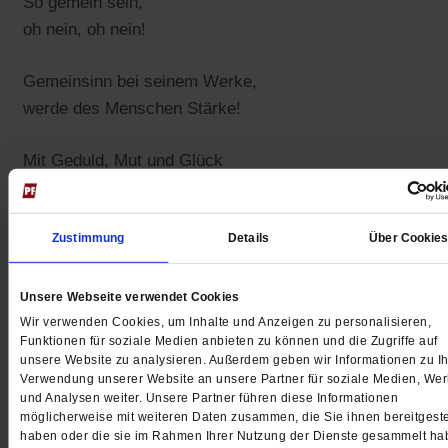
So gemein sein,
oh nein, oh nein!
Gemeinsinn bei seinem Werke,
werde des Menschen Stärke!
Mit Geduld, Mut und Glück
kommt neues Leben uns zurück.
______
Zustimmung
Details
Über Cookie
Alle Beiträge des Erzählprojektes »Die Liebe in Zeiten v
Unsere Webseite verwendet Cookies
Corona«
Wir verwenden Cookies, um Inhalte und Anzeigen zu personalisieren,
Funktionen für soziale Medien anbieten zu können und die Zugriffe auf
______
unsere Website zu analysieren. Außerdem geben wir Informationen zu Ih
Verwendung unserer Website an unsere Partner für soziale Medien, We
und Analysen weiter. Unsere Partner führen diese Informationen
Jeden Morgen kostenlos per E-Mail:
Spiritletter von
möglicherweise mit weiteren Daten zusammen, die Sie ihnen bereitgeste
haben oder die sie im Rahmen Ihrer Nutzung der Dienste gesammelt ha
Publik-Forum