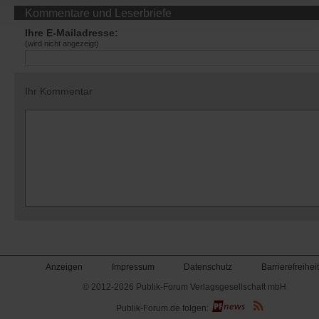
Kommentare und Leserbriefe
Ihre E-Mailadresse:
(wird nicht angezeigt)
Ihr Kommentar
Anzeigen
Impressum
Datenschutz
Barrierefreiheit
© 2012-2026 Publik-Forum Verlagsgesellschaft mbH
(Öffnet
Publik-Forum.de folgen:
in