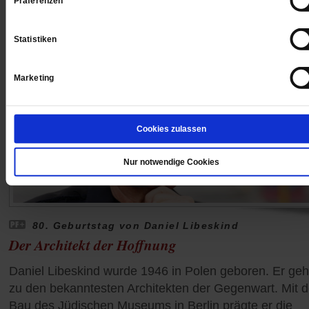
Präferenzen
Statistiken
Marketing
Cookies zulassen
Nur notwendige Cookies
80. Geburtstag von Daniel Libeskind
Der Architekt der Hoffnung
Daniel Libeskind wurde 1946 in Polen geboren. Er geh
zu den bekanntesten Architekten der Gegenwart. Mit 
Bau des Jüdischen Museums in Berlin prägte er die