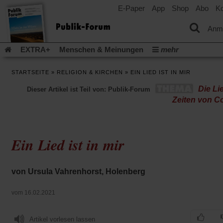
E-Paper
App
Shop
Abo
Ko
einem
neuen
Tab)
Anm
EXTRA+
Menschen & Meinungen
mehr
Religion & Kirchen
Politik & Gesellschaft
Leben & Kultur
STARTSEITE
»
RELIGION & KIRCHEN
»
EIN LIED IST IN MIR
Aufstehen & Handeln
Rezensionen
Publik-Forum Archiv
Die Li
Dieser Artikel ist Teil von: Publik-Forum
EXTRA
Edition
Dossier
Weisheitsletter
Spiritletter
Zeiten von C
Newsletter
Veranstaltungen
Wir über uns
Leserinitiative Publik-Forum e.V.
Die Erderwärmung stopp
(Öffnet
(Öffnet
Urlaub und Nichtstun
Gefährlicher Reichtum
Krieg in Naho
Ein Lied ist in mir
in
in
(Öffnet
Gleichberechtigung
Künstliche Intelligenz
Was gibt Hoffn
einem
einem
in
neuen
neuen
(Öffnet
(Öf
Krieg und Frieden
Gott neu denken
Krieg in der Ukraine
einem
Tab)
Tab)
in
in
von Ursula Vahrenhorst, Holenberg
neuen
Flucht und Migration
Video-Podcast »Veranstaltungen«
einem
ei
Tab)
neuen
ne
Podcast »Veranstaltungen«
Schriftgröße ändern:
vom 16.02.2021
Tab)
Ta
Artikel vorlesen lassen