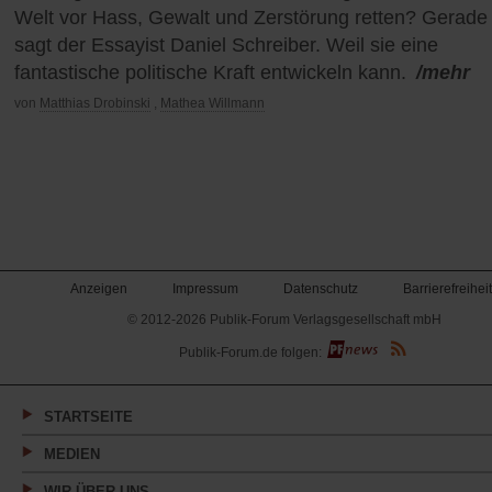
Welt vor Hass, Gewalt und Zerstörung retten? Gerade 
sagt der Essayist Daniel Schreiber. Weil sie eine
fantastische politische Kraft entwickeln kann.
/mehr
von
Matthias Drobinski
,
Mathea Willmann
Anzeigen
Impressum
Datenschutz
Barrierefreiheit
© 2012-2026 Publik-Forum Verlagsgesellschaft mbH
(Öffnet
Publik-Forum.de folgen:
in
einem
neuen
Tab)
STARTSEITE
MEDIEN
WIR ÜBER UNS