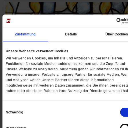
Zustimmung
Details
Über Cookie
Unsere Webseite verwendet Cookies
Wir verwenden Cookies, um Inhalte und Anzeigen zu personalisieren,
Funktionen für soziale Medien anbieten zu können und die Zugriffe auf
unsere Website zu analysieren. Außerdem geben wir Informationen zu Ih
Verwendung unserer Website an unsere Partner für soziale Medien, We
Das Fest der heilsamen Unruhe
und Analysen weiter. Unsere Partner führen diese Informationen
Der Stachel des Geistes
möglicherweise mit weiteren Daten zusammen, die Sie ihnen bereitgeste
haben oder die sie im Rahmen Ihrer Nutzung der Dienste gesammelt ha
Zu Euphorie laden unsere Zeiten nicht ein. Aber nichts
muss so bleiben, wie es ist. Pfingsten inspiriert und dr
Einwilligungsauswahl
Ausschau nach dem Besseren zu halten.
/mehr
Notwendig
von
Jörg Lauster