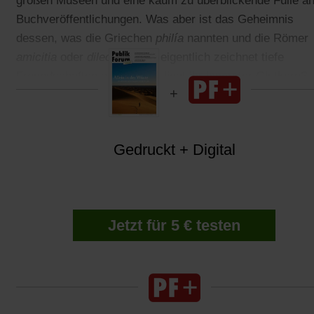
großen Museen und eine kaum zu überblickende Fülle a
Buchveröffentlichungen. Was aber ist das Geheimnis
dessen, was die Griechen
philía
nannten und die Römer
amicitia
oder
dilectio?
Was eigentlich zeichnet tiefe
Freundschaften aus? Worin liegt ihr innerster Glutkern?
Gedruckt + Digital
Jetzt für 5 € testen