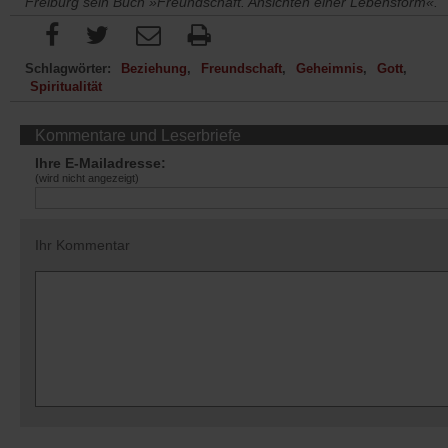
Freiburg sein Buch »Freundschaft. Ansichten einer Lebensform«.
Schlagwörter:
Beziehung
Freundschaft
Geheimnis
Gott
Spiritualität
Kommentare und Leserbriefe
Ihre E-Mailadresse:
(wird nicht angezeigt)
Ihr Kommentar