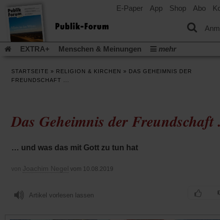
E-Paper
App
Shop
Abo
Ko
einem
neuen
Tab)
Anm
EXTRA+
Menschen & Meinungen
mehr
Religion & Kirchen
Politik & Gesellschaft
Leben & Kultur
STARTSEITE
»
RELIGION & KIRCHEN
»
DAS GEHEIMNIS DER
Aufstehen & Handeln
Rezensionen
Publik-Forum Archiv
FREUNDSCHAFT ...
EXTRA
Edition
Dossier
Weisheitsletter
Spiritletter
Newsletter
Veranstaltungen
Wir über uns
Das Geheimnis der Freundschaft .
Leserinitiative Publik-Forum e.V.
Die Erderwärmung stopp
(Öffnet
(Öffnet
Urlaub und Nichtstun
Gefährlicher Reichtum
Krieg in Naho
in
in
(Öffnet
Gleichberechtigung
Künstliche Intelligenz
Was gibt Hoffn
… und was das mit Gott zu tun hat
einem
einem
in
neuen
neuen
(Öffnet
(Öf
Krieg und Frieden
Gott neu denken
Krieg in der Ukraine
einem
Tab)
Tab)
in
in
Joachim Negel
von
vom 10.08.2019
neuen
Flucht und Migration
Video-Podcast »Veranstaltungen«
einem
ei
Tab)
neuen
ne
Podcast »Veranstaltungen«
Schriftgröße ändern:
Tab)
Ta
Artikel vorlesen lassen