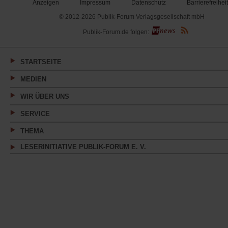
Anzeigen
Impressum
Datenschutz
Barrierefreiheit
© 2012-2026 Publik-Forum Verlagsgesellschaft mbH
(Öffnet
Publik-Forum.de folgen:
in
einem
neuen
Tab)
STARTSEITE
MEDIEN
WIR ÜBER UNS
SERVICE
THEMA
LESERINITIATIVE PUBLIK-FORUM E. V.