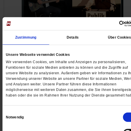
Zustimmung
Details
Über Cookie
Katholikentag Würzburg 2026
»Geh bis an deiner Sehnsucht Rand« – Inspirati
von Rainer Maria Rilke
Unsere Webseite verwendet Cookies
Wir verwenden Cookies, um Inhalte und Anzeigen zu personalisieren,
Pierre Stutz entfaltet in seinem Vortrag die spirituelle 
Funktionen für soziale Medien anbieten zu können und die Zugriffe auf
unsere Website zu analysieren. Außerdem geben wir Informationen zu Ih
seines Lieblingsdichters Rainer Maria Rilke. Susanne
Verwendung unserer Website an unsere Partner für soziale Medien, We
Kruse liest Rilkes Texte, begleitet von den berührende
und Analysen weiter. Unsere Partner führen diese Informationen
Gitarrenklängen Uwe Birnsteins.
/mehr
möglicherweise mit weiteren Daten zusammen, die Sie ihnen bereitgeste
haben oder die sie im Rahmen Ihrer Nutzung der Dienste gesammelt ha
Einwilligungsauswahl
Notwendig