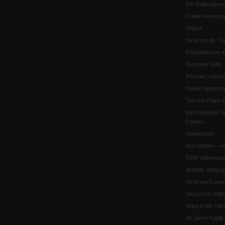
Die Erderwärmu
Online-Veransta
Videos
Streit um die Tri
Evangelischer K
Dorothee Sölle
Podcast »Veran
Online-Veransta
Tod von Papst B
EKD-Synode: Str
Frieden
Depression
Gut sterben - w
ÖRK-Vollversa
aktuelle Jobang
Streit um Euge
Deutscher Katho
Krieg in der Ukr
50 Jahre Publi