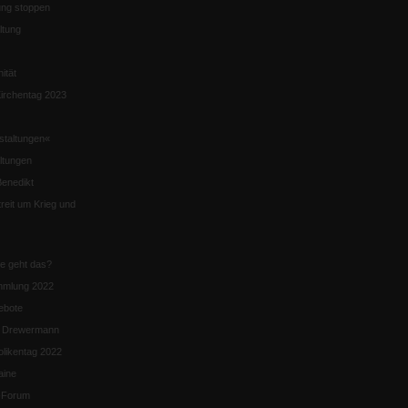
ng stoppen
ltung
nität
irchentag 2023
staltungen«
ltungen
enedikt
eit um Krieg und
ie geht das?
mmlung 2022
ebote
n Drewermann
likentag 2022
aine
k-Forum