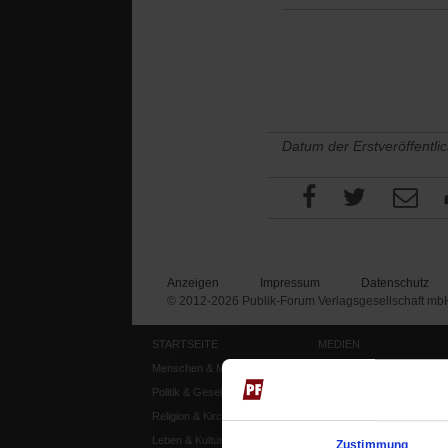
Datum der Erstveröffentli
Anzeigen
Impressum
Datenschutz
© 2012-2026 Publik-Forum Verlagsgesellschaft mb
STARTSEITE
MEDIEN
Menschen & Meinungen
Publik-Forum Archiv
Politik & Gesellschaft
Publik-Forum EXTRA
Religion & Kirchen
Publik-Forum Edition
Leben & Kultur
Publik-Forum Dossier
Zustimmung