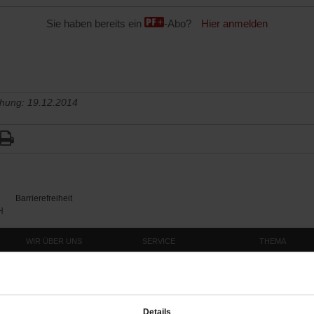
Sie haben bereits ein
-Abo?
Hier anmelden
chung: 19.12.2014
Barrierefreiheit
H
WIR ÜBER UNS
SERVICE
THEMA
Redaktion
Abo
Gefährlicher Re
Herausgeberinnen und
Abo kündigen
Gottesfragen
Herausgeber
Shop
Urlaub und Nich
Verlag
Newsletter
Künstliche Intell
Details