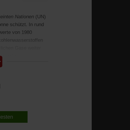
reinten Nationen
(UN)
nne schützt. In rund
nwerte von 1980
rkohlenwasserstoffen
rlichen Gase weiter
n werden.
l
 testen