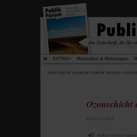
in
einem
neuen
Tab)
Die Zeitschrift, die für ei
kritisch • christlich • u
EXTRA+
Menschen & Meinungen
R
Rezensionen
Publik-Forum Archiv
EX
STARTSEITE
»
PUBLIK-FORUM 24/2014
»
OZONS
Leserinitiative Publik-Forum e.V.
Die Er
Gleichberechtigung
Künstliche Intelligenz
Flucht und Migration
Video-Podcast »Ver
Ozonschicht e
vom 19.12.2014
Artikel vorlesen lasse