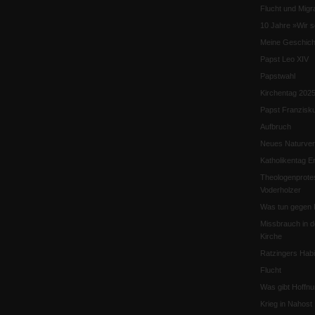
Flucht und Migra
10 Jahre »Wir s
Meine Geschich
Papst Leo XIV
Papstwahl
Kirchentag 202
Papst Franzisk
Aufbruch
Neues Naturver
Katholikentag Er
Theologenprote
Voderholzer
Was tun gegen 
Missbrauch in d
Kirche
Ratzingers Habil
Flucht
Was gibt Hoffn
Krieg in Nahost