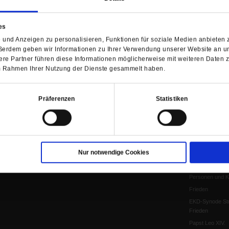
Anzeigen
Gleichberechtig
Kontakt
Personen und Ko
es
Pfingsten
und Anzeigen zu personalisieren, Funktionen für soziale Medien anbieten z
Leo XIV
ßerdem geben wir Informationen zu Ihrer Verwendung unserer Website an un
Die Katastrophe
re Partner führen diese Informationen möglicherweise mit weiteren Daten 
 im Rahmen Ihrer Nutzung der Dienste gesammelt haben.
Pro & Contra
Katholikentag 
Was bleibt, wen
Präferenzen
Statistiken
schwindet?
Ostern
Aufgefallen
Fasten
Nur notwendige Cookies
Pro und Contra
Krieg und Fried
Personen und Ko
Frieden
EKD-Synode Str
Frieden
Papst Leo XIV.