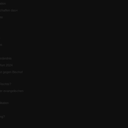
tion
chaffen das«
te
5
us
ständnis
furt 2024
st gegen Bischof
Rechts?
er evangelischen
itation
ung?