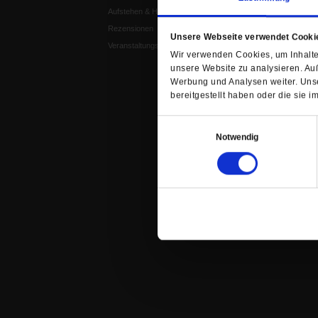
Aufstehen & Handeln
Weisheitsletter
Rezensionen
Spiritletter
Unsere Webseite verwendet Cooki
Veranstaltungskalender
Wir verwenden Cookies, um Inhalte 
unsere Website zu analysieren. Au
Werbung und Analysen weiter. Unse
bereitgestellt haben oder die sie
Einwilligungsauswahl
Notwendig