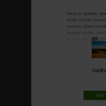
Kaum zu glauben, abe
erholt sich die Ozons
zwanzig Jahren könnte
erreicht werden, heiß
ist nach Ansicht von 
abgebaut, könnten bis
Gedruc
Jetzt 