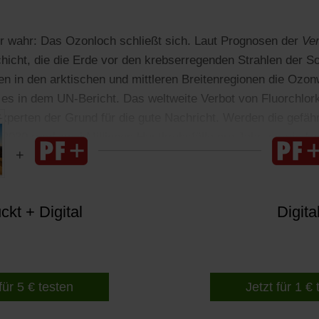
r wahr: Das Ozonloch schließt sich. Laut Prognosen der
Ve
chicht, die die Erde vor den krebserregenden Strahlen der So
n in den arktischen und mittleren Breitenregionen die Ozo
t es in dem UN-Bericht. Das weltweite Verbot von Fluorchlo
Experten der Grund für die gute Nachricht. Werden die gefäh
 2030 rund zwei Millionen Hautkrebsfälle pro Jahr vermiede
kt + Digital
Digita
für 5 € testen
Jetzt für 1 €