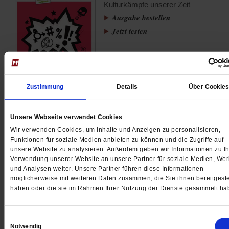
Kulturkämpfe unserer Zeit
Ausgabe bestellen
Jetzt testen
Zustimmung
Details
Über Cookie
<
vorheriger Artikel
nächster Artik
Unsere Webseite verwendet Cookies
Wir verwenden Cookies, um Inhalte und Anzeigen zu personalisieren,
Ute Albrecht,
publik-forum.de
Funktionen für soziale Medien anbieten zu können und die Zugriffe auf
unsere Website zu analysieren. Außerdem geben wir Informationen zu Ih
Ist es möglich, dass Bastian Brinkmann keine persönlic
Verwendung unserer Website an unsere Partner für soziale Medien, We
und Analysen weiter. Unsere Partner führen diese Informationen
Erfahrung als Pflegeperson oder als betroffener Angehör
möglicherweise mit weiteren Daten zusammen, die Sie ihnen bereitgeste
vorweisen kann? Das würde so einiges erklären. Nach
haben oder die sie im Rahmen Ihrer Nutzung der Dienste gesammelt ha
meiner Erfahrung ist die Unterstützung im Haushalt selb
im Umfang von nur einer Wochenstunde ein wichtiger
Einwilligungsauswahl
Beitrag, dass ein Mensch länger im vertrauten Umfeld
Notwendig