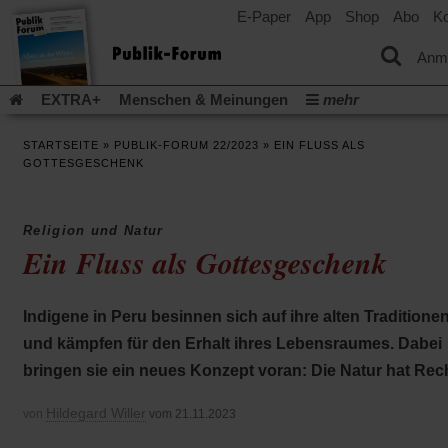
E-Paper
App
Shop
Abo
Ko
einem
neuen
Tab)
Anm
EXTRA+
Menschen & Meinungen
mehr
Religion & Kirchen
Politik & Gesellschaft
Leben & Kultur
STARTSEITE
»
PUBLIK-FORUM 22/2023
»
EIN FLUSS ALS
Aufstehen & Handeln
Rezensionen
Publik-Forum Archiv
GOTTESGESCHENK
EXTRA
Edition
Dossier
Weisheitsletter
Spiritletter
Newsletter
Veranstaltungen
Wir über uns
Religion und Natur
Leserinitiative Publik-Forum e.V.
Die Erderwärmung stopp
Ein Fluss als Gottesgeschenk
(Öffnet
(Öffnet
Urlaub und Nichtstun
Gefährlicher Reichtum
Krieg in Naho
in
in
(Öffnet
Gleichberechtigung
Künstliche Intelligenz
Was gibt Hoffn
einem
einem
in
Indigene in Peru besinnen sich auf ihre alten Traditione
neuen
neuen
(Öffnet
(Öf
Krieg und Frieden
Gott neu denken
Krieg in der Ukraine
einem
Tab)
Tab)
in
in
und kämpfen für den Erhalt ihres Lebensraumes. Dabei
neuen
Flucht und Migration
Video-Podcast »Veranstaltungen«
einem
ei
Tab)
bringen sie ein neues Konzept voran: Die Natur hat Rec
neuen
ne
Podcast »Veranstaltungen«
Schriftgröße ändern:
Tab)
Ta
Hildegard Willer
von
vom 21.11.2023