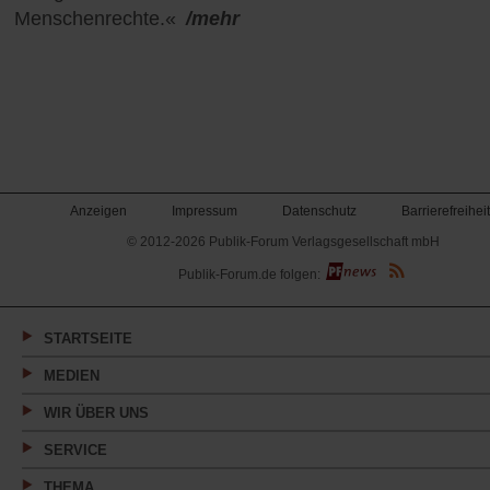
Menschenrechte.«
/mehr
Anzeigen
Impressum
Datenschutz
Barrierefreiheit
© 2012-2026 Publik-Forum Verlagsgesellschaft mbH
(Öffnet
Publik-Forum.de folgen:
in
einem
neuen
Tab)
STARTSEITE
MEDIEN
WIR ÜBER UNS
SERVICE
THEMA