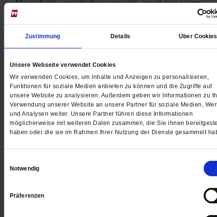
»Mauschelei« anzuheften versucht, zeugt von einem
merkwürdigen Rechtsverständnis.
Zustimmung
Details
Über Cookie
Dieser Artikel stammt aus
Publik-Forum 21/2023
vom 03.11.2023
Seite 62
Unsere Webseite verwendet Cookies
Den Hass überwinden
Wir verwenden Cookies, um Inhalte und Anzeigen zu personalisieren,
Jouanna Hassoun und Shai Hoffman
Funktionen für soziale Medien anbieten zu können und die Zugriffe auf
kämpfen gegen Antisemitismus und
unsere Website zu analysieren. Außerdem geben wir Informationen zu Ih
Rassismus an deutschen Schulen
Verwendung unserer Website an unsere Partner für soziale Medien, We
Ausgabe bestellen
und Analysen weiter. Unsere Partner führen diese Informationen
Jetzt testen
möglicherweise mit weiteren Daten zusammen, die Sie ihnen bereitgeste
haben oder die sie im Rahmen Ihrer Nutzung der Dienste gesammelt ha
Einwilligungsauswahl
Notwendig
<
vorheriger Artikel
nächster Artik
Präferenzen
Antonius Kock,