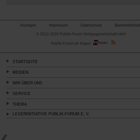
Anzeigen
Impressum
Datenschutz
Barrierefreiheit
© 2012-2026 Publik-Forum Verlagsgesellschaft mbH
(Öffnet
Publik-Forum.de folgen:
in
einem
neuen
Tab)
STARTSEITE
MEDIEN
WIR ÜBER UNS
SERVICE
THEMA
LESERINITIATIVE PUBLIK-FORUM E. V.