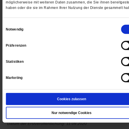
möglicherweise mit weiteren Daten zusammen, die Sie ihnen bereitgeste
haben oder die sie im Rahmen Ihrer Nutzung der Dienste gesammelt ha
Einwilligungsauswahl
Notwendig
Digital
Präferenzen
Statistiken
Jetzt für 1 € testen
Marketing
Sie haben bereits ein
-Abo?
Hier anmelden
Cookies zulassen
Nur notwendige Cookies
Datum der Erstveröffentlichung: 11.09.2020