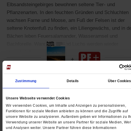
Elbsandsteingebirges bewohnen seltene Tier- und
Pflanzenarten. In den feuchten Gründen und Schluchten
wachsen Farne und Moose, am Fuß der Felsen ist der
seltene Knotenfuß zu finden, ein Liliengewächs, und in d
Bächen leben Feuersalamander, Wasseramsel und
Bachforelle. Wanderfalke und Luchs werden wieder
angesiedelt.
Zustimmung
Details
Über Cookie
Gedruckt + Digital
Unsere Webseite verwendet Cookies
Wir verwenden Cookies, um Inhalte und Anzeigen zu personalisieren,
Funktionen für soziale Medien anbieten zu können und die Zugriffe auf
Jetzt für 5 € testen
unsere Website zu analysieren. Außerdem geben wir Informationen zu Ih
Verwendung unserer Website an unsere Partner für soziale Medien, We
und Analysen weiter. Unsere Partner führen diese Informationen