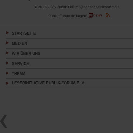
© 2012-2026 Publik-Forum Verlagsgesellschaft mbH
(Öffnet
Publik-Forum.de folgen:
in
einem
neuen
Tab)
STARTSEITE
MEDIEN
WIR ÜBER UNS
SERVICE
THEMA
LESERINITIATIVE PUBLIK-FORUM E. V.