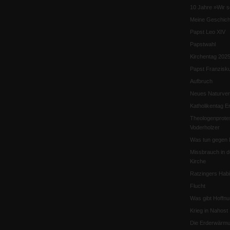
10 Jahre »Wir s
Meine Geschich
Papst Leo XIV
Papstwahl
Kirchentag 202
Papst Franzisk
Aufbruch
Neues Naturver
Katholikentag Er
Theologenprote
Voderholzer
Was tun gegen 
Missbrauch in d
Kirche
Ratzingers Habil
Flucht
Was gibt Hoffn
Krieg in Nahost
Die Erderwärmu