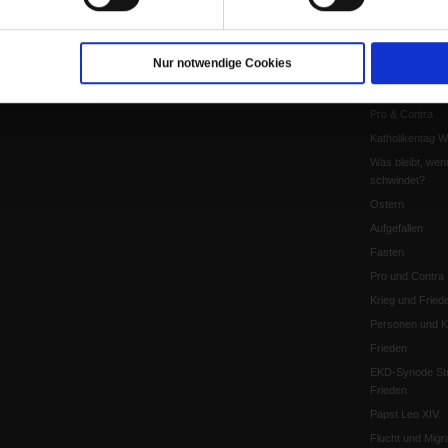
Kontakt
Personen und Ko
Pfingsten
Nur notwendige Cookies
Leo XIV
Die Katastrophe
Pro & Contra
Katholikentag 
Was bleibt, wen
schwindet?
Ostern
Aufgefallen
Fasten
Pro und Contra
Krieg und Fried
Personen und Ko
Frieden
EKD-Synode Str
Frieden
Papst Leo XIV.
Flucht und Migra