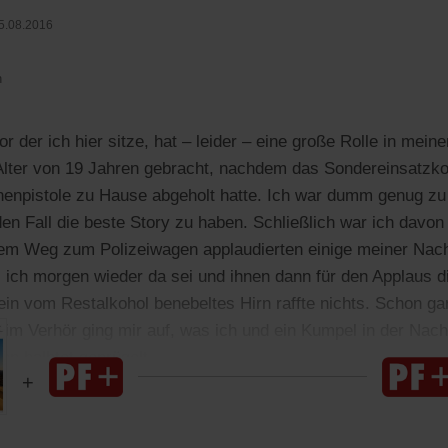
5.08.2016
n
r der ich hier sitze, hat – leider – eine große Rolle in mein
 Alter von 19 Jahren gebracht, nachdem das Sondereinsatz
enpistole zu Hause abgeholt hatte. Ich war dumm genug zu 
en Fall die beste Story zu haben. Schließlich war ich davon
em Weg zum Polizeiwagen applaudierten einige meiner Nachb
 ich morgen wieder da sei und ihnen dann für den Applaus d
in vom Restalkohol benebeltes Hirn raffte nichts. Schon ga
eim Verhör ging mir auf, was ich und ein Kumpel in der Nach
n halbtot geprügelt.