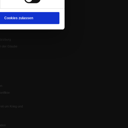
Veranstaltungen
nflikte, Leo XIV
Gesprächskreise
Mitgliederrundbrief
Cookies zulassen
Satzung
 von Tschernobyl
Würzburg
n der Glaube
en
nflikte
eit um Krieg und
tion