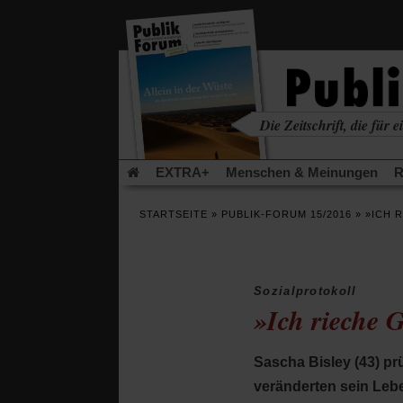
in
einem
neuen
Tab)
Die Zeitschrift, die für ei
kritisch • christlich • u
EXTRA+
Menschen & Meinungen
R
Rezensionen
Publik-Forum Archiv
EX
STARTSEITE
»
PUBLIK-FORUM 15/2016
»
»ICH 
Leserinitiative Publik-Forum e.V.
Die Er
Gleichberechtigung
Künstliche Intelligenz
Flucht und Migration
Video-Podcast »Ver
Sozialprotokoll
»Ich rieche 
Sascha Bisley (43) pr
veränderten sein Leb