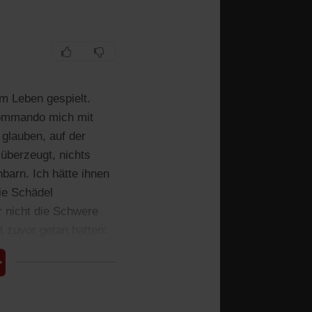
em Leben gespielt.
kommando mich mit
glauben, auf der
 überzeugt, nichts
arn. Ich hätte ihnen
ie Schädel
r nicht die Schwere
t zuvor getan hatten: