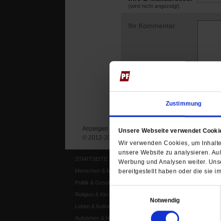
(wird nicht angezeigt)
Ihr Kommentar
Zustimmung
Anzeigen
Impressum
Datenschutz
Unsere Webseite verwendet Cooki
© 2012-2026 Publik-Forum Verlagsgesellschaft mb
Wir verwenden Cookies, um Inhalte 
unsere Website zu analysieren. Au
STARTSEITE
MEDIEN
Werbung und Analysen weiter. Unse
Menschen & Meinungen
Publik-Forum Archiv
bereitgestellt haben oder die sie
Politik & Gesellschaft
Publik-Forum EXTRA
Einwilligungsauswahl
Religion & Kirchen
Publik-Forum Edition
Notwendig
Leben & Kultur
Publik-Forum Dossier
Aufstehen & Handeln
Weisheitsletter