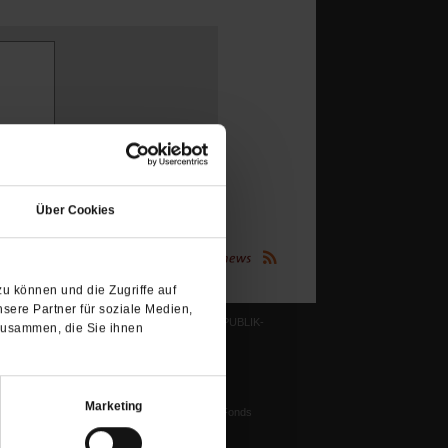
(Öffnet
in
Über Cookies
einem
neuen
(Öffnet
Publik-Forum.de folgen:
Tab)
in
einem
u können und die Zugriffe auf
neuen
Tab)
sere Partner für soziale Medien,
LESERINITIATIVE PUBLIK-
zusammen, die Sie ihnen
FORUM E. V.
ichtum
Ziele und Aufgaben
Vorstand
tstun
Marketing
Harald-Pawlowski-Fonds
igenz
Spenden
ung