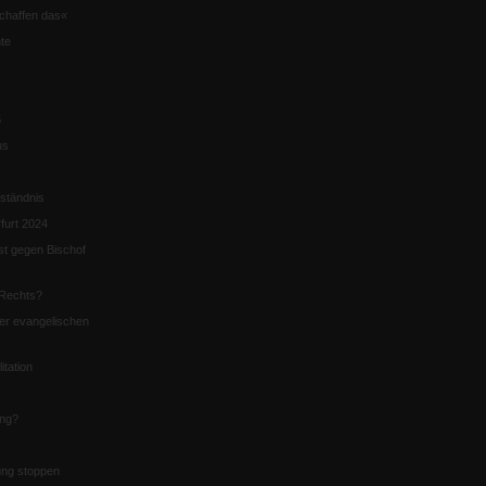
chaffen das«
te
5
us
ständnis
furt 2024
st gegen Bischof
Rechts?
er evangelischen
itation
ung?
ng stoppen