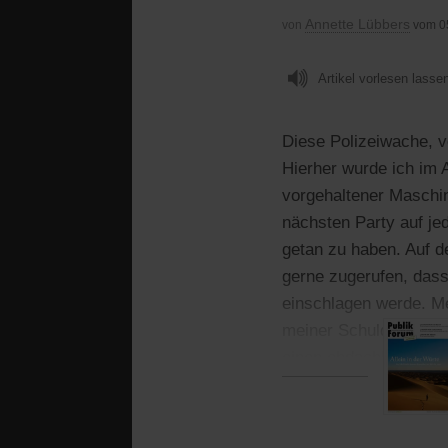
Annette Lübbers
von
vom 0
Artikel vorlesen lasse
Diese Polizeiwache, vo
Hierher wurde ich im
vorgehaltener Maschin
nächsten Party auf jed
getan zu haben. Auf d
gerne zugerufen, dass
einschlagen werde. Me
meiner Schuld. Erst b
einen obdachlosen Man