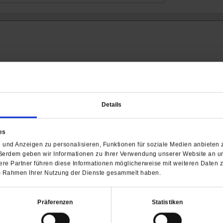
Details
Barrierefreiheit
es
H
und Anzeigen zu personalisieren, Funktionen für soziale Medien anbieten z
ßerdem geben wir Informationen zu Ihrer Verwendung unserer Website an un
WIR ÜBER UNS
SERVICE
THEMA
re Partner führen diese Informationen möglicherweise mit weiteren Daten 
Redaktion
Abo
Gefährlicher Re
 im Rahmen Ihrer Nutzung der Dienste gesammelt haben.
Herausgeberinnen und
Abo kündigen
Gottesfragen
Herausgeber
Shop
Urlaub und Nich
Präferenzen
Statistiken
Verlag
Newsletter
Künstliche Intell
Anzeigen
Gleichberechtig