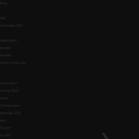
ltung
nität
irchentag 2023
staltungen«
ltungen
enedikt
eit um Krieg und
ie geht das?
mmlung 2022
ebote
n Drewermann
likentag 2022
aine
k-Forum
ort AfD