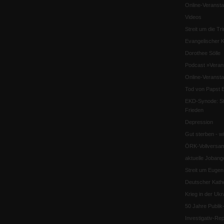
Online-Veransta
Videos
Streit um die Tri
Evangelischer K
Dorothee Sölle
Podcast »Veran
Online-Veransta
Tod von Papst B
EKD-Synode: Str
Frieden
Depression
Gut sterben - w
ÖRK-Vollversa
aktuelle Jobang
Streit um Euge
Deutscher Katho
Krieg in der Ukr
50 Jahre Publi
Investigativ-Rep